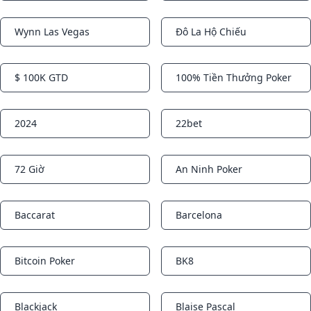
Wynn Las Vegas
Đô La Hộ Chiếu
Notifications
Notifications
$ 100K GTD
100% Tiền Thưởng Poker
Notifications
Notifications
2024
22bet
Notifications
Notifications
72 Giờ
An Ninh Poker
Notifications
Notifications
Baccarat
Barcelona
Notifications
Notifications
Bitcoin Poker
BK8
Notifications
Notifications
Blackjack
Blaise Pascal