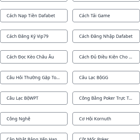
Cách Nạp Tiền Dafabet
Cách Tải Game
Notifications
Notifications
Cách Đăng Ký Vip79
Cách Đăng Nhập Dafabet
Notifications
Notifications
Cách Đọc Kèo Châu Âu
Cách Đủ Điều Kiện Cho WPT Trực Tuyến
Notifications
Notifications
Câu Hỏi Thường Gặp Toàn Cầu Của Wpt
Câu Lạc BộGG
Notifications
Notifications
Câu Lạc BộWPT
Công Bằng Poker Trực Tuyến
Notifications
Notifications
Công Nghệ
Cơ Hội Kornuth
Notifications
Notifications
Cập Nhật Bảng Xếp Hạng Poker
Cột Mốc Poker