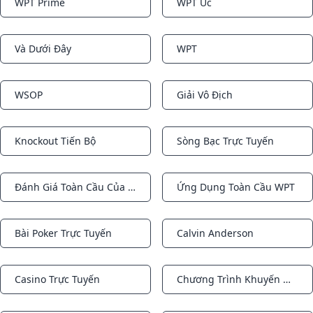
WPT Prime
WPT Úc
Notifications
Notifications
Và Dưới Đây
WPT
Notifications
Notifications
WSOP
Giải Vô Địch
Notifications
Notifications
Knockout Tiến Bộ
Sòng Bạc Trực Tuyến
Notifications
Notifications
Đánh Giá Toàn Cầu Của WPT
Ứng Dụng Toàn Cầu WPT
Notifications
Notifications
Bài Poker Trực Tuyến
Calvin Anderson
Notifications
Notifications
Casino Trực Tuyến
Chương Trình Khuyến Mãi Toàn Cầu Của WPT
Notifications
Notifications