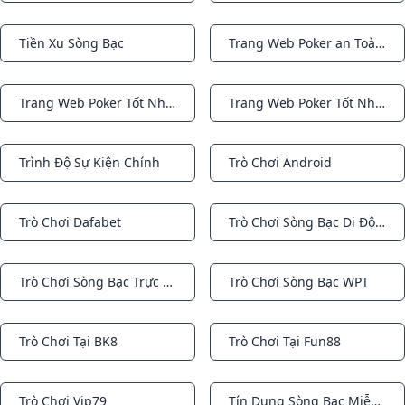
Tiền Xu Sòng Bạc
Trang Web Poker an Toàn 2025
Notifications
Notifications
Trang Web Poker Tốt Nhất 2025
Trang Web Poker Tốt Nhất Cho Người Mới Bắt Đầu
Notifications
Notifications
Trình Độ Sự Kiện Chính
Trò Chơi Android
Notifications
Notifications
Trò Chơi Dafabet
Trò Chơi Sòng Bạc Di Động
Notifications
Notifications
Trò Chơi Sòng Bạc Trực Tuyến
Trò Chơi Sòng Bạc WPT
Notifications
Notifications
Trò Chơi Tại BK8
Trò Chơi Tại Fun88
Notifications
Notifications
Trò Chơi Vip79
Tín Dụng Sòng Bạc Miễn Phí