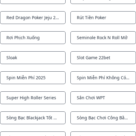
Notifications
Notifications
Red Dragon Poker Jeju 2025
Rút Tiền Poker
Notifications
Notifications
Rơi Phịch Xuống
Seminole Rock N Roll Mở
Notifications
Notifications
Sloak
Slot Game 22bet
Notifications
Notifications
Spin Miễn Phí 2025
Spin Miễn Phí Không Có Tiền Gửi
Notifications
Notifications
Super High Roller Series
Sân Chơi WPT
Notifications
Notifications
Sòng Bạc Blackjack Tốt Nhất Toàn Cầu
Sòng Bạc Chơi Công Bằng
Notifications
Notifications