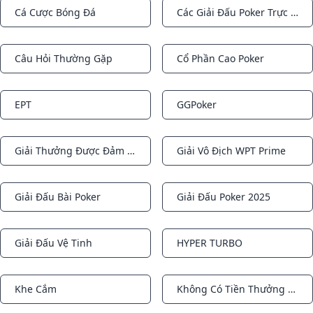
Cá Cược Bóng Đá
Các Giải Đấu Poker Trực Tuyến
Notifications
Notifications
Câu Hỏi Thường Gặp
Cổ Phần Cao Poker
Notifications
Notifications
EPT
GGPoker
Notifications
Notifications
Giải Thưởng Được Đảm Bảo
Giải Vô Địch WPT Prime
Notifications
Notifications
Giải Đấu Bài Poker
Giải Đấu Poker 2025
Notifications
Notifications
Giải Đấu Vệ Tinh
HYPER TURBO
Notifications
Notifications
Khe Cắm
Không Có Tiền Thưởng Tiền Gửi
Notifications
Notifications