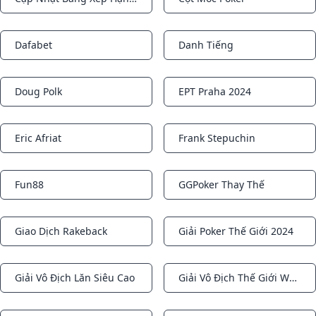
Notifications
Notifications
Dafabet
Danh Tiếng
Notifications
Notifications
Doug Polk
EPT Praha 2024
Notifications
Notifications
Eric Afriat
Frank Stepuchin
Notifications
Notifications
Fun88
GGPoker Thay Thế
Notifications
Notifications
Giao Dịch Rakeback
Giải Poker Thế Giới 2024
Notifications
Notifications
Giải Vô Địch Lăn Siêu Cao
Giải Vô Địch Thế Giới WPT 2024
Notifications
Notifications