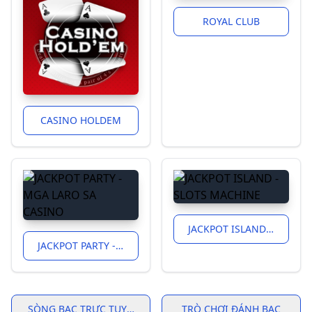
ROYAL CLUB
CASINO HOLDEM
JACKPOT ISLAND - SLOTS MACHINE
JACKPOT PARTY - MGA LARO SA CASINO
SÒNG BẠC TRỰC TUYẾN
TRÒ CHƠI ĐÁNH BẠC