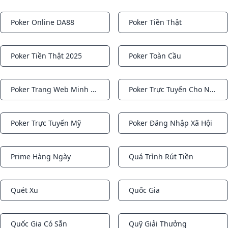
Poker Online DA88
Poker Tiền Thật
Notifications
Notifications
Poker Tiền Thật 2025
Poker Toàn Cầu
Notifications
Notifications
Poker Trang Web Minh Bạch
Poker Trực Tuyến Cho Người Mới Bắt Đầu
Notifications
Notifications
Poker Trực Tuyến Mỹ
Poker Đăng Nhập Xã Hội
Notifications
Notifications
Prime Hàng Ngày
Quá Trình Rút Tiền
Notifications
Notifications
Quét Xu
Quốc Gia
Notifications
Notifications
Quốc Gia Có Sẵn
Quỹ Giải Thưởng