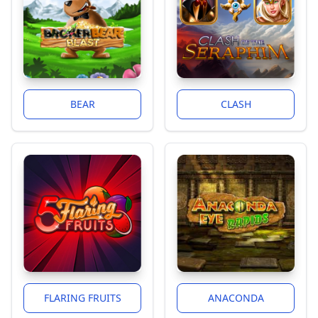
BEAR
CLASH
FLARING FRUITS
ANACONDA