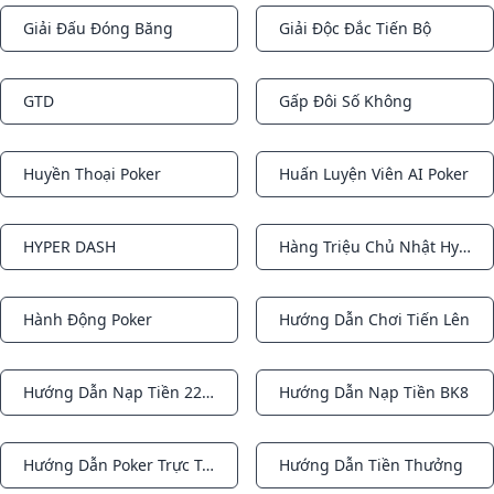
Giải Đấu Đóng Băng
Giải Độc Đắc Tiến Bộ
Notifications
Notifications
GTD
Gấp Đôi Số Không
Notifications
Notifications
Huyền Thoại Poker
Huấn Luyện Viên AI Poker
Notifications
Notifications
HYPER DASH
Hàng Triệu Chủ Nhật Hyper PKO Showdown
Notifications
Notifications
Hành Động Poker
Hướng Dẫn Chơi Tiến Lên
Notifications
Notifications
Hướng Dẫn Nạp Tiền 22bet
Hướng Dẫn Nạp Tiền BK8
Notifications
Notifications
Hướng Dẫn Poker Trực Tuyến 2025
Hướng Dẫn Tiền Thưởng
Notifications
Notifications