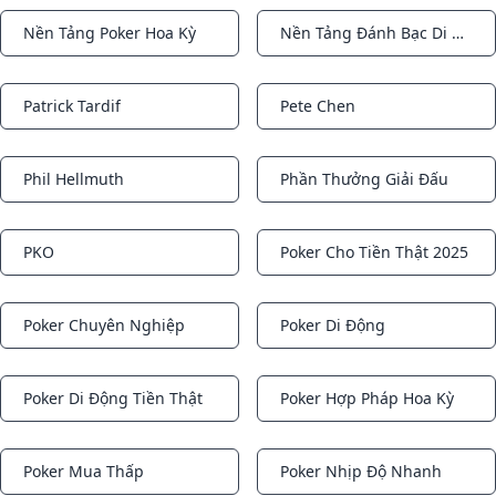
Nền Tảng Poker Hoa Kỳ
Nền Tảng Đánh Bạc Di Động
Notifications
Notifications
Patrick Tardif
Pete Chen
Notifications
Notifications
Phil Hellmuth
Phần Thưởng Giải Đấu
Notifications
Notifications
PKO
Poker Cho Tiền Thật 2025
Notifications
Notifications
Poker Chuyên Nghiệp
Poker Di Động
Notifications
Notifications
Poker Di Động Tiền Thật
Poker Hợp Pháp Hoa Kỳ
Notifications
Notifications
Poker Mua Thấp
Poker Nhịp Độ Nhanh
Notifications
Notifications