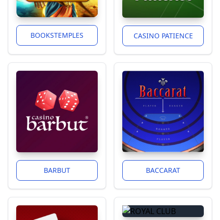
BOOKSTEMPLES
CASINO PATIENCE
BARBUT
BACCARAT