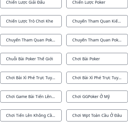
Chiến Lược Giải Đấu
Chiến Lược Poker
Notifications
Notifications
Chiến Lược Trò Chơi Khe
Chuyến Tham Quan Kiếm Tiền
Notifications
Notifications
Chuyến Tham Quan Poker Rồng Đỏ
Chuyến Tham Quan Poker Thế Giới
Notifications
Notifications
Chuỗi Bài Poker Thế Giới
Chơi Bài Poker
Notifications
Notifications
Chơi Bài Xì Phé Trực Tuyến 2025
Chơi Bài Xì Phé Trực Tuyến Trên Android
Notifications
Notifications
Chơi Game Bài Tiến Lên Miền Nam Miễn Phí
Chơi GGPoker Ở Mỹ
Notifications
Notifications
Chơi Tiến Lên Không Cần Mạng
Chơi Wpt Toàn Cầu Ở Đâu
Notifications
Notifications