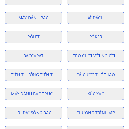
MÁY ĐÁNH BẠC
XÌ DÁCH
RỒLET
PÔKER
BACCARAT
TRÒ CHƠI VỚI NGƯỜI CHIA B
TIỀN THƯỞNG TIẾN TRIỂN
CÁ CƯỢC THỂ THAO
MÁY ĐÁNH BẠC TRỰC TUYẾN
XÚC XẮC
ƯU ĐÃI SÒNG BẠC
CHƯƠNG TRÌNH VIP