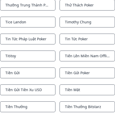
Thưởng Trung Thành Phần Thưởng Poker
Thử Thách Poker
Notifications
Notifications
Tice Landon
Timothy Chung
Notifications
Notifications
Tin Tức Pháp Luật Poker
Tin Tức Poker
Notifications
Notifications
Tititoy
Tiến Lên Miền Nam Offline
Notifications
Notifications
Tiền Gửi
Tiền Gửi Poker
Notifications
Notifications
Tiền Gửi Tiền Xu USD
Tiền Mặt
Notifications
Notifications
Tiền Thưởng
Tiền Thưởng Bitstarz
Notifications
Notifications