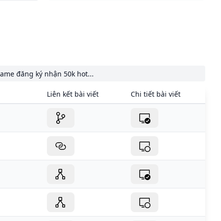
ame đăng ký nhận 50k hot...
Liên kết bài viết
Chi tiết bài viết