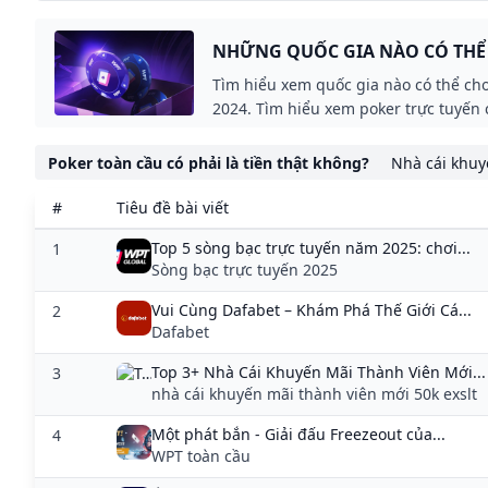
NHỮNG QUỐC GIA NÀO CÓ THỂ
NĂM 2024?
Tìm hiểu xem quốc gia nào có thể ch
2024. Tìm hiểu xem poker trực tuyến 
bị hạn chế.
Poker toàn cầu có phải là tiền thật không?
Nhà cái khuy
#
Tiêu đề bài viết
Top 5 sòng bạc trực tuyến năm 2025: chơi...
1
Sòng bạc trực tuyến 2025
Vui Cùng Dafabet – Khám Phá Thế Giới Cá...
2
Dafabet
Top 3+ Nhà Cái Khuyến Mãi Thành Viên Mới...
3
nhà cái khuyến mãi thành viên mới 50k exslt
Một phát bắn - Giải đấu Freezeout của...
4
WPT toàn cầu