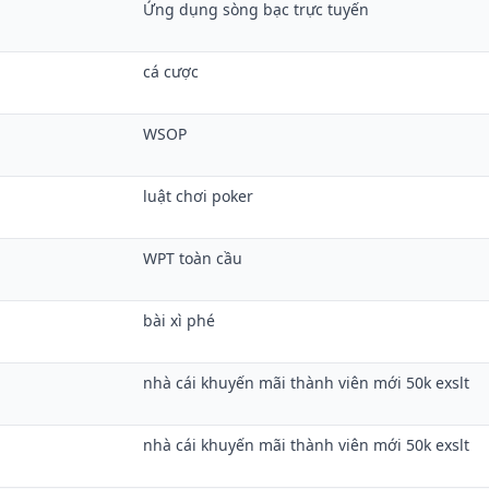
Ứng dụng sòng bạc trực tuyến
cá cược
WSOP
luật chơi poker
WPT toàn cầu
bài xì phé
nhà cái khuyến mãi thành viên mới 50k exslt
nhà cái khuyến mãi thành viên mới 50k exslt