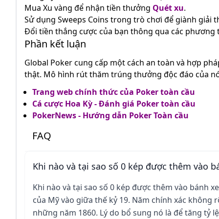
Mua Xu vàng để nhận tiền thưởng
Quét xu
.
Sử dụng Sweeps Coins trong trò chơi để giành giải t
Đổi tiền thắng cược của bạn thông qua các phương 
Phần kết luận
Global Poker cung cấp một cách an toàn và hợp phá
thật. Mô hình rút thăm trúng thưởng độc đáo của nó
Trang web chính thức của Poker toàn cầu
Cá cược Hoa Kỳ - Đánh giá Poker toàn cầu
PokerNews - Hướng dẫn Poker Toàn cầu
FAQ
Khi nào và tại sao số 0 kép được thêm vào b
Khi nào và tại sao số 0 kép được thêm vào bánh x
của Mỹ vào giữa thế kỷ 19. Năm chính xác không 
những năm 1860. Lý do bổ sung nó là để tăng tỷ lệ 