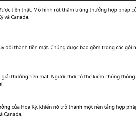
m được tiền thật. Mô hình rút thăm trúng thưởng hợp pháp c
Kỳ và Canada.
quy đổi thành tiền mặt. Chúng được bao gồm trong các gói 
h giải thưởng tiền mặt. Người chơi có thể kiếm chúng thông
í.
hưởng của Hoa Kỳ, khiến nó trở thành một nền tảng hợp phá
và Canada.