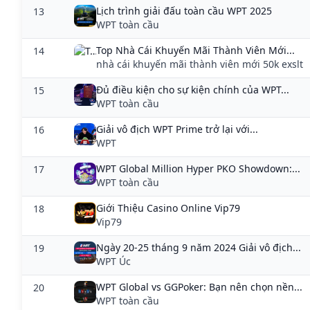
Lịch trình giải đấu toàn cầu WPT 2025
13
WPT toàn cầu
Top Nhà Cái Khuyến Mãi Thành Viên Mới...
14
nhà cái khuyến mãi thành viên mới 50k exslt
Đủ điều kiện cho sự kiện chính của WPT...
15
WPT toàn cầu
Giải vô địch WPT Prime trở lại với...
16
WPT
WPT Global Million Hyper PKO Showdown:...
17
WPT toàn cầu
Giới Thiệu Casino Online Vip79
18
Vip79
Ngày 20-25 tháng 9 năm 2024 Giải vô địch...
19
WPT Úc
WPT Global vs GGPoker: Bạn nên chọn nền...
20
WPT toàn cầu