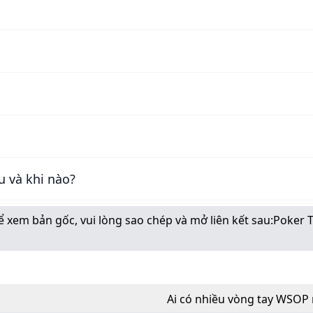
u và khi nào?
Để xem bản gốc, vui lòng sao chép và mở liên kết sau:
Poker 
Ai có nhiều vòng tay WSOP 