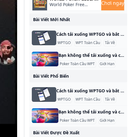
Chơi ngay
APP
World Poker Free
App777
Bài Viết Mới Nhất
Cách tải xuống WPTGO và bắt đầu Cách tải xuống WPTGO và bắt đầu với Poker trực tuyến Bắt đầu với WPTGO, nền tảng poker trực tuyến được liên kết với World Poker Tour, thật đơn giản và nhanh chóng. Hãy làm theo các bước đơn giản sau để tải xuống phần mềm và thiết lập tài khoản của bạn. Bước 1: Tải ứng dụng WPTGO Để bắt đầu, hãy nhấp vào nút Tải xuống ngay trên trang web WPTGO.
WPTGO
WPT Toàn Cầu
Tải Về
Bạn không thể tải xuống và chơi WPT Poker Global ở các quốc gia và khu vực bên dưới Người chơi ở hơn 100 quốc gia có thể truy cập WPT Global Poker, nhưng có những hạn chế cụ thể dựa trên quy định của địa phương. Tại sao bạn không thể tải xuống và chơi WPT Poker Global ở các quốc gia và khu vực bên dưới Các quốc gia có thể truy cập WPT Global Người chơi có thể đăng ký và tải xuống WPT Global từ các khu vực sau:
Poker Toàn Cầu WPT
Giới Hạn
Bài Viết Phổ Biến
Cách tải xuống WPTGO và bắt đầu Cách tải xuống WPTGO và bắt đầu với Poker trực tuyến Bắt đầu với WPTGO, nền tảng poker trực tuyến được liên kết với World Poker Tour, thật đơn giản và nhanh chóng. Hãy làm theo các bước đơn giản sau để tải xuống phần mềm và thiết lập tài khoản của bạn. Bước 1: Tải ứng dụng WPTGO Để bắt đầu, hãy nhấp vào nút Tải xuống ngay trên trang web WPTGO.
WPTGO
WPT Toàn Cầu
Tải Về
Bạn không thể tải xuống và chơi WPT Poker Global ở các quốc gia và khu vực bên dưới Người chơi ở hơn 100 quốc gia có thể truy cập WPT Global Poker, nhưng có những hạn chế cụ thể dựa trên quy định của địa phương. Tại sao bạn không thể tải xuống và chơi WPT Poker Global ở các quốc gia và khu vực bên dưới Các quốc gia có thể truy cập WPT Global Người chơi có thể đăng ký và tải xuống WPT Global từ các khu vực sau:
Poker Toàn Cầu WPT
Giới Hạn
Bài Viết Được Đề Xuất