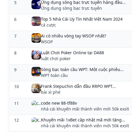
Ứng dụng sòng bạc trực tuyến hàng đầu...
5
Ứng dụng sòng bạc trực tuyến
Top 5 Nhà Cái Uy Tín Nhất Việt Nam 2024
6
cá cược
Ai có nhiều vòng tay WSOP nhất?
7
WSOP
Luật Chơi Poker Online tại DA88
8
luật chơi poker
Sòng bạc toàn cầu WPT: Một cuộc phiêu...
9
WPT toàn cầu
Frank Stepuchin dẫn đầu RRPO WPT...
10
bài xì phé
code new 88-tf88v
11
nhà cái khuyến mãi thành viên mới 50k exslt
Khuyến mãi 1xBet cập nhật mã mới tặng...
12
nhà cái khuyến mãi thành viên mới 50k exslt