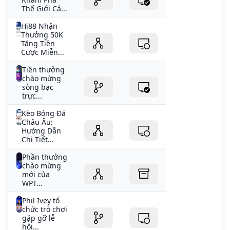
Thế Giới Cá...
Hi88 Nhận
Thưởng 50K
Tặng Tiền
Cược Miễn...
Tiền thưởng
chào mừng
sòng bạc
trực...
Kèo Bóng Đá
Châu Âu:
Hướng Dẫn
Chi Tiết...
Phần thưởng
chào mừng
mới của
WPT...
Phil Ivey tổ
chức trò chơi
gặp gỡ lễ
hội...