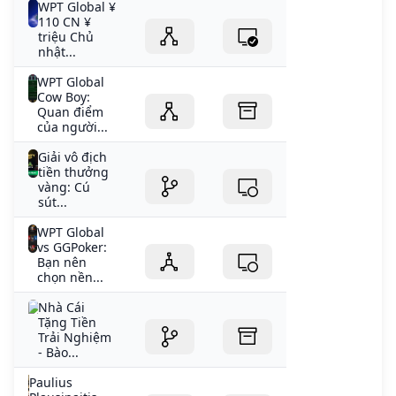
WPT Global ¥
110 CN ¥
triệu Chủ
nhật...
WPT Global
Cow Boy:
Quan điểm
của người...
Giải vô địch
tiền thưởng
vàng: Cú
sút...
WPT Global
vs GGPoker:
Bạn nên
chọn nền...
Nhà Cái
Tặng Tiền
Trải Nghiệm
- Bào...
Paulius