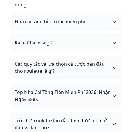
dụng.
Nhà cái tặng tiền cược miễn phí
Rake Chase là gì?
Các quy tắc và lựa chọn cá cược ban đầu
cho roulette là gì?
Top Nhà Cái Tặng Tiền Miễn Phí 2026: Nhận
Ngay 588K!
Trò chơi roulette lần đầu tiên được chơi ở
đâu và khi nào?