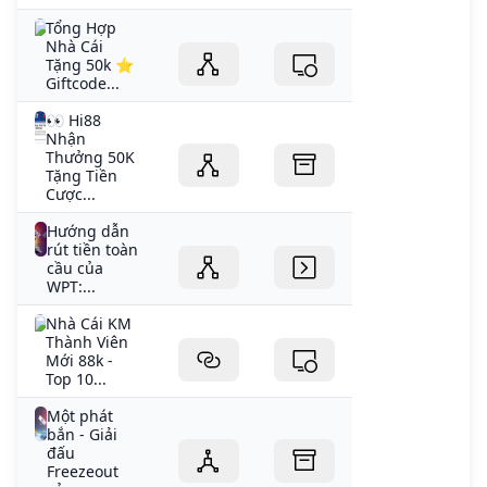
Tổng Hợp
Nhà Cái
Tặng 50k ⭐️
Giftcode...
👀 Hi88
Nhận
Thưởng 50K
Tặng Tiền
Cược...
Hướng dẫn
rút tiền toàn
cầu của
WPT:...
Nhà Cái KM
Thành Viên
Mới 88k -
Top 10...
Một phát
bắn - Giải
đấu
Freezeout