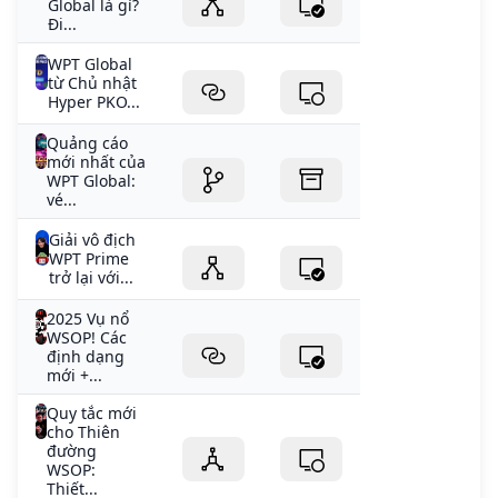
Global là gì?
Đi...
WPT Global
từ Chủ nhật
Hyper PKO...
Quảng cáo
mới nhất của
WPT Global:
vé...
Giải vô địch
WPT Prime
trở lại với...
2025 Vụ nổ
WSOP! Các
định dạng
mới +...
Quy tắc mới
cho Thiên
đường
WSOP:
Thiết...