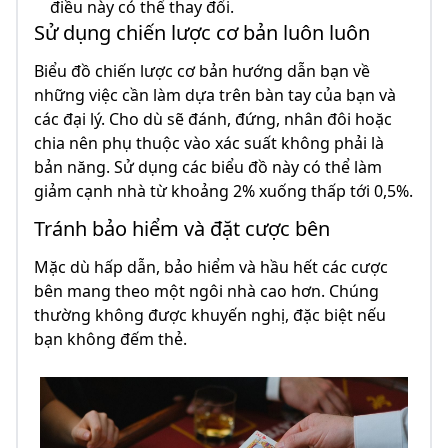
điều này có thể thay đổi.
Sử dụng chiến lược cơ bản luôn luôn
Biểu đồ chiến lược cơ bản hướng dẫn bạn về
những việc cần làm dựa trên bàn tay của bạn và
các đại lý. Cho dù sẽ đánh, đứng, nhân đôi hoặc
chia nên phụ thuộc vào xác suất không phải là
bản năng. Sử dụng các biểu đồ này có thể làm
giảm cạnh nhà từ khoảng 2% xuống thấp tới 0,5%.
Tránh bảo hiểm và đặt cược bên
Mặc dù hấp dẫn, bảo hiểm và hầu hết các cược
bên mang theo một ngôi nhà cao hơn. Chúng
thường không được khuyến nghị, đặc biệt nếu
bạn không đếm thẻ.