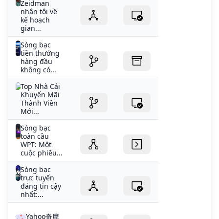
Zeidman
nhận tội về
kế hoạch
gian...
Sòng bạc
tiền thưởng
hàng đầu
không có...
Top Nhà Cái
Khuyến Mãi
Thành Viên
Mới...
Sòng bạc
toàn cầu
WPT: Một
cuộc phiêu...
Sòng bạc
trực tuyến
đáng tin cậy
nhất:...
Yahoo奇摩