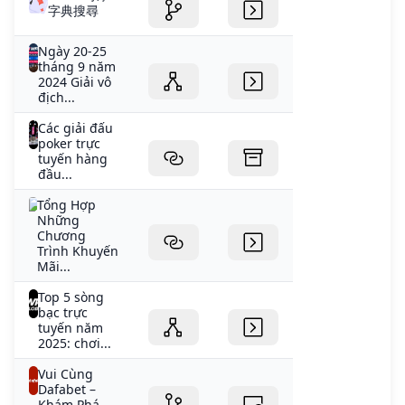
字典搜尋
Ngày 20-25
tháng 9 năm
2024 Giải vô
địch...
Các giải đấu
poker trực
tuyến hàng
đầu...
Tổng Hợp
Những
Chương
Trình Khuyến
Mãi...
Top 5 sòng
bạc trực
tuyến năm
2025: chơi...
Vui Cùng
Dafabet –
Khám Phá