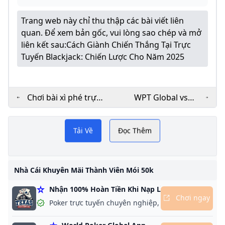
Trang web này chỉ thu thập các bài viết liên
quan. Để xem bản gốc, vui lòng sao chép và mở
liên kết sau:
Cách Giành Chiến Thắng Tại Trực
Tuyến Blackjack: Chiến Lược Cho Năm 2025
Chơi bài xì phé trực
WPT Global vs
tuyến trên Android:
GGPoker: Bạn nên
h
Hướng dẫn năm
chọn nền tảng poker
Tải Về
Đọc Thêm
2025
nào vào năm 2025?
Nhà Cái Khuyên Mäi Thành Viên Mói 50k
Nhận 100% Hoàn Tiền Khi Nạp Lần Đầu
Chơi ngay
Poker trực tuyến chuyên nghiệp, giành giải thưởng