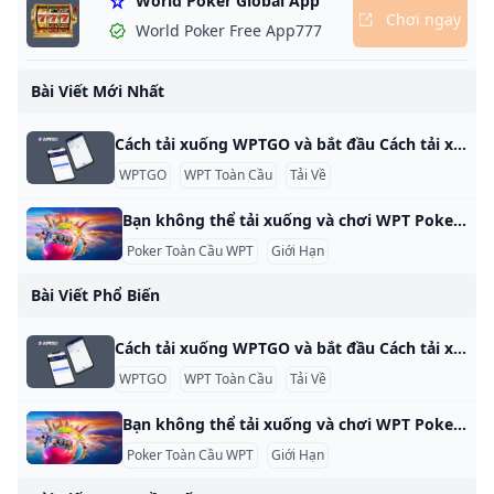
World Poker Global App
Chơi ngay
World Poker Free App777
Bài Viết Mới Nhất
Cách tải xuống WPTGO và bắt đầu Cách tải xuống WPTGO và bắt đầu với Poker trực tuyến Bắt đầu với WPTGO, nền tảng poker trực tuyến được liên kết với World Poker Tour, thật đơn giản và nhanh chóng. Hãy làm theo các bước đơn giản sau để tải xuống phần mềm và thiết lập tài khoản của bạn. Bước 1: Tải ứng dụng WPTGO Để bắt đầu, hãy nhấp vào nút Tải xuống ngay trên trang web WPTGO.
WPTGO
WPT Toàn Cầu
Tải Về
Bạn không thể tải xuống và chơi WPT Poker Global ở các quốc gia và khu vực bên dưới Người chơi ở hơn 100 quốc gia có thể truy cập WPT Global Poker, nhưng có những hạn chế cụ thể dựa trên quy định của địa phương. Tại sao bạn không thể tải xuống và chơi WPT Poker Global ở các quốc gia và khu vực bên dưới Các quốc gia có thể truy cập WPT Global Người chơi có thể đăng ký và tải xuống WPT Global từ các khu vực sau:
Poker Toàn Cầu WPT
Giới Hạn
Bài Viết Phổ Biến
Cách tải xuống WPTGO và bắt đầu Cách tải xuống WPTGO và bắt đầu với Poker trực tuyến Bắt đầu với WPTGO, nền tảng poker trực tuyến được liên kết với World Poker Tour, thật đơn giản và nhanh chóng. Hãy làm theo các bước đơn giản sau để tải xuống phần mềm và thiết lập tài khoản của bạn. Bước 1: Tải ứng dụng WPTGO Để bắt đầu, hãy nhấp vào nút Tải xuống ngay trên trang web WPTGO.
WPTGO
WPT Toàn Cầu
Tải Về
Bạn không thể tải xuống và chơi WPT Poker Global ở các quốc gia và khu vực bên dưới Người chơi ở hơn 100 quốc gia có thể truy cập WPT Global Poker, nhưng có những hạn chế cụ thể dựa trên quy định của địa phương. Tại sao bạn không thể tải xuống và chơi WPT Poker Global ở các quốc gia và khu vực bên dưới Các quốc gia có thể truy cập WPT Global Người chơi có thể đăng ký và tải xuống WPT Global từ các khu vực sau:
Poker Toàn Cầu WPT
Giới Hạn