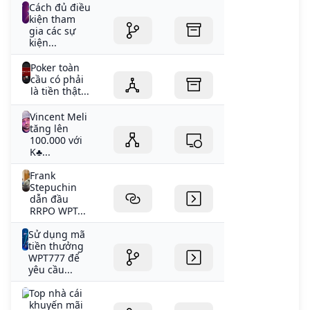
Cách đủ điều
kiện tham
gia các sự
kiện...
Poker toàn
cầu có phải
là tiền thật...
Vincent Meli
tăng lên
100.000 với
K♣️...
Frank
Stepuchin
dẫn đầu
RRPO WPT...
Sử dụng mã
tiền thưởng
WPT777 để
yêu cầu...
Top nhà cái
khuyến mãi