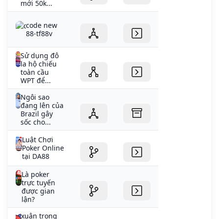
mới 50k...
code new
88-tf88v
Sử dụng đô
la hộ chiếu
toàn cầu
WPT để...
Ngôi sao
đang lên của
Brazil gây
sốc cho...
Luật Chơi
Poker Online
tại DA88
Là poker
trực tuyến
được gian
lận?
xuân trong