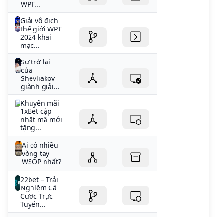
WPT...
Giải vô địch
thế giới WPT
2024 khai
mạc...
Sự trở lại
của
Shevliakov
giành giải...
Khuyến mãi
1xBet cập
nhật mã mới
tặng...
Ai có nhiều
vòng tay
WSOP nhất?
22bet – Trải
Nghiệm Cá
Cược Trực
Tuyến...