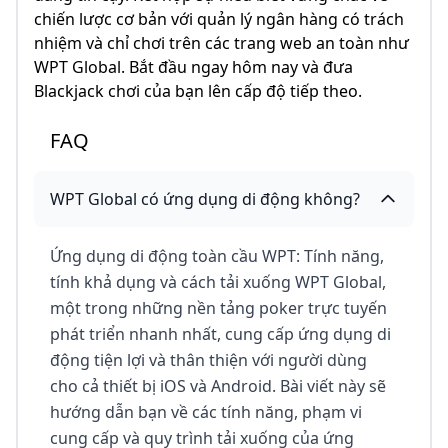
chiến lược cơ bản với quản lý ngân hàng có trách
nhiệm và chỉ chơi trên các trang web an toàn như
WPT Global. Bắt đầu ngay hôm nay và đưa
Blackjack chơi của bạn lên cấp độ tiếp theo.
FAQ
WPT Global có ứng dụng di động không?
Ứng dụng di động toàn cầu WPT: Tính năng,
tính khả dụng và cách tải xuống WPT Global,
một trong những nền tảng poker trực tuyến
phát triển nhanh nhất, cung cấp ứng dụng di
động tiện lợi và thân thiện với người dùng
cho cả thiết bị iOS và Android. Bài viết này sẽ
hướng dẫn bạn về các tính năng, phạm vi
cung cấp và quy trình tải xuống của ứng