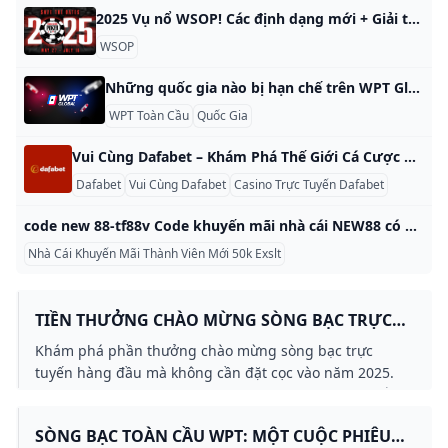
2025 Vụ nổ WSOP! Các định dạng mới + Giải thưởng lớn người chơi poker không được bỏ lỡ nó! Sê -ri thế giới 2025 của Poker (WSOP) sẽ sớm ra mắt! Giải đấu sẽ được tổ chức từ ngày 27 tháng 5 đến ngày 16 tháng 7 tại Sòng bạc Horseshoe và Paris ở Las Vegas. Đây là lần đầu tiên GGPoker tổ chức toàn bộ sự kiện kể từ khi tiếp quản, vì vậy chắc chắn sẽ có một số thay đổi mới. Hãy nhìn nhanh. WSOP Classics và những thay đổi mới WSOP là một sự kiện lớn trong thế giới poker, đã phát triển từ các giải đấu quy mô nhỏ thành một sự kiện lớn với hàng chục ngàn người tham gia.
WSOP
Những quốc gia nào bị hạn chế trên WPT Global? Những quốc gia nào bị hạn chế trong WPT Global? Một số quốc gia không được phép chơi trên WPT Global. Các quốc gia sau bị hạn chế: 🇦🇺 Úc 🇧🇬 Bulgaria 🇨🇴 Colombia 🇨🇼 Curaçao 🇨🇿 Cộng hòa Séc 🇩🇰 Đan Mạch 🇫🇷 Pháp 🇩🇪 Đức 🇬🇷 Hy Lạp 🇮🇹 Ý 🇲🇽 Mexico 🇵🇭 Philippines 🇵🇱 Ba Lan 🇵🇹 Bồ Đào Nha 🇷🇺 Nga 🇪🇸 Tây Ban Nha 🇸🇪 Thụy Điển
WPT Toàn Cầu
Quốc Gia
Vui Cùng Dafabet – Khám Phá Thế Giới Cá Cược Đẳng Cấp Dafabet là một trong những nền tảng cá cược trực tuyến hàng đầu tại Việt Nam, mang đến cho người chơi trải nghiệm giải trí đỉnh cao với các dịch vụ cá cược thể thao, casino trực tuyến, poker và nhiều trò chơi khác. Bài viết này sẽ hướng dẫn bạn cách đăng ký tài khoản, nạp tiền, đặt cược và tham gia vào các trò chơi tại Dafabet. 1. Giới Thiệu Về Dafabet Được thành lập vào năm 2004, Dafabet là một nhà cái trực tuyến uy tín có trụ sở tại Philippines.
Dafabet
Vui Cùng Dafabet
Casino Trực Tuyến Dafabet
code new 88-tf88v Code khuyến mãi nhà cái NEW88 có gì mà hấp dẫn người chơi đến vậy? Trong nội dung dưới đây chúng tôi
Nhà Cái Khuyến Mãi Thành Viên Mới 50k Exslt
TIỀN THƯỞNG CHÀO MỪNG SÒNG BẠC TRỰC
TUYẾN KHÔNG CÓ TIỀN GỬI 2025
Khám phá phần thưởng chào mừng sòng bạc trực
tuyến hàng đầu mà không cần đặt cọc vào năm 2025.
Khám phá các ưu đãi mới nhất của WPT Global và bắt
đầu chơi ngay hôm nay.
SÒNG BẠC TOÀN CẦU WPT: MỘT CUỘC PHIÊU