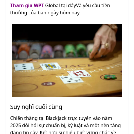
Tham gia
WPT
Global tại đâyVà yêu cầu tiền
thưởng của bạn ngày hôm nay.
Suy nghĩ cuối cùng
Chiến thắng tại Blackjack trực tuyến vào năm
2025 đòi hỏi sự chuẩn bị, kỷ luật và một nền tảng
đáng tin cậy. Kết hợp sự hiểu biết vững chắc về