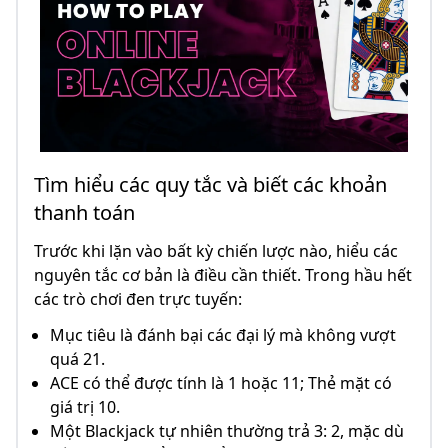
Tìm hiểu các quy tắc và biết các khoản
thanh toán
Trước khi lặn vào bất kỳ chiến lược nào, hiểu các
nguyên tắc cơ bản là điều cần thiết. Trong hầu hết
các trò chơi đen trực tuyến:
Mục tiêu là đánh bại các đại lý mà không vượt
quá 21.
ACE có thể được tính là 1 hoặc 11; Thẻ mặt có
giá trị 10.
Một Blackjack tự nhiên thường trả 3: 2, mặc dù