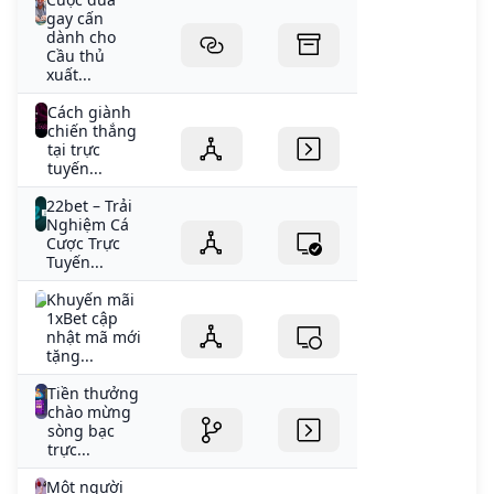
gay cấn
dành cho
Cầu thủ
xuất...
Cách giành
chiến thắng
tại trực
tuyến...
22bet – Trải
Nghiệm Cá
Cược Trực
Tuyến...
Khuyến mãi
1xBet cập
nhật mã mới
tặng...
Tiền thưởng
chào mừng
sòng bạc
trực...
Một người