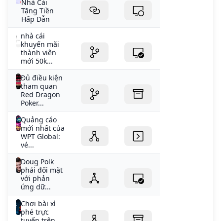
Nhà Cái
Tặng Tiền
Hấp Dẫn
nhà cái
khuyến mãi
thành viên
mới 50k...
Đủ điều kiện
tham quan
Red Dragon
Poker...
Quảng cáo
mới nhất của
WPT Global:
vé...
Doug Polk
phải đối mặt
với phản
ứng dữ...
Chơi bài xì
phé trực
tuyến trên