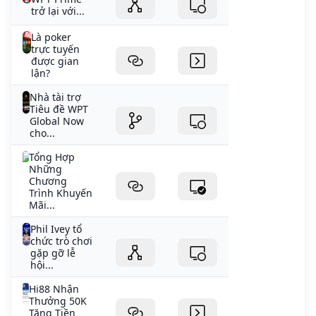
trở lại với...
Là poker
trực tuyến
được gian
lận?
Nhà tài trợ
Tiêu đề WPT
Global Now
cho...
Tổng Hợp
Những
Chương
Trình Khuyến
Mãi...
Phil Ivey tổ
chức trò chơi
gặp gỡ lễ
hội...
Hi88 Nhận
Thưởng 50K
Tặng Tiền