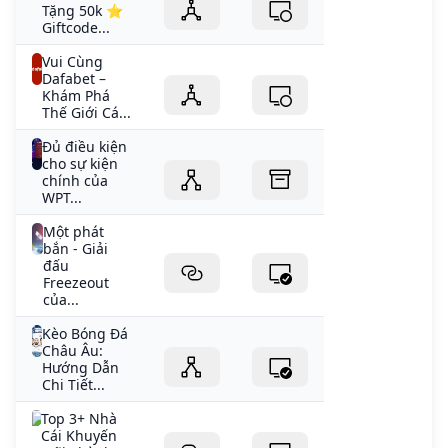
Tặng 50k ⭐️
Giftcode...
Vui Cùng
Dafabet –
Khám Phá
Thế Giới Cá...
Đủ điều kiện
cho sự kiện
chính của
WPT...
Một phát
bắn - Giải
đấu
Freezeout
của...
Kèo Bóng Đá
Châu Âu:
Hướng Dẫn
Chi Tiết...
Top 3+ Nhà
Cái Khuyến