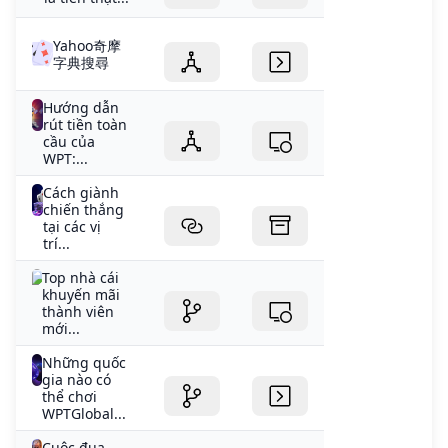
Yahoo奇摩
字典搜尋
Hướng dẫn
rút tiền toàn
cầu của
WPT:...
Cách giành
chiến thắng
tại các vị
trí...
Top nhà cái
khuyến mãi
thành viên
mới...
Những quốc
gia nào có
thể chơi
WPTGlobal...
Cuộc đua