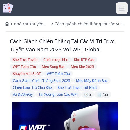
Ope
nhà cái khuyên
Cách giành chiến thắng tại các vị trí
Home
mäi thành viên
trực tuyến vào năm 2025 với WPT
mói 50k
Global
Cách Giành Chiến Thắng Tại Các Vị Trí Trực
Tuyến Vào Năm 2025 Với WPT Global
Khe Trực Tuyến
Chiến Lược Khe
Khe RTP Cao
WPT Toàn Cầu
Mẹo Sòng Bạc
Mẹo Khe 2025
Khuyến Mãi SLOT
WPT Toàn Cầu
Cách Giành Chiến Thắng Slots 2025
Mẹo Máy Đánh Bạc
Chiến Lược Trò Chơi Khe
Khe Trực Tuyến Tốt Nhất
Và Dưới Đây
Tải Xuống Toàn Cầu WPT
🕒 3
🗒️ 433