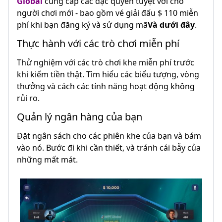
Global
cung cấp các đặc quyền tuyệt vời cho
người chơi mới - bao gồm vé giải đấu $ 110 miễn
phí khi bạn đăng ký và sử dụng mã
Và dưới đây
.
Thực hành với các trò chơi miễn phí
Thử nghiệm với các trò chơi khe miễn phí trước
khi kiếm tiền thật. Tìm hiểu các biểu tượng, vòng
thưởng và cách các tính năng hoạt động không
rủi ro.
Quản lý ngân hàng của bạn
Đặt ngân sách cho các phiên khe của bạn và bám
vào nó. Bước đi khi cần thiết, và tránh cái bẫy của
những mất mát.