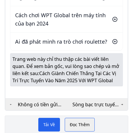
Cách chơi WPT Global trên máy tính
của bạn 2024
Ai đã phát minh ra trò chơi roulette?
Trang web này chỉ thu thập các bài viết liên
quan. Để xem bản gốc, vui lòng sao chép và mở
liên kết sau:
Cách Giành Chiến Thắng Tại Các Vị
Trí Trực Tuyến Vào Năm 2025 Với WPT Global
Không có tiền gửi
Sòng bạc trực tuyến
miễn phí tại WPT
đáng tin cậy nhất:
ành
nhà 
Global - chơi mà
WPT Global
Tải Về
Đọc Thêm
không chi tiêu
t
viê