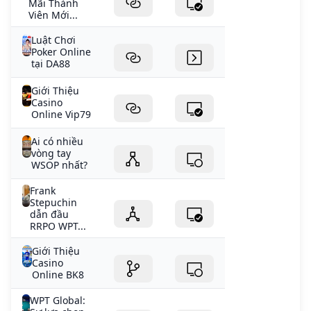
Mãi Thành
Viên Mới...
Luật Chơi
Poker Online
tại DA88
Giới Thiệu
Casino
Online Vip79
Ai có nhiều
vòng tay
WSOP nhất?
Frank
Stepuchin
dẫn đầu
RRPO WPT...
Giới Thiệu
Casino
Online BK8
WPT Global: