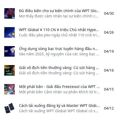
Đủ điều kiện cho sự kiện chính của WPT Global thông qua các vệ tinh mua thấp Tìm hiểu làm thế nào để đảm bảo một chỗ ngồi tại sự kiện chính của WPT Global thông qua các giải đấu vệ tinh giá cả phải chăng bắt đầu từ mức thấp nhất là $ 5.
04/30
Mơ thấy được cảm nhận tại sự kiện chính của WPT toàn cầu có uy tín nhưng lo lắng rằng việc mua vào quá cao? WPT Global cung cấp quyền truy cập vào các giải đấu vệ tinh mua thấp, cho phép người chơi đủ điều kiện cho các sự kiện lớn với tốc độ giá cả phải chăng. Giải đấu vệ tinh là gì? Một giải đấu vệ tinh là một sự kiện đủ điều kiện mà người chơi tham gia để tham gia vào một giải đấu lớn hơn, uy tín hơn.
WPT Global ¥ 110 CN ¥ triệu Chủ nhật Hyper PKO Showdown Trải nghiệm sự hồi hộp của WPT Global ¥ 110 CN ¥ triệu Hyper Hyper PKO Showdown một giải đấu có nhịp độ nhanh với nhóm giải thưởng được đảm bảo ¥ 1.000.000.
04/26
Cuộc đấu pko pko ngày chủ nhật 110 cnâ triệu là một sự bổ sung có chỉ số có chỉ số có chỉ số octan cao cho những người chơi đang tìm kiếm hành động có nhịp độ nhanh và các giải thưởng thú vị. Điểm nổi bật sự kiện **Sự đầu tư:**110 CNâ (khoảng 15 đô la Mỹ) **Kết cấu:**Knock Out tiến bộ (PKO) **Tốc độ:**HYPER TURBO Giải thưởng:¥ 1.
Ứng dụng sòng bạc trực tuyến hàng đầu năm 2025 Khám phá các ứng dụng sòng bạc trực tuyến tốt nhất năm 2025 nêu bật ngày ra mắt quy mô và dịch vụ trò chơi của họ. Khám phá tiền thưởng độc quyền bao gồm mã đặc biệt của WPT Global: WPT777.
04/19
Vào năm 2025, kỷ nguyên của các sòng bạc trực tuyến đã thực sự phát triển rất nhiều, vì sự đa dạng của các sòng bạc trực tuyến là rất ấn tượng. Lưu ý: Bài viết sau đây giới thiệu năm trong số các ứng dụng sòng bạc trực tuyến tốt nhất đã nổi bật trong năm nay hoạt động trên nhiều thiết bị có trò chơi tuyệt vời, tiền thưởng hào phóng và giao diện dễ sử dụng.
Giải vô địch tiền thưởng vàng: Cú sút hàng tuần của bạn ở mức 100 nghìn đô la trên WPT Global Khám phá Giải vô địch Golden Bounty tại WPT Global một giải đấu loại trực tiếp tiến bộ hàng tuần với một giải thưởng được đảm bảo 100.000 đô la và mua 25 đô la.
04/16
Giải vô địch tiền thưởng vàng: Cú sút hàng tuần của bạn ở mức 100 nghìn đô la trên WPT Global Giải vô địch tiền thưởng vàng: Cú sút hàng tuần của bạn ở mức 100 nghìn đô la trên WPT Global WPT Global đã giới thiệuGiải vô địch tiền thưởng vàng, một giải đấu loại trực tiếp tiến bộ hàng tuần (PKO) cung cấp cho người chơi cơ hội cạnh tranh cho một giải thưởng đáng kể với một lần mua khiêm tốn.
Một phát bắn - Giải đấu Freezeout của WPT Global Tham gia giải đấu đóng băng One Shot của WPT Global. Không nhập lại cổ phần cao sự phấn khích poker thuần túy. Đăng ký và kiểm tra kỹ năng của bạn ngay hôm nay.
04/15
Một phát bắn Cảm nhận sự phấn khích từ trên cao - Giải đấu đóng băng toàn cầu WPT **ĐỌC:**Một phát bắn của WPT Global, The Game: Â Chơi nó ngay bây giờ! Giải đấu đóng băng WPT Global trình bày một định dạng giải đấu độc đáo trong thế giới của poker trực tuyến: The one Shot! Đóng băng. Sự kiện này dành cho người chơi sống vì áp lực và mong muốn poker cổ phần thuần túy.
Cách tải xuống đăng ký và Master WPT Global: 2025 Guide Ultimate Guide Một hướng dẫn hoàn chỉnh để tải xuống đăng ký và thống trị trên nền tảng Poker toàn cầu của WPT bao gồm 2025 cập nhật về các tính năng thanh toán và các công cụ chiến lược.
04/12
Cách tải xuống WPT Global WPT Global có sẵn trên máy tính để bàn và thiết bị di động: **Máy tính để bàn:**Truy cập trang web chính thức của WPT Global và tải xuống máy khách Bitcoin Poker cho Windows hoặc MacOS. 124. Quá trình cài đặt đủ đơn giản, chỉ cần làm theo lời nhắc để hoàn thành thiết lập. **Điện thoại di động:**iOS (cửa hàng ứng dụng); Android (Google Play).