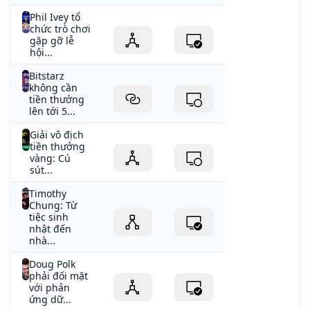
Phil Ivey tổ
chức trò chơi
gặp gỡ lễ
hội...
Bitstarz
không cần
tiền thưởng
lên tới 5...
Giải vô địch
tiền thưởng
vàng: Cú
sút...
Timothy
Chung: Từ
tiệc sinh
nhật đến
nhà...
Doug Polk
phải đối mặt
với phản
ứng dữ...