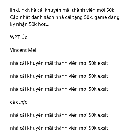
linkLinkNhà cái khuyến mãi thành viên mới 50k
Cập nhật danh sách nhà cái tặng 50k, game đăng
ký nhận 50k hot…
WPT Úc
Vincent Meli
nhà cái khuyến mãi thành viên mới 50k exslt
nhà cái khuyến mãi thành viên mới 50k exslt
nhà cái khuyến mãi thành viên mới 50k exslt
cá cược
nhà cái khuyến mãi thành viên mới 50k exslt
nhà cái khuyến mãi thành viên mới 50k exslt