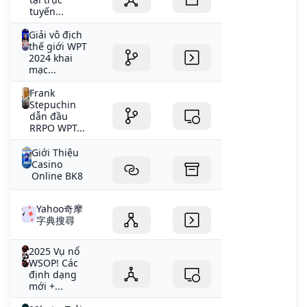
tuyến...
Giải vô địch
thế giới WPT
2024 khai
mạc...
Frank
Stepuchin
dẫn đầu
RRPO WPT...
Giới Thiệu
Casino
Online BK8
Yahoo奇摩
字典搜尋
2025 Vụ nổ
WSOP! Các
định dạng
mới +...