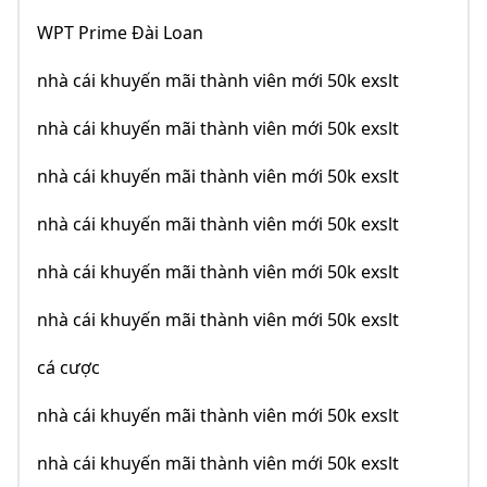
WPT Prime Đài Loan
nhà cái khuyến mãi thành viên mới 50k exslt
nhà cái khuyến mãi thành viên mới 50k exslt
nhà cái khuyến mãi thành viên mới 50k exslt
nhà cái khuyến mãi thành viên mới 50k exslt
nhà cái khuyến mãi thành viên mới 50k exslt
nhà cái khuyến mãi thành viên mới 50k exslt
cá cược
nhà cái khuyến mãi thành viên mới 50k exslt
nhà cái khuyến mãi thành viên mới 50k exslt