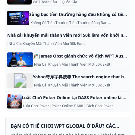
WPT Toàn Cầu
Quốc Gia
Sòng bạc tiền thưởng hàng đầu không có tiền gửi vào năm 2025: Chơi và giành chiến thắng mà không chi tiêu một xu Vào năm 2025, các sòng bạc trực tuyến đang cung cấp nhiều tiền thưởng hơn bao giờ hết. Những phần thưởng này cho phép người chơi thử các trò chơi và giành được tiền thật mà không cần đặt cọc ban đầu. Dưới đây là một cái nhìn về một số sòng bạc tiền thưởng không có tiền gửi hàng đầu trong năm nay: 1. WPT Global Â độc quyền không có tiền thưởng tiền gửi cho người chơi mới Ưu điểm:
Không Có Tiền Thưởng Tiền Thưởng Sòng Bạc
WPT Toàn Cầu
Nhà cái khuyến mãi thành viên mới 50k làm vốn khởi nghiệp
Nhà Cái Khuyến Mãi Thành Viên Mới 50k Exslt
🎢 James Obst giành chức vô địch WPT Australia và giành được 585.359 đô la Úc nhà cái khuyến mãi thành viên mới 50k exslt nhà cái khuyên mäi thành viên mói 50k Broadbeach QLD Australia (25 tháng 9 năm 2024) – Trong màn thể hiện kỹ năng ấn … 🎲 James Obst đã giành được danh hiệu World Poker Tour (WPT) đầu tiên của mình tại Giải vô địch WPT Australia kiếm được số tiền đáng chú ý là 585.359 đô la Úc Obst thống trị đấu trường trong giải đấu mua vào trị giá 8.000 đô la Úc được tổ chức tại The Star Gold Coast, thu hút tổng cộng 396 người tham gia. Chức vô địch đã tạo ra tổng giải thưởng đáng kể là 2.
Nhà Cái Khuyến Mãi Thành Viên Mới 50k Exslt
Yahoo奇摩字典搜尋 The search engine that helps you find exactly what you’re looking for. Find the most relevant information, video, images, and answers from all across the Web. BBC News44 分鐘前 Celtic missed an opportunity to end their seven-year wait for an away win the in the Champions League after being held by a weakened Dinamo Zagreb, but are “gaining confidence” at this level, says manager Brendan Rodgers. The… BBC
Nhà Cái Khuyến Mãi Thành Viên Mới 50k Exslt
Luật Chơi Poker Online tại DA88 Poker online là một trong những trò chơi bài phổ biến nhất tại DA88, thu hút đông đảo người chơi bởi tính trí tuệ, sự kịch tính và cơ hội nhận thưởng lớn. Tuy nhiên, để thành công trong trò chơi này, người chơi cần nắm rõ luật chơi cũng như các chiến lược phù hợp. Bài viết này sẽ cung cấp thông tin chi tiết về luật chơi poker online tại DA88 và hướng dẫn bạn cách tham gia hiệu quả.
Luật Chơi Poker
Poker Online DA88
Cách Chơi Poker
BẠN CÓ THỂ CHƠI WPT GLOBAL Ở ĐÂU? CÁC
QUỐC GIA ĐƯỢC HỖ TRỢ & NỔI BẬT NỀN TẢNG