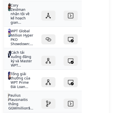
Cory
Zeidman
nhận tội về
kế hoạch
gian...
WPT Global
Million Hyper
PKO
Showdown:...
Cách tải
xuống đăng
ký và Master
WPT...
Tổng giải
thưởng của
WPT Prime
Đài Loan...
Paulius
Plausinaitis
thắng
GGMmillion$...