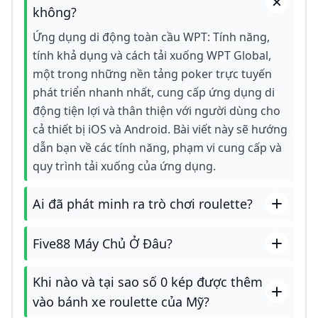
không?
Ứng dụng di động toàn cầu WPT: Tính năng,
tính khả dụng và cách tải xuống WPT Global,
một trong những nền tảng poker trực tuyến
phát triển nhanh nhất, cung cấp ứng dụng di
động tiện lợi và thân thiện với người dùng cho
cả thiết bị iOS và Android. Bài viết này sẽ hướng
dẫn bạn về các tính năng, phạm vi cung cấp và
quy trình tải xuống của ứng dụng.
Ai đã phát minh ra trò chơi roulette?
Five88 Máy Chủ Ở Đâu?
Khi nào và tại sao số 0 kép được thêm
vào bánh xe roulette của Mỹ?