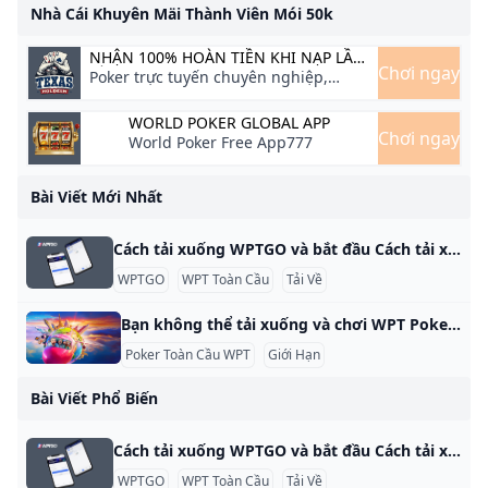
Nhà Cái Khuyên Mäi Thành Viên Mói 50k
NHẬN 100% HOÀN TIỀN KHI NẠP LẦN
Chơi ngay
ĐẦU
Poker trực tuyến chuyên nghiệp,
giành giải thưởng hấp dẫn
WORLD POKER GLOBAL APP
Chơi ngay
World Poker Free App777
Bài Viết Mới Nhất
Cách tải xuống WPTGO và bắt đầu Cách tải xuống WPTGO và bắt đầu với Poker trực tuyến Bắt đầu với WPTGO, nền tảng poker trực tuyến được liên kết với World Poker Tour, thật đơn giản và nhanh chóng. Hãy làm theo các bước đơn giản sau để tải xuống phần mềm và thiết lập tài khoản của bạn. Bước 1: Tải ứng dụng WPTGO Để bắt đầu, hãy nhấp vào nút Tải xuống ngay trên trang web WPTGO.
WPTGO
WPT Toàn Cầu
Tải Về
Bạn không thể tải xuống và chơi WPT Poker Global ở các quốc gia và khu vực bên dưới Người chơi ở hơn 100 quốc gia có thể truy cập WPT Global Poker, nhưng có những hạn chế cụ thể dựa trên quy định của địa phương. Tại sao bạn không thể tải xuống và chơi WPT Poker Global ở các quốc gia và khu vực bên dưới Các quốc gia có thể truy cập WPT Global Người chơi có thể đăng ký và tải xuống WPT Global từ các khu vực sau:
Poker Toàn Cầu WPT
Giới Hạn
Bài Viết Phổ Biến
Cách tải xuống WPTGO và bắt đầu Cách tải xuống WPTGO và bắt đầu với Poker trực tuyến Bắt đầu với WPTGO, nền tảng poker trực tuyến được liên kết với World Poker Tour, thật đơn giản và nhanh chóng. Hãy làm theo các bước đơn giản sau để tải xuống phần mềm và thiết lập tài khoản của bạn. Bước 1: Tải ứng dụng WPTGO Để bắt đầu, hãy nhấp vào nút Tải xuống ngay trên trang web WPTGO.
WPTGO
WPT Toàn Cầu
Tải Về