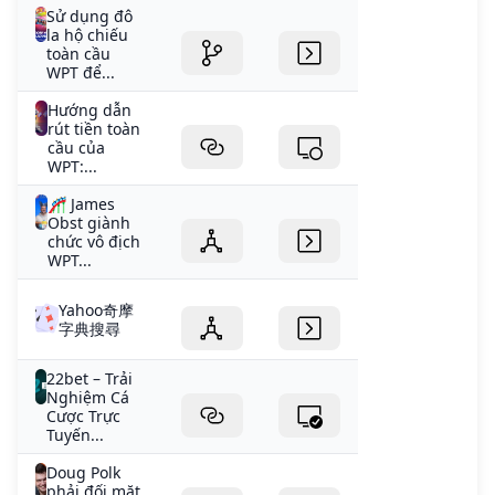
Sử dụng đô
la hộ chiếu
toàn cầu
WPT để...
Hướng dẫn
rút tiền toàn
cầu của
WPT:...
🎢 James
Obst giành
chức vô địch
WPT...
Yahoo奇摩
字典搜尋
22bet – Trải
Nghiệm Cá
Cược Trực
Tuyến...
Doug Polk
phải đối mặt