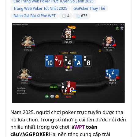
Các Trang Web Poker Trực Tuyến So Sánh 2025
Trang Web Poker Tốt Nhất 2025
GGPoker Thay Thế
Đánh Giá Bài Xì Phé WPT
🕒 4
🗒️ 675
Năm 2025, người chơi poker trực tuyến được tha
hồ lựa chọn. Trong số những cái tên được nói đến
nhiều nhất trong trò chơi là
WPT
toàn
cầu
Và
GGPOKER
Hai nền tảng cung cấp trải