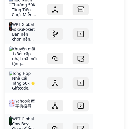
Thưởng 50K
Tặng Tiền
Cược Miễn...
WPT Global
vs GGPoker:
Bạn nên
chọn nền...
Khuyến mãi
1xBet cập
nhật mã mới
tặng...
Tổng Hợp
Nhà Cái
Tặng 50k ⭐️
Giftcode...
Yahoo奇摩
字典搜尋
WPT Global
Cow Boy:
Quan điểm