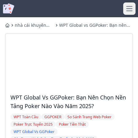
Ope
nhà cái khuyên
WPT Global vs GGPoker: Bạn nên
Home
mäi thành viên
chọn nền tảng poker nào vào năm
mói 50k
2025?
WPT Global Vs GGPoker: Bạn Nên Chọn Nền
Tảng Poker Nào Vào Năm 2025?
WPT Toàn Cầu
GGPOKER
So Sánh Trang Web Poker
Poker Trực Tuyến 2025
Poker Tiền Thật
WPT Global Vs GGPoker