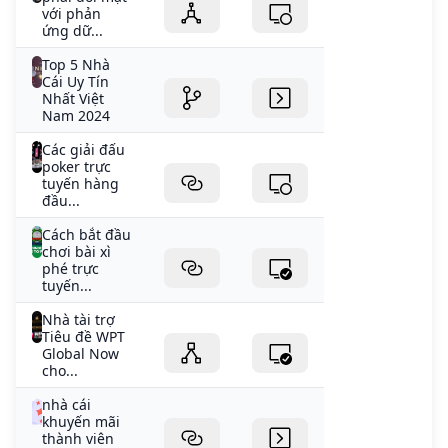
với phản
ứng dữ...
Top 5 Nhà
Cái Uy Tín
Nhất Việt
Nam 2024
Các giải đấu
poker trực
tuyến hàng
đầu...
Cách bắt đầu
chơi bài xì
phé trực
tuyến...
Nhà tài trợ
Tiêu đề WPT
Global Now
cho...
nhà cái
khuyến mãi
thành viên