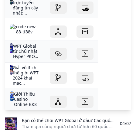
trực tuyến
đáng tin cậy
nhất:...
code new
88-tf88v
WPT Global
từ Chủ nhật
Hyper PKO...
Giải vô địch
thế giới WPT
2024 khai
mạc...
Giới Thiệu
Casino
Online BK8
Bạn có thể chơi WPT Global ở đâu? Các quốc gia được hỗ trợ & nổi bật nền tảng Khám phá những quốc gia nào hỗ trợ WPT Global và tìm hiểu về các trò chơi poker và sòng bạc của mình. Khám phá lý do tại sao nó là một tên tuổi hàng đầu trong trò chơi trực tuyến với di sản 20 năm.
04/07
Tham gia cùng người chơi từ hơn 60 quốc gia trên thế giới, WPT Global đã xây dựng một trong những cái tên có uy tín nhất trong trò chơi trực tuyến. Điều này bao gồm: **Bắc Mỹ:**Canada, Hoa Kỳ **Châu Âu:**Vương quốc Anh, Đức, Pháp, Ý, Tây Ban Nha, Hà Lan, Bỉ, Thụy Sĩ, Áo, Ireland, Bồ Đào Nha, Thụy Điển, Na Uy, Đan Mạch, Phần Lan, Ba Lan, Cộng hòa Séc, Hungary, Romania, Bulgaria, Hy Lạp, Cyprus, Thổ Nhĩ Kỳ **Châu Á:**Nhật Bản, Hàn Quốc, Singapore, Hồng Kông, Đài Loan, Ấn Độ, Malaysia, Indonesia, Philippines, Thái Lan, Việt Nam **Châu Đại Dương:**Úc, New Zealand **Mỹ Latinh:**Brazil, Mexico, Argentina, Chile, Colombia, Costa Rica, Panama **Châu Phi & Trung Đông:**Nam Phi, Nigeria, Ai Cập, Các Tiểu vương quốc Ả Rập Thống nhất, Ả Rập Saudi, Israel WPT Global là tất cả về các tùy chọn chơi game ở cốt lõi của nó.