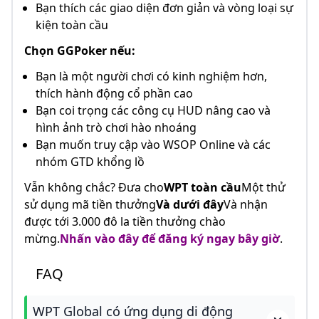
Bạn thích các giao diện đơn giản và vòng loại sự
kiện toàn cầu
Chọn GGPoker nếu:
Bạn là một người chơi có kinh nghiệm hơn,
thích hành động cổ phần cao
Bạn coi trọng các công cụ HUD nâng cao và
hình ảnh trò chơi hào nhoáng
Bạn muốn truy cập vào WSOP Online và các
nhóm GTD khổng lồ
Vẫn không chắc? Đưa cho
WPT toàn cầu
Một thử
sử dụng mã tiền thưởng
Và dưới đây
Và nhận
được tới 3.000 đô la tiền thưởng chào
mừng.
Nhấn vào đây để đăng ký ngay bây giờ
.
FAQ
WPT Global có ứng dụng di động