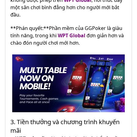
một sân chơi bình đẳng hơn cho người mới bắt
đầu.
**Phán quyết:**Phần mềm của GGPoker là giàu
tính năng, trong khi
WPT Global
đơn giản hơn và
chào đón người chơi mới hơn.
3. Tiền thưởng và chương trình khuyến
mãi