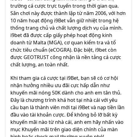
trường cá cược trực tuyến trong thời gian qua.
Sân chơi này được thành lập từ năm 2006, với hơn
10 năm hoạt động i9Bet vẫn giữ nhiệt trong hệ
thống trang chủ và chất lượng dịch vụ của mình.
i9bet đã được cấp giấy phép hoạt động kinh
doanh từ Malta (MGA), cơ quan kiểm tra và tổ
chức tiêu chuẩn (eCOGRA). Đặc biệt, i9bet còn
được GEOTRUST công nhận là nền tảng cá cược
chất lượng, an toàn nhất.
Khi tham gia cá cược tại i9Bet, bạn sẽ có cơ hội
nhận hưởng nhiều ưu đãi cực hấp dẫn như
khuyến mãi nóng 50K dành cho anh em tân thủ.
Đây là chương trình khá hot tại nhà cái với yêu
cầu bạn là thành viên mới tại i9Bet và nạp tiền lần
đầu vào tài khoản cược. Để không bỏ lỡ bất kỳ
khuyến mãi nào từ nhà cái, anh em hãy nhấn vào
mục Khuyến mãi trên giao diện chính của màn
hình hoặc check mail thường xuyên nhé!