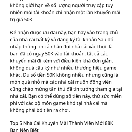
không giới hạn về số lượng người truy cập tuy
nhiên mỗi tài khoản chỉ nhận một lần khuyến mãi
trị giá 50K.
Để nhận được ưu đãi này, bạn hãy vào trang chủ
của nhà cái bất kỳ và đăng ký tài khoản Sau đó
nhập thông tin cá nhân đợi nhà cái xác thực là
bạn đã có ngay 50K vào tài khoản. tất cả các
khuyến mãi đi kèm với điều kiện khá đơn giản,
không quá cầu kỳ như nhiều thương hiệu game
khác. Dù số tiền 50K không nhiều nhưng cũng là
món quà nhỏ mà các nhà cái muốn động viên
cũng chào mừng tân thủ đã tin tưởng tham gia tại
nhà cái. Bạn có thể dùng số tiền này, thử sức miễn
phí với các bộ môn game khó tại nhà cái mà
không phải bỏ tiền ra chơi.
Top 5 Nhà Cái Khuyến Mãi Thành Viên Mới 88K
Bạn Nên Biết