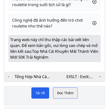
roulette trong suốt lịch sử là gì?
Công nghệ đã ảnh hưởng đến trò chơi
roulette như thế nào?
Trang web này chỉ thu thập các bài viết liên
quan. Để xem bản gốc, vui lòng sao chép và mở
liên kết sau:
Top Nhà Cái Khuyến Mãi Thành Viên
Mới 50K Trải Nghiệm
Tổng Hợp Nhà Cái
EXSLT : Exslt:
Tặng 50k ⭐️
Amazon.in: Audible
h
Nhà cái khuyến mãi thành
Giftcode Free Mỗi
किताबें और Originals
Ngày
Tải Về
Đọc Thêm
viên mới 50k Cập nhật
danh sách nhà cái tặng