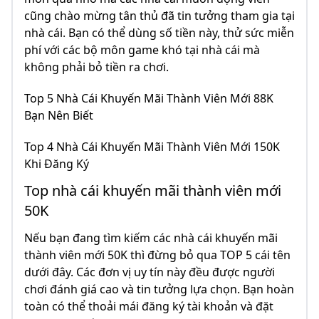
cũng chào mừng tân thủ đã tin tưởng tham gia tại
nhà cái. Bạn có thể dùng số tiền này, thử sức miễn
phí với các bộ môn game khó tại nhà cái mà
không phải bỏ tiền ra chơi.
Top 5 Nhà Cái Khuyến Mãi Thành Viên Mới 88K
Bạn Nên Biết
Top 4 Nhà Cái Khuyến Mãi Thành Viên Mới 150K
Khi Đăng Ký
Top nhà cái khuyến mãi thành viên mới
50K
Nếu bạn đang tìm kiếm các nhà cái khuyến mãi
thành viên mới 50K thì đừng bỏ qua TOP 5 cái tên
dưới đây. Các đơn vị uy tín này đều được người
chơi đánh giá cao và tin tưởng lựa chọn. Bạn hoàn
toàn có thể thoải mái đăng ký tài khoản và đặt