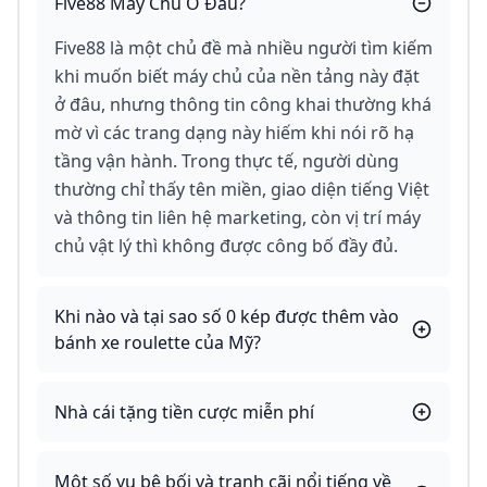
Five88 Máy Chủ Ở Đâu?
Five88 là một chủ đề mà nhiều người tìm kiếm
khi muốn biết máy chủ của nền tảng này đặt
ở đâu, nhưng thông tin công khai thường khá
mờ vì các trang dạng này hiếm khi nói rõ hạ
tầng vận hành. Trong thực tế, người dùng
thường chỉ thấy tên miền, giao diện tiếng Việt
và thông tin liên hệ marketing, còn vị trí máy
chủ vật lý thì không được công bố đầy đủ.
Khi nào và tại sao số 0 kép được thêm vào
bánh xe roulette của Mỹ?
Nhà cái tặng tiền cược miễn phí
Một số vụ bê bối và tranh cãi nổi tiếng về