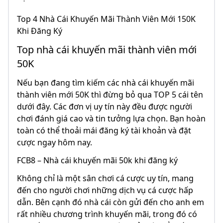
Top 4 Nhà Cái Khuyến Mãi Thành Viên Mới 150K
Khi Đăng Ký
Top nhà cái khuyến mãi thành viên mới
50K
Nếu bạn đang tìm kiếm các nhà cái khuyến mãi
thành viên mới 50K thì đừng bỏ qua TOP 5 cái tên
dưới đây. Các đơn vị uy tín này đều được người
chơi đánh giá cao và tin tưởng lựa chọn. Bạn hoàn
toàn có thể thoải mái đăng ký tài khoản và đặt
cược ngay hôm nay.
FCB8 – Nhà cái khuyến mãi 50k khi đăng ký
Không chỉ là một sân chơi cá cược uy tín, mang
đến cho người chơi những dịch vụ cá cược hấp
dẫn. Bên cạnh đó nhà cái còn gửi đến cho anh em
rất nhiều chương trình khuyến mãi, trong đó có