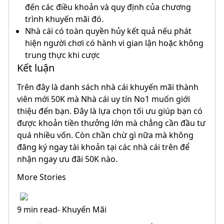
đến các điều khoản và quy định của chương
trình khuyến mãi đó.
Nhà cái có toàn quyền hủy kết quả nếu phát
hiện người chơi có hành vi gian lận hoặc không
trung thực khi cược
Kết luận
Trên đây là danh sách nhà cái khuyến mãi thành
viên mới 50K mà Nhà cái uy tín No1 muốn giới
thiệu đến bạn. Đây là lựa chọn tối ưu giúp bạn có
được khoản tiền thưởng lớn mà chẳng cần đầu tư
quá nhiều vốn. Còn chần chừ gì nữa mà không
đăng ký ngay tài khoản tại các nhà cái trên để
nhận ngay ưu đãi 50K nào.
More Stories
9 min read- Khuyến Mãi