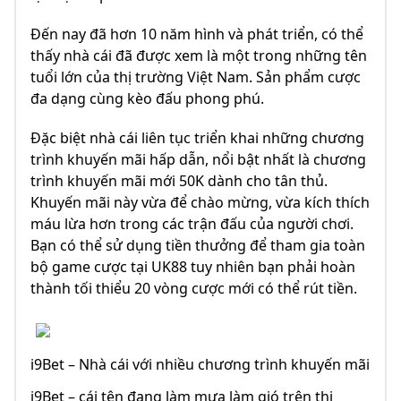
Đến nay đã hơn 10 năm hình và phát triển, có thể
thấy nhà cái đã được xem là một trong những tên
tuổi lớn của thị trường Việt Nam. Sản phẩm cược
đa dạng cùng kèo đấu phong phú.
Đặc biệt nhà cái liên tục triển khai những chương
trình khuyến mãi hấp dẫn, nổi bật nhất là chương
trình khuyến mãi mới 50K dành cho tân thủ.
Khuyến mãi này vừa để chào mừng, vừa kích thích
máu lừa hơn trong các trận đấu của người chơi.
Bạn có thể sử dụng tiền thưởng để tham gia toàn
bộ game cược tại UK88 tuy nhiên bạn phải hoàn
thành tối thiểu 20 vòng cược mới có thể rút tiền.
i9Bet – Nhà cái với nhiều chương trình khuyến mãi
i9Bet – cái tên đang làm mưa làm gió trên thị