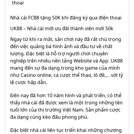
Nhà cái FCB8 tặng 50K khi đăng ký qua điện thoại
UK88 – Nhà cái mới ưu đãi thành viên mới 50k
Ngay từ khi ra mắt, sân chơi này đã rất chú trọng
đến việc quảng bá hình ảnh và đầu tư về chất
lượng. Đặc biệt là hỗ trợ người chơi chuyên
nghiệp trên nhiều nền tảng Website và App. UK88
mang đến sự đa dạng trong kho game của mình
như Casino online, cá cược thể thao, lô đề,… với tỷ
lệ cược hấp dẫn.
Đến nay đã hơn 10 năm hình và phát triển, có thể
thấy nhà cái đã được xem là một trong những tên
tuổi lớn của thị trường Việt Nam. Sản phẩm cược
đa dạng cùng kèo đấu phong phú.
Đặc biệt nhà cái liên tục triển khai những chương