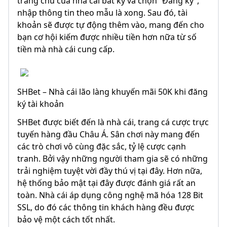
trang chủ của nhà cái bất kỳ và chọn “Đăng ký”,
nhập thông tin theo mẫu là xong. Sau đó, tài
khoản sẽ được tự động thêm vào, mang đến cho
bạn cơ hội kiếm được nhiều tiền hơn nữa từ số
tiền mà nhà cái cung cấp.
SHBet – Nhà cái lão làng khuyến mãi 50K khi đăng
ký tài khoản
SHBet được biết đến là nhà cái, trang cá cược trực
tuyến hàng đầu Châu Á. Sân chơi này mang đến
các trò chơi vô cùng đặc sắc, tỷ lệ cược cạnh
tranh. Bởi vậy những người tham gia sẽ có những
trải nghiệm tuyệt vời đầy thú vị tại đây. Hơn nữa,
hệ thống bảo mật tại đây được đánh giá rất an
toàn. Nhà cái áp dụng công nghệ mã hóa 128 Bit
SSL, do đó các thông tin khách hàng đều được
bảo vệ một cách tốt nhất.