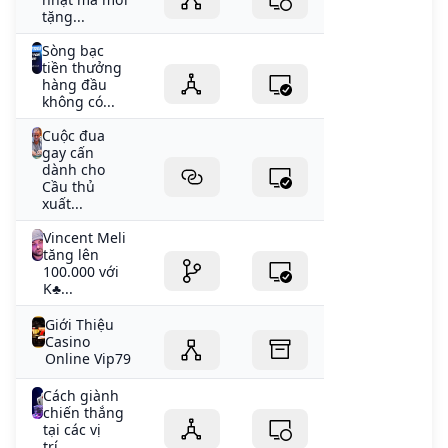
tặng...
Sòng bạc
tiền thưởng
hàng đầu
không có...
Cuộc đua
gay cấn
dành cho
Cầu thủ
xuất...
Vincent Meli
tăng lên
100.000 với
K♣️...
Giới Thiệu
Casino
Online Vip79
Cách giành
chiến thắng
tại các vị
trí...