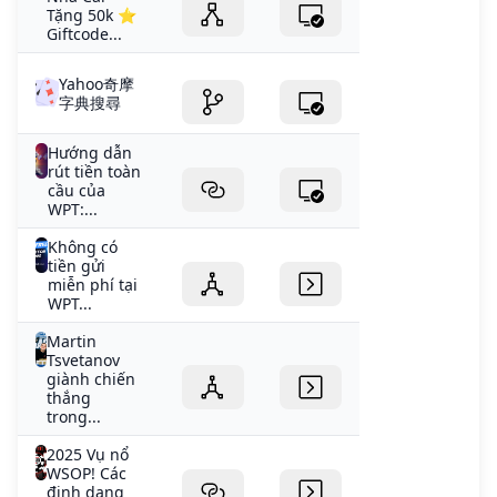
Tặng 50k ⭐️
Giftcode...
Yahoo奇摩
字典搜尋
Hướng dẫn
rút tiền toàn
cầu của
WPT:...
Không có
tiền gửi
miễn phí tại
WPT...
Martin
Tsvetanov
giành chiến
thắng
trong...
2025 Vụ nổ
WSOP! Các
định dạng