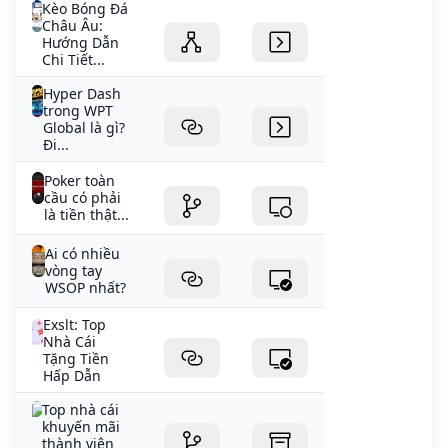
Kèo Bóng Đá
Châu Âu:
Hướng Dẫn
Chi Tiết...
Hyper Dash
trong WPT
Global là gì?
Đi...
Poker toàn
cầu có phải
là tiền thật...
Ai có nhiều
vòng tay
WSOP nhất?
Exslt: Top
Nhà Cái
Tặng Tiền
Hấp Dẫn
Top nhà cái
khuyến mãi
thành viên