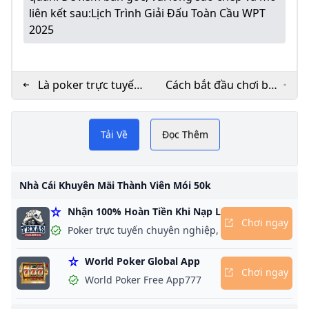
liên kết sau:
Lịch Trình Giải Đấu Toàn Cầu WPT
2025
Là poker trực tuyến
Cách bắt đầu chơi bài
được gian lận?
xì phé trực tuyến vào
h
năm 2025: Hướng
Tải Về
Đọc Thêm
dẫn dành cho người
mới bắt đầu
Nhà Cái Khuyên Mäi Thành Viên Mói 50k
Nhận 100% Hoàn Tiền Khi Nạp Lần Đầu
Chơi ngay
Poker trực tuyến chuyên nghiệp, giành giải thưởng
World Poker Global App
Chơi ngay
World Poker Free App777