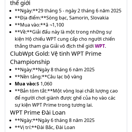
thế giới
**Ngày:**29 tháng 5 - ngày 2 tháng 6 năm 2025
**Địa điểm:**Sòng bạc, Samorin, Slovakia
**Mua vào:**â ¬1,100
**Về:**Giải đấu này là một trong những sự
kiện Hộ chiếu WPT cung cấp cho người chiến
thắng tham gia Giải vô địch thế giới
WPT
.
ClubWpt Gold: Vệ tinh WPT Prime
Championship
**Ngày:**Ngày 8 tháng 6 năm 2025
**Nền tảng:**Câu lạc bộ vàng
Mua vào:
$ 1,060
**Bản tóm tắt:**Một vòng loại chất lượng cao
để người chơi giành được ghế của họ vào các
sự kiện WPT Prime trong tương lai.
WPT Prime Đài Loan
**Ngày:**Ngày 6 tháng 8 năm 2025
**Vị trí:**Đài Bắc, Đài Loan