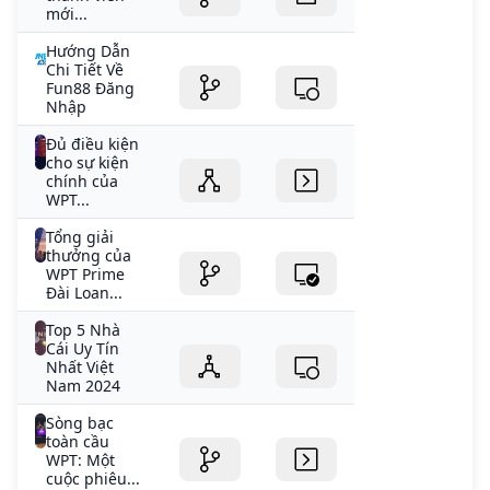
mới...
Hướng Dẫn
Chi Tiết Về
Fun88 Đăng
Nhập
Đủ điều kiện
cho sự kiện
chính của
WPT...
Tổng giải
thưởng của
WPT Prime
Đài Loan...
Top 5 Nhà
Cái Uy Tín
Nhất Việt
Nam 2024
Sòng bạc
toàn cầu
WPT: Một
cuộc phiêu...