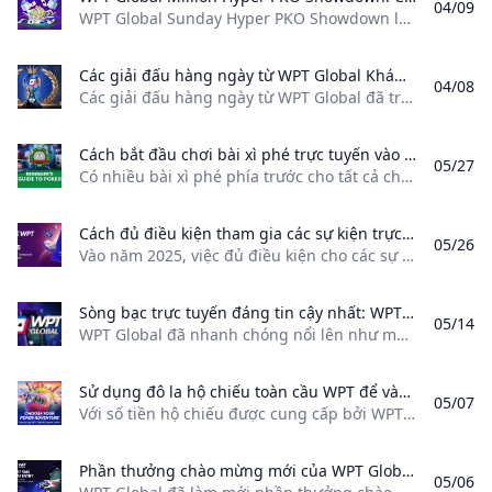
04/09
WPT Global Sunday Hyper PKO Showdown là sự kiện poker trực tuyến điện khí hóa cung cấp cho bạn sự hồi hộp lớn và các khoản thanh toán lớn. Với định dạng bất thường và phí vào cửa thấp, nó đã bắt đầu thu hút người chơi poker quốc tế. Người chơi có thể mong đợi điều gì từ Million Chủ nhật Hyper PKO Showdown? Million Sunday Hyper PKO Showdown là một giải đấu poker loại trực tiếp (PKO) tiến bộ, vì vậy mọi người tham gia đều bắt đầu với giá KO trên Noggin của họ.
Các giải đấu hàng ngày từ WPT Global Khám phá các giải đấu hàng ngày của WPT Global: Các sự kiện hàng ngày các giải thưởng được bảo đảm mua đa dạng và bảo mật mạnh mẽ trong môi trường du lịch poker thế giới đáng tin cậy.
04/08
Các giải đấu hàng ngày từ WPT Global đã trở thành một vật cố định cho người chơi đang tìm kiếm sự cạnh tranh chất lượng, ổn định trong lĩnh vực trực tuyến. Các trò chơi rủi ro cộng với tập trung vào các sự kiện gần hơn đáng kể đến hàng ngày, cho phép người chơi thường xuyên kiểm tra kỹ năng cửa hàng của họ để lấy tiền mặt và giải thưởng.
Cách bắt đầu chơi bài xì phé trực tuyến vào năm 2025: Hướng dẫn dành cho người mới bắt đầu Mới cho poker trực tuyến? Tìm hiểu cách bắt đầu chơi bài xì phé trực tuyến vào năm 2025 với hướng dẫn thân thiện với người mới bắt đầu của chúng tôi bao gồm các quy tắc cơ bản khuyến nghị nền tảng và tiền thưởng độc quyền từ WPT Global.
05/27
Có nhiều bài xì phé phía trước cho tất cả chúng ta trong tương lai gần. Nhiều người đã viết cáo phó của nó, tuyên bố sự bùng nổ đã ăn một đám cháy truyền hình đã kết thúc, nhưng đừng quên chúng tôi đã biến góc sau boom và một kỷ nguyên poker mới đã đến. Hãy để mắt ra. Nếu bạn chưa quen với poker hoặc chuyển từ các trò chơi trực tiếp, hướng dẫn này sẽ giúp bạn bắt đầu trong poker trực tuyến.
Cách đủ điều kiện tham gia các sự kiện trực tuyến của WPT vào năm 2025 Khám phá cách đủ điều kiện cho các sự kiện trực tuyến WPT trực tuyến vào năm 2025 thông qua các nền tảng như WPT Global và Clubwpt. Tìm hiểu về các giải đấu vệ tinh hộ chiếu WPT và nhiều hơn nữa.
05/26
Vào năm 2025, việc đủ điều kiện cho các sự kiện trực tiếp của World Poker Tour (WPT) đã trở nên dễ tiếp cận hơn bao giờ hết, nhờ các nền tảng trực tuyến cung cấp các giải đấu vệ tinh. Cho dù bạn là một chuyên gia dày dạn kinh nghiệm hay một người mới đến, đây là cách bạn có thể đảm bảo chỗ ngồi của mình tại các sự kiện WPT Live danh tiếng thông qua các vòng loại trực tuyến.
Sòng bạc trực tuyến đáng tin cậy nhất: WPT Global Khám phá lý do WPT Global được coi là sòng bạc trực tuyến đáng tin cậy nhất vào năm 2025 cung cấp bảo mật vô song chơi công bằng và trải nghiệm người dùng đặc biệt.
05/14
WPT Global đã nhanh chóng nổi lên như một nền tảng sòng bạc trực tuyến hàng đầu, nổi tiếng vì cam kết bảo mật, công bằng và sự hài lòng của người chơi. Dưới đây là những lý do chính tại sao WPT Global là sòng bạc trực tuyến đáng tin cậy nhất vào năm 2025: **Các biện pháp bảo mật mạnh mẽ:**WPT Global sử dụng mã hóa SSL nâng cao và tuân thủ các tiêu chuẩn quy định nghiêm ngặt để đảm bảo dữ liệu và giao dịch của người chơi được bảo mật.
Sử dụng đô la hộ chiếu toàn cầu WPT để vào các sự kiện cổ phần cao của Triton Tìm hiểu làm thế nào để sử dụng đô la hộ chiếu toàn cầu WPT để tham gia vào các sự kiện poker cổ phần cao của Triton.
05/07
Với số tiền hộ chiếu được cung cấp bởi WPT Global, người chơi hiện có một phương pháp mới thú vị để chuyển từ thế giới chơi trực tuyến sang các sự kiện trực tiếp cao. Chương trình khuyến mãi này cung cấp cho người chơi cơ hội để biến các chiến thắng trực tuyến của họ thành vé tham gia đáng thèm muốn cho một số lễ hội poker trực tiếp tuyệt vời nhất trên toàn cầu, trong số đó: loạt bài Poker Triton.
Phần thưởng chào mừng mới của WPT Global: lên tới $ 3580 phần thưởng Khám phá phần thưởng chào mừng nâng cao của WPT Global cung cấp cho người chơi mới lên tới 3580 đô la trong tổng giá trị bao gồm trận đấu tiền gửi 100% vé giải đấu và tiền sòng bạc.
05/06