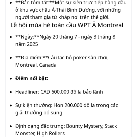
**Bản tóm tắt:**Một sự kiện trực tiếp hàng đầu
ở khu vực châu Á-Thái Bình Dương, với những
người tham gia từ khắp nơi trên thế giới.
Lễ hội mùa hè toàn cầu WPT Â Montreal
**Ngày:**Ngày 20 tháng 7 - ngày 3 tháng 8
năm 2025
**Địa điểm:**Câu lạc bộ poker sân chơi,
Montreal, Canada
Điểm nổi bật:
Headliner: CAD 600.000 đô la bảo lãnh
Sự kiện thưởng: Hơn 200.000 đô la trong các
giải thưởng bổ sung
Định dạng đặc trưng: Bounty Mystery, Stack
Monster, High Rollers