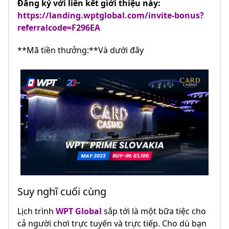
Đăng ký với liên kết giới thiệu này:
https://landing.wptglobal.com/invite-bonus?
referralcode=F296EA
**Mã tiền thưởng:**Và dưới đây
Suy nghĩ cuối cùng
Lịch trình
WPT Global
sắp tới là một bữa tiệc cho
cả người chơi trực tuyến và trực tiếp. Cho dù bạn