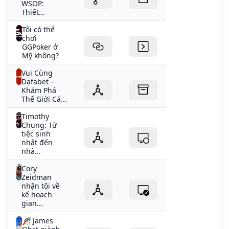
WSOP:
Thiết...
Tôi có thể
chơi
GGPoker ở
Mỹ không?
Vui Cùng
Dafabet –
Khám Phá
Thế Giới Cá...
Timothy
Chung: Từ
tiệc sinh
nhật đến
nhà...
Cory
Zeidman
nhận tội về
kế hoạch
gian...
🎢 James