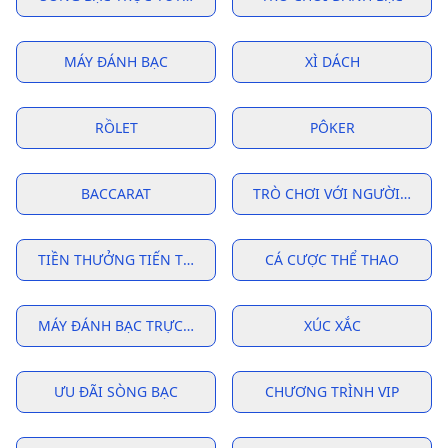
MÁY ĐÁNH BẠC
XÌ DÁCH
RỒLET
PÔKER
BACCARAT
TRÒ CHƠI VỚI NGƯỜI CHIA B
TIỀN THƯỞNG TIẾN TRIỂN
CÁ CƯỢC THỂ THAO
MÁY ĐÁNH BẠC TRỰC TUYẾN
XÚC XẮC
ƯU ĐÃI SÒNG BẠC
CHƯƠNG TRÌNH VIP