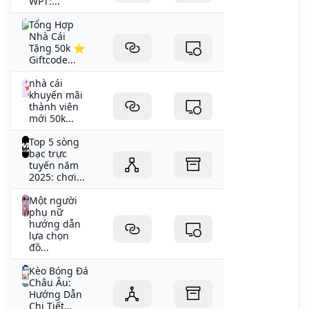
WPT:...
Tổng Hợp
Nhà Cái
Tặng 50k ⭐️
Giftcode...
nhà cái
khuyến mãi
thành viên
mới 50k...
Top 5 sòng
bạc trực
tuyến năm
2025: chơi...
Một người
phụ nữ
hướng dẫn
lựa chọn
đồ...
Kèo Bóng Đá
Châu Âu:
Hướng Dẫn
Chi Tiết...