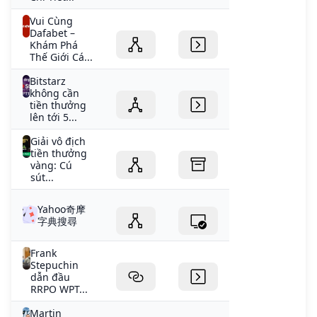
Vui Cùng
Dafabet –
Khám Phá
Thế Giới Cá...
Bitstarz
không cần
tiền thưởng
lên tới 5...
Giải vô địch
tiền thưởng
vàng: Cú
sút...
Yahoo奇摩
字典搜尋
Frank
Stepuchin
dẫn đầu
RRPO WPT...
Martin