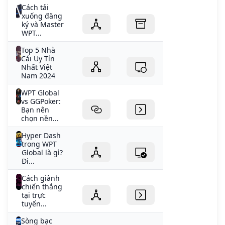
Cách tải
xuống đăng
ký và Master
WPT...
Top 5 Nhà
Cái Uy Tín
Nhất Việt
Nam 2024
WPT Global
vs GGPoker:
Bạn nên
chọn nền...
Hyper Dash
trong WPT
Global là gì?
Đi...
Cách giành
chiến thắng
tại trực
tuyến...
Sòng bạc