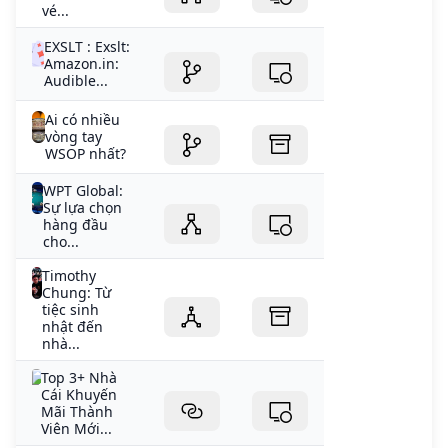
vé...
EXSLT : Exslt:
Amazon.in:
Audible...
Ai có nhiều
vòng tay
WSOP nhất?
WPT Global:
Sự lựa chọn
hàng đầu
cho...
Timothy
Chung: Từ
tiệc sinh
nhật đến
nhà...
Top 3+ Nhà
Cái Khuyến
Mãi Thành
Viên Mới...