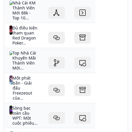
Nhà Cái KM
Thành Viên
Mới 88k -
Top 10...
Đủ điều kiện
tham quan
Red Dragon
Poker...
Top Nhà Cái
Khuyến Mãi
Thành Viên
Mới...
Một phát
bắn - Giải
đấu
Freezeout
của...
Sòng bạc
toàn cầu
WPT: Một
cuộc phiêu...