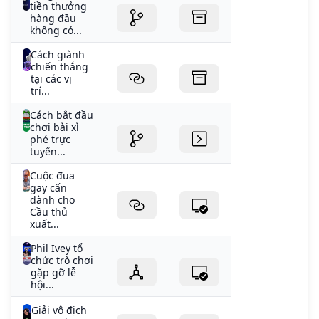
tiền thưởng
hàng đầu
không có...
Cách giành
chiến thắng
tại các vị
trí...
Cách bắt đầu
chơi bài xì
phé trực
tuyến...
Cuộc đua
gay cấn
dành cho
Cầu thủ
xuất...
Phil Ivey tổ
chức trò chơi
gặp gỡ lễ
hội...
Giải vô địch