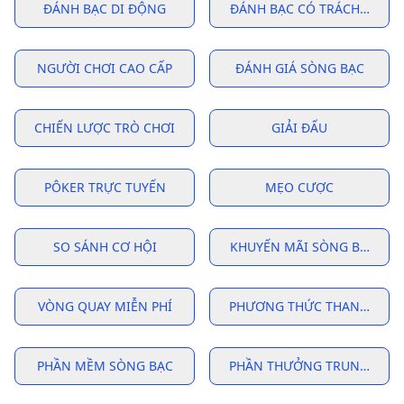
ĐÁNH BẠC DI ĐỘNG
ĐÁNH BẠC CÓ TRÁCH NHIỆ
NGƯỜI CHƠI CAO CẤP
ĐÁNH GIÁ SÒNG BẠC
CHIẾN LƯỢC TRÒ CHƠI
GIẢI ĐẤU
PÔKER TRỰC TUYẾN
MẸO CƯỢC
SO SÁNH CƠ HỘI
KHUYẾN MÃI SÒNG BẠC
VÒNG QUAY MIỄN PHÍ
PHƯƠNG THỨC THANH TOÁ
PHẦN MỀM SÒNG BẠC
PHẦN THƯỞNG TRUNG THÀ