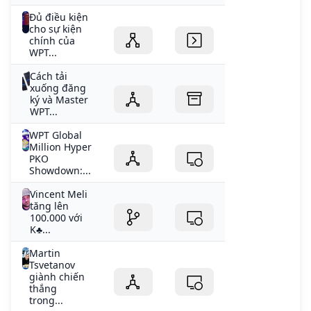
Đủ điều kiện
cho sự kiện
chính của
WPT...
Cách tải
xuống đăng
ký và Master
WPT...
WPT Global
Million Hyper
PKO
Showdown:...
Vincent Meli
tăng lên
100.000 với
K♣️...
Martin
Tsvetanov
giành chiến
thắng
trong...