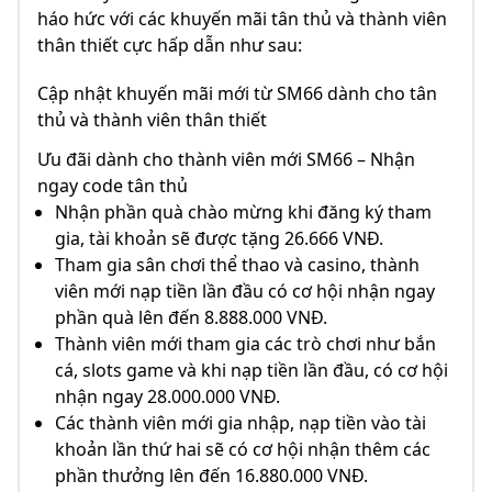
háo hức với các khuyến mãi tân thủ và thành viên
thân thiết cực hấp dẫn như sau:
Cập nhật khuyến mãi mới từ SM66 dành cho tân
thủ và thành viên thân thiết
Ưu đãi dành cho thành viên mới SM66 – Nhận
ngay code tân thủ
Nhận phần quà chào mừng khi đăng ký tham
gia, tài khoản sẽ được tặng 26.666 VNĐ.
Tham gia sân chơi thể thao và casino, thành
viên mới nạp tiền lần đầu có cơ hội nhận ngay
phần quà lên đến 8.888.000 VNĐ.
Thành viên mới tham gia các trò chơi như bắn
cá, slots game và khi nạp tiền lần đầu, có cơ hội
nhận ngay 28.000.000 VNĐ.
Các thành viên mới gia nhập, nạp tiền vào tài
khoản lần thứ hai sẽ có cơ hội nhận thêm các
phần thưởng lên đến 16.880.000 VNĐ.