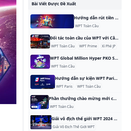
Bài Viết Được Đề Xuất
Hướng dẫn rút tiền toàn cầu của WPT: Tiền mặt được thực hiện đơn giản Này, poker bạn bè! Đối với những người đánh cược, những người đã cưỡi sóng toàn cầu WPT và tận hưởng một vài chiến thắng, bạn có thể sẽ tuyệt vọng để rút tiền. Thay vào đó, không cần phải lo lắng, hãy xem hướng dẫn từng bước của chúng tôi về việc rút tiền thắng từ Global WPT một lần và mãi mãi, mà không có bất kỳ biệt ngữ khó hiểu nào.
WPT Toàn Cầu
Rút Tiền
Tiền 
Đối tác toàn cầu của WPT với Câu lạc bộ bài Poker & Sòng bạc JP Poker ở Ireland Đối tác toàn cầu của WPT với Câu lạc bộ bài Poker & Sòng bạc JP Poker ở Ireland WPT Global vui mừng thông báo về sự hợp tác với một trong những địa điểm poker hàng đầu của Ireland, Câu lạc bộ bài Poker & Sòng bạc JP Poker ở Dublin. Hãy sẵn sàng cho sự kết hợp thú vị giữa các giải đấu poker trực tiếp và trực tuyến!
WPT Toàn Cầu
WPT Prime
Xì Phé JP
WPT Global Million Hyper PKO Showdown: Chi tiết & Hướng dẫn sự kiện WPT Global Sunday Hyper PKO Showdown là sự kiện poker trực tuyến điện khí hóa cung cấp cho bạn sự hồi hộp lớn và các khoản thanh toán lớn. Với định dạng bất thường và phí vào cửa thấp, nó đã bắt đầu thu hút người chơi poker quốc tế. Người chơi có thể mong đợi điều gì từ Million Chủ nhật Hyper PKO Showdown? Million Sunday Hyper PKO Showdown là một giải đấu poker loại trực tiếp (PKO) tiến bộ, vì vậy mọi người tham gia đều bắt đầu với giá KO trên Noggin của họ.
WPT Toàn Cầu
Hàng Triệu Chủ Nhật Hyper P
Hướng dẫn sự kiện WPT Paris 2024 Sự kiện WPT Paris 2024 được cung cấp hướng dẫn toàn diện, bao gồm lịch trình sự kiện chi tiết, phí mua vào, cơ c
WPT Paris
WPT Toàn Cầu
Phần thưởng chào mừng mới của WPT Global: lên tới $ 3580 phần thưởng WPT Global đã làm mới phần thưởng chào mừng của mình, cho người chơi mới cơ hội lấy lên tới $ 3,580 trong tổng giá trị. Ưu đãi hoàn chỉnh này kết hợp phần thưởng tiền gửi 100% với tiền thưởng thêm như vé giải đấu và tiền sòng bạc, dẫn đến gói hoàn hảo cho người chơi poker hoặc sòng bạc. Chào mừng sự cố tiền thưởng **Trận đấu tiền gửi 100%:**Nhận lại tới 3.
WPT Toàn Cầu
Tiền Thưởng Chào Mừng
Tiền
Giải vô địch thế giới WPT 2024 khai mạc tại Wynn Las Vegas: Điều gì sẽ xảy ra Lễ hội vô địch thế giới World Poker Tour (WPT) đã quay trở lại Wynn Las Vegas cho một mùa giải 2024 đầy hành động. Bắt đầu từ ngày 3 tháng 12, lễ hội có một lịch trình giải đấu phong phú, bao gồm Giải vô địch WPT Prime trị giá 1.100 đô la rất được mong đợi và Giải vô địch thế giới WPT trị giá 10.400 đô la.
Giải Vô Địch Thế Giới WPT
Bài Poker Wynn Las 