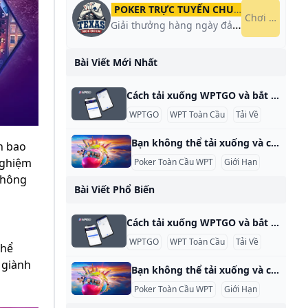
POKER TRỰC TUYẾN CHUYÊN NGHIỆP, GIÀNH GIẢI THƯỞNG HẤP DẪN
Chơi ngay
Giải thưởng hàng ngày đảm bảo 10,000 USD
Bài Viết Mới Nhất
Cách tải xuống WPTGO và bắt đầu Cách tải xuống WPTGO và bắt đầu với Poker trực tuyến Bắt đầu với WPTGO, nền tảng poker trực tuyến được liên kết với World Poker Tour, thật đơn giản và nhanh chóng. Hãy làm theo các bước đơn giản sau để tải xuống phần mềm và thiết lập tài khoản của bạn. Bước 1: Tải ứng dụng WPTGO Để bắt đầu, hãy nhấp vào nút Tải xuống ngay trên trang web WPTGO.
WPTGO
WPT Toàn Cầu
Tải Về
Bạn không thể tải xuống và chơi WPT Poker Global ở các quốc gia và khu vực bên dưới Người chơi ở hơn 100 quốc gia có thể truy cập WPT Global Poker, nhưng có những hạn chế cụ thể dựa trên quy định của địa phương. Tại sao bạn không thể tải xuống và chơi WPT Poker Global ở các quốc gia và khu vực bên dưới Các quốc gia có thể truy cập WPT Global Người chơi có thể đăng ký và tải xuống WPT Global từ các khu vực sau:
n bao
nghiệm
Poker Toàn Cầu WPT
Giới Hạn
thông
Bài Viết Phổ Biến
Cách tải xuống WPTGO và bắt đầu Cách tải xuống WPTGO và bắt đầu với Poker trực tuyến Bắt đầu với WPTGO, nền tảng poker trực tuyến được liên kết với World Poker Tour, thật đơn giản và nhanh chóng. Hãy làm theo các bước đơn giản sau để tải xuống phần mềm và thiết lập tài khoản của bạn. Bước 1: Tải ứng dụng WPTGO Để bắt đầu, hãy nhấp vào nút Tải xuống ngay trên trang web WPTGO.
WPTGO
WPT Toàn Cầu
Tải Về
thể
 giành
Bạn không thể tải xuống và chơi WPT Poker Global ở các quốc gia và khu vực bên dưới Người chơi ở hơn 100 quốc gia có thể truy cập WPT Global Poker, nhưng có những hạn chế cụ thể dựa trên quy định của địa phương. Tại sao bạn không thể tải xuống và chơi WPT Poker Global ở các quốc gia và khu vực bên dưới Các quốc gia có thể truy cập WPT Global Người chơi có thể đăng ký và tải xuống WPT Global từ các khu vực sau:
Poker Toàn Cầu WPT
Giới Hạn