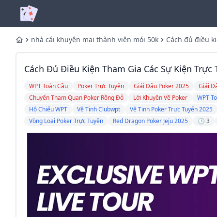
nhà cái khuyên mäi thành viên mói 50k
Cách đủ điều k
Home
Cách Đủ Điều Kiện Tham Gia Các Sự Kiện Trự
WPT Toàn Cầu
Poker Trực Tuyến
Giải Đấu Poker 2025
Giải Đ
Chuyến Tham Quan Poker Rồng Đỏ
Lời Khuyên Về Poker
WPT To
Hộ Chiếu WPT
Vệ Tinh Clubwpt
Vệ Tinh Poker Trực Tuyến 2025
Vòng Loại Poker Trực Tuyến
Red Dragon Poker Jeju 2025
🕒 3