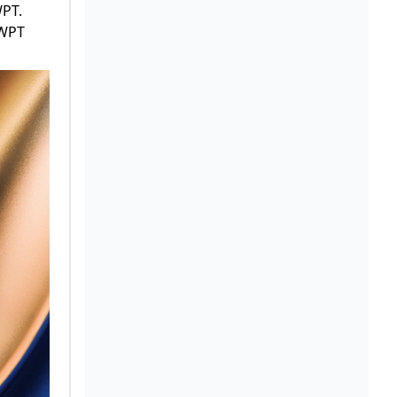
WPT.
 WPT