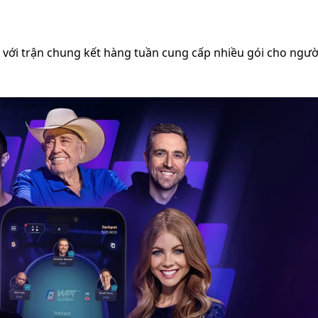
 với trận chung kết hàng tuần cung cấp nhiều gói cho ngườ