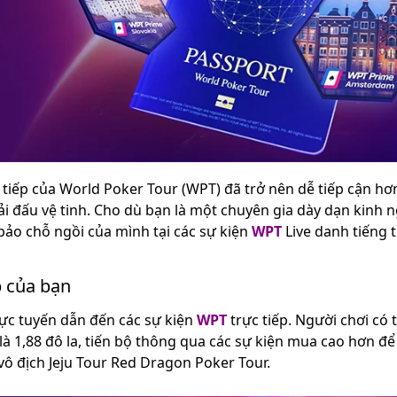
c tiếp của World Poker Tour (WPT) đã trở nên dễ tiếp cận hơ
iải đấu vệ tinh. Cho dù bạn là một chuyên gia dày dạn kinh 
bảo chỗ ngồi của mình tại các sự kiện
WPT
Live danh tiếng 
p của bạn
rực tuyến dẫn đến các sự kiện
WPT
trực tiếp. Người chơi có 
là 1,88 đô la, tiến bộ thông qua các sự kiện mua cao hơn để
 vô địch Jeju Tour Red Dragon Poker Tour.