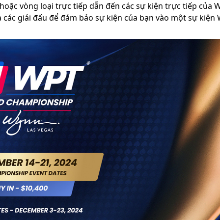
oặc vòng loại trực tiếp dẫn đến các sự kiện trực tiếp của 
 các giải đấu để đảm bảo sự kiện của bạn vào một sự kiện