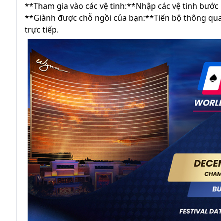
**Tham gia vào các vệ tinh:**Nhập các vệ tinh bước h
**Giành được chỗ ngồi của bạn:**Tiến bộ thông qua
trực tiếp.