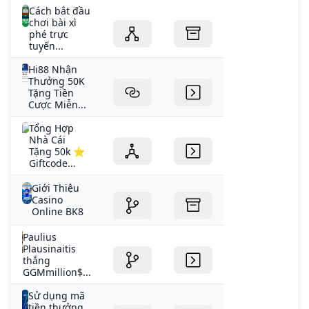
Cách bắt đầu
chơi bài xì
phé trực
tuyến...
Hi88 Nhận
Thưởng 50K
Tặng Tiền
Cược Miễn...
Tổng Hợp
Nhà Cái
Tặng 50k ⭐️
Giftcode...
Giới Thiệu
Casino
Online BK8
Paulius
Plausinaitis
thắng
GGMmillion$...
Sử dụng mã
tiền thưởng