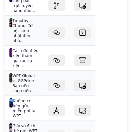
sòng bạc
trực tuyến
hàng đầu...
Timothy
Chung: Từ
tiệc sinh
nhật đến
nhà...
Cách đủ điều
kiện tham
gia các sự
kiện...
WPT Global
vs GGPoker:
Bạn nên
chọn nền...
Không có
tiền gửi
miễn phí tại
WPT...
Giải vô địch
thế giới WPT