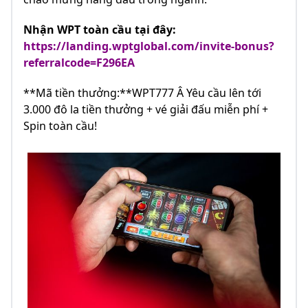
Nhận WPT toàn cầu tại đây:
https://landing.wptglobal.com/invite-bonus?
referralcode=F296EA
**Mã tiền thưởng:**WPT777 Â Yêu cầu lên tới
3.000 đô la tiền thưởng + vé giải đấu miễn phí +
Spin toàn cầu!