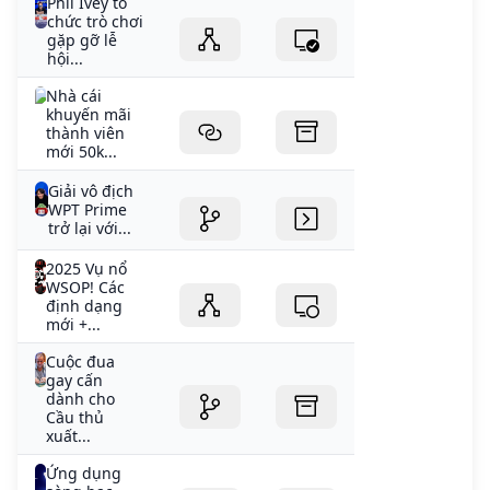
Phil Ivey tổ
chức trò chơi
gặp gỡ lễ
hội...
Nhà cái
khuyến mãi
thành viên
mới 50k...
Giải vô địch
WPT Prime
trở lại với...
2025 Vụ nổ
WSOP! Các
định dạng
mới +...
Cuộc đua
gay cấn
dành cho
Cầu thủ
xuất...
Ứng dụng