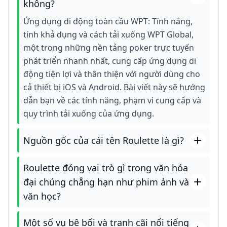
không?
Ứng dụng di động toàn cầu WPT: Tính năng,
tính khả dụng và cách tải xuống WPT Global,
một trong những nền tảng poker trực tuyến
phát triển nhanh nhất, cung cấp ứng dụng di
động tiện lợi và thân thiện với người dùng cho
cả thiết bị iOS và Android. Bài viết này sẽ hướng
dẫn bạn về các tính năng, phạm vi cung cấp và
quy trình tải xuống của ứng dụng.
Nguồn gốc của cái tên Roulette là gì?
Roulette đóng vai trò gì trong văn hóa
đại chúng chẳng hạn như phim ảnh và
văn học?
Một số vụ bê bối và tranh cãi nổi tiếng