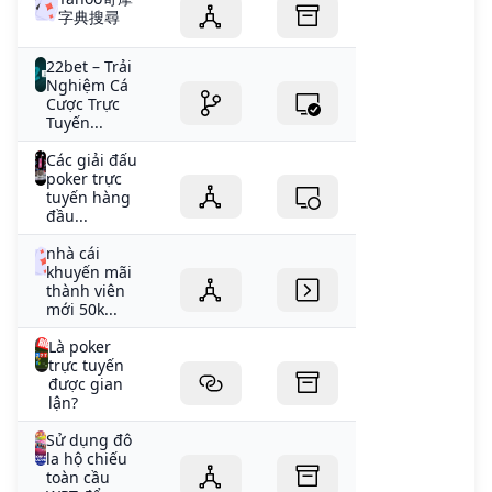
字典搜尋
22bet – Trải
Nghiệm Cá
Cược Trực
Tuyến...
Các giải đấu
poker trực
tuyến hàng
đầu...
nhà cái
khuyến mãi
thành viên
mới 50k...
Là poker
trực tuyến
được gian
lận?
Sử dụng đô
la hộ chiếu
toàn cầu