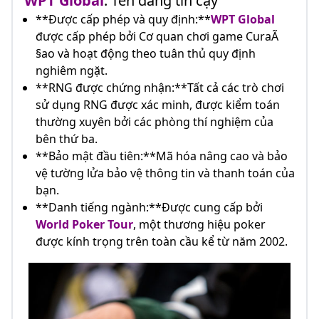
WPT Global
: Tên đáng tin cậy
**Được cấp phép và quy định:**
WPT Global
được cấp phép bởi Cơ quan chơi game CuraÃ
§ao và hoạt động theo tuân thủ quy định
nghiêm ngặt.
**RNG được chứng nhận:**Tất cả các trò chơi
sử dụng RNG được xác minh, được kiểm toán
thường xuyên bởi các phòng thí nghiệm của
bên thứ ba.
**Bảo mật đầu tiên:**Mã hóa nâng cao và bảo
vệ tường lửa bảo vệ thông tin và thanh toán của
bạn.
**Danh tiếng ngành:**Được cung cấp bởi
World Poker Tour
, một thương hiệu poker
được kính trọng trên toàn cầu kể từ năm 2002.