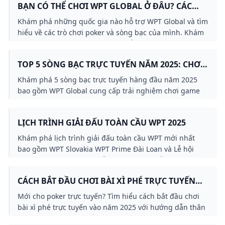
BẠN CÓ THỂ CHƠI WPT GLOBAL Ở ĐÂU? CÁC
QUỐC GIA ĐƯỢC HỖ TRỢ & NỔI BẬT NỀN TẢNG
Khám phá những quốc gia nào hỗ trợ WPT Global và tìm
hiểu về các trò chơi poker và sòng bạc của mình. Khám
phá lý do tại sao nó là một tên tuổi hàng đầu trong trò
chơi trực tuyến với di sản 20 năm.
TOP 5 SÒNG BẠC TRỰC TUYẾN NĂM 2025: CHƠI
Ở ĐÂU VÀ GIÀNH CHIẾN THẮNG LỚN
Khám phá 5 sòng bạc trực tuyến hàng đầu năm 2025
bao gồm WPT Global cung cấp trải nghiệm chơi game
đặc biệt tiền thưởng hào phóng và nền tảng an toàn
cho người chơi trên toàn thế giới.
LỊCH TRÌNH GIẢI ĐẤU TOÀN CẦU WPT 2025
Khám phá lịch trình giải đấu toàn cầu WPT mới nhất
bao gồm WPT Slovakia WPT Prime Đài Loan và Lễ hội
Mùa hè Montreal. Tìm hiểu làm thế nào để đủ điều kiện
thông qua các vệ tinh trực tuyến.
CÁCH BẮT ĐẦU CHƠI BÀI XÌ PHÉ TRỰC TUYẾN
VÀO NĂM 2025: HƯỚNG DẪN DÀNH CHO
Mới cho poker trực tuyến? Tìm hiểu cách bắt đầu chơi
NGƯỜI MỚI BẮT ĐẦU
bài xì phé trực tuyến vào năm 2025 với hướng dẫn thân
thiện với người mới bắt đầu của chúng tôi bao gồm các