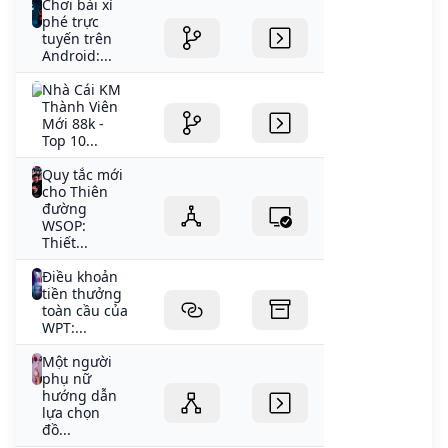
Chơi bài xì
phé trực
tuyến trên
Android:...
Nhà Cái KM
Thành Viên
Mới 88k -
Top 10...
Quy tắc mới
cho Thiên
đường
WSOP:
Thiết...
Điều khoản
tiền thưởng
toàn cầu của
WPT:...
Một người
phụ nữ
hướng dẫn
lựa chọn
đồ...