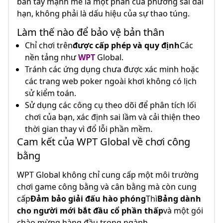
bàn tay mạnh mẽ là một phần của phương sai dài
hạn, không phải là dấu hiệu của sự thao túng.
Làm thế nào để bảo vệ bản thân
Chỉ chơi trên
được cấp phép và quy định
Các
nền tảng như
WPT
Global.
Tránh các ứng dụng chưa được xác minh hoặc
các trang web poker ngoài khơi không có lịch
sử kiểm toán.
Sử dụng các công cụ theo dõi để phân tích lối
chơi của bạn, xác định sai lầm và cải thiện theo
thời gian thay vì đổ lỗi phần mềm.
Cam kết của WPT Global về chơi công
bằng
WPT Global không chỉ cung cấp một môi trường
chơi game công bằng và cân bằng mà còn cung
cấp
Đảm bảo giải đấu hào phóng
Thì
Bảng dành
cho người mới bắt đầu cổ phần thấp
và một gói
chào mừng hàng đầu trong ngành.