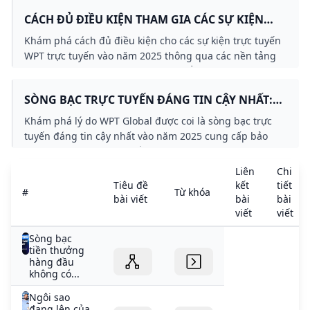
quy tắc cơ bản khuyến nghị nền tảng và tiền thưởng
CÁCH ĐỦ ĐIỀU KIỆN THAM GIA CÁC SỰ KIỆN
độc quyền từ WPT Global.
TRỰC TUYẾN CỦA WPT VÀO NĂM 2025
Khám phá cách đủ điều kiện cho các sự kiện trực tuyến
WPT trực tuyến vào năm 2025 thông qua các nền tảng
như WPT Global và Clubwpt. Tìm hiểu về các giải đấu vệ
tinh hộ chiếu WPT và nhiều hơn nữa.
SÒNG BẠC TRỰC TUYẾN ĐÁNG TIN CẬY NHẤT:
WPT GLOBAL
Khám phá lý do WPT Global được coi là sòng bạc trực
tuyến đáng tin cậy nhất vào năm 2025 cung cấp bảo
mật vô song chơi công bằng và trải nghiệm người dùng
đặc biệt.
Liên
Chi
Tiêu đề
kết
tiết
#
Từ khóa
bài viết
bài
bài
viết
viết
Sòng bạc
tiền thưởng
hàng đầu
không có...
Ngôi sao
đang lên của