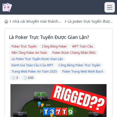
Ope
nhà cái khuyên mäi thành
Là poker trực tuyến được
Home
viên mói 50k
gian lận?
Là Poker Trực Tuyến Được Gian Lận?
Poker Trực Tuyến
Công Bằng Poker
WPT Toàn Cầu
Nền Tảng Poker An Toàn
Poker Được Chứng Nhận RNG
Là Poker Trực Tuyến Được Gian Lận
Đánh Giá Toàn Cầu Của WPT
Công Bằng Poker Trực Tuyến
Trang Web Poker An Toàn 2025
Poker Trang Web Minh Bạch
🕒 3
🗒️ 630