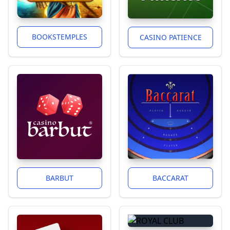
BOOKSTEMPLES
CASINO PATIENCE
BARBUT
BACCARAT