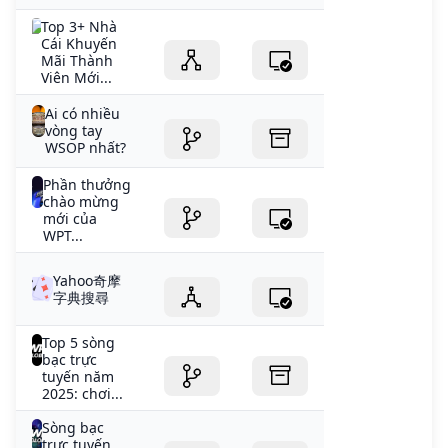
Top 3+ Nhà
Cái Khuyến
Mãi Thành
Viên Mới...
Ai có nhiều
vòng tay
WSOP nhất?
Phần thưởng
chào mừng
mới của
WPT...
Yahoo奇摩
字典搜尋
Top 5 sòng
bạc trực
tuyến năm
2025: chơi...
Sòng bạc
trực tuyến