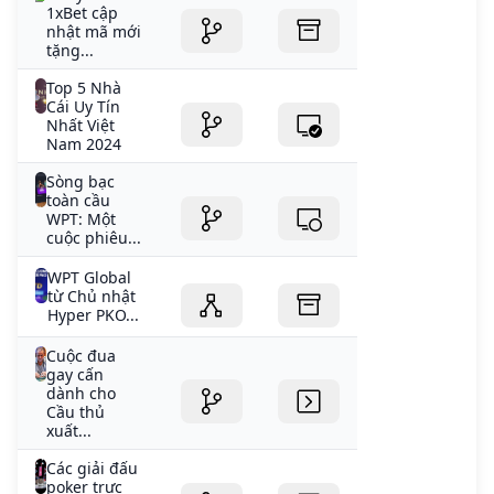
1xBet cập
nhật mã mới
tặng...
Top 5 Nhà
Cái Uy Tín
Nhất Việt
Nam 2024
Sòng bạc
toàn cầu
WPT: Một
cuộc phiêu...
WPT Global
từ Chủ nhật
Hyper PKO...
Cuộc đua
gay cấn
dành cho
Cầu thủ
xuất...
Các giải đấu
poker trực