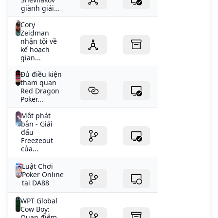
giành giải...
Cory
Zeidman
nhận tội về
kế hoạch
gian...
Đủ điều kiện
tham quan
Red Dragon
Poker...
Một phát
bắn - Giải
đấu
Freezeout
của...
Luật Chơi
Poker Online
tại DA88
WPT Global
Cow Boy:
Quan điểm