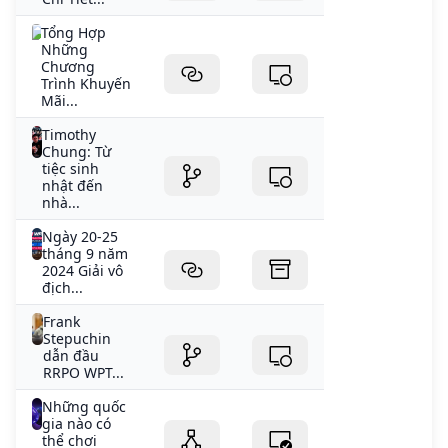
Tổng Hợp
Những
Chương
Trình Khuyến
Mãi...
Timothy
Chung: Từ
tiệc sinh
nhật đến
nhà...
Ngày 20-25
tháng 9 năm
2024 Giải vô
địch...
Frank
Stepuchin
dẫn đầu
RRPO WPT...
Những quốc
gia nào có
thể chơi