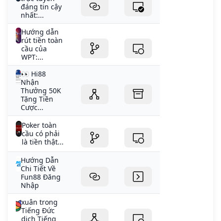
đáng tin cậy
nhất:...
Hướng dẫn
rút tiền toàn
cầu của
WPT:...
👀 Hi88
Nhận
Thưởng 50K
Tặng Tiền
Cược...
Poker toàn
cầu có phải
là tiền thật...
Hướng Dẫn
Chi Tiết Về
Fun88 Đăng
Nhập
xuân trong
Tiếng Đức
dịch Tiếng