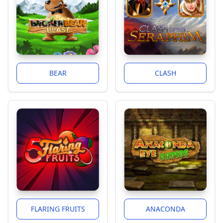
BEAR
CLASH
FLARING FRUITS
ANACONDA