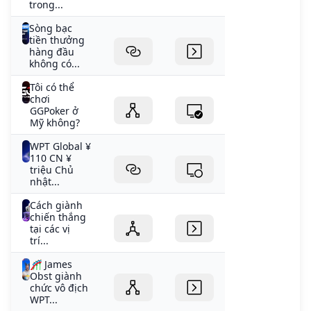
trong...
Sòng bạc
tiền thưởng
hàng đầu
không có...
Tôi có thể
chơi
GGPoker ở
Mỹ không?
WPT Global ¥
110 CN ¥
triệu Chủ
nhật...
Cách giành
chiến thắng
tại các vị
trí...
🎢 James
Obst giành
chức vô địch
WPT...