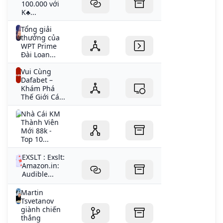
100.000 với
K♣️...
Tổng giải
thưởng của
WPT Prime
Đài Loan...
Vui Cùng
Dafabet –
Khám Phá
Thế Giới Cá...
Nhà Cái KM
Thành Viên
Mới 88k -
Top 10...
EXSLT : Exslt:
Amazon.in:
Audible...
Martin
Tsvetanov
giành chiến
thắng