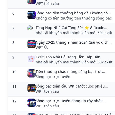
WPT toàn cầu
Sòng bạc tiền thưởng hàng đầu không có...
6
Không có tiền thưởng tiền thưởng sòng bạc
Tổng Hợp Nhà Cái Tặng 50k ⭐️ Giftcode...
7
nhà cái khuyến mãi thành viên mới 50k exslt
Ngày 20-25 tháng 9 năm 2024 Giải vô địch...
8
WPT Úc
Exslt: Top Nhà Cái Tặng Tiền Hấp Dẫn
9
nhà cái khuyến mãi thành viên mới 50k exslt
Tiền thưởng chào mừng sòng bạc trực...
10
Sòng bạc trực tuyến
Sòng bạc toàn cầu WPT: Một cuộc phiêu...
11
WPT toàn cầu
Sòng bạc trực tuyến đáng tin cậy nhất:...
12
WPT toàn cầu