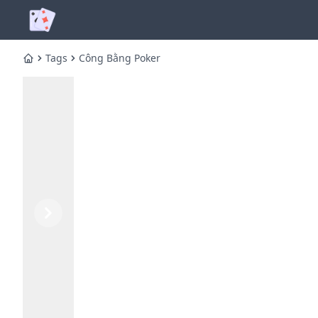
Tags
Công Bằng Poker
Home
Previous
Next