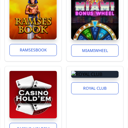
RAMSESBOOK
MIAMIWHEEL
ROYAL CLUB