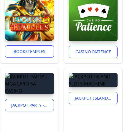
BOOKSTEMPLES
CASINO PATIENCE
JACKPOT ISLAND - SLOTS MACHINE
JACKPOT PARTY - MGA LARO SA CASINO