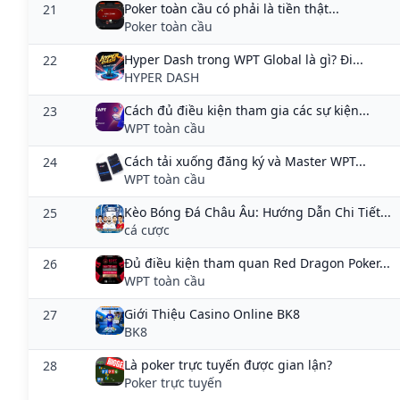
Poker toàn cầu có phải là tiền thật...
21
Poker toàn cầu
Hyper Dash trong WPT Global là gì? Đi...
22
HYPER DASH
Cách đủ điều kiện tham gia các sự kiện...
23
WPT toàn cầu
Cách tải xuống đăng ký và Master WPT...
24
WPT toàn cầu
Kèo Bóng Đá Châu Âu: Hướng Dẫn Chi Tiết...
25
cá cược
Đủ điều kiện tham quan Red Dragon Poker...
26
WPT toàn cầu
Giới Thiệu Casino Online BK8
27
BK8
Là poker trực tuyến được gian lận?
28
Poker trực tuyến