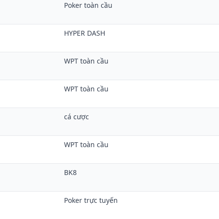
Poker toàn cầu
HYPER DASH
WPT toàn cầu
WPT toàn cầu
cá cược
WPT toàn cầu
BK8
Poker trực tuyến