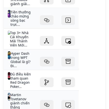
giành giải...
Tiền thưởng
chào mừng
sòng bạc
trực...
Top 3+ Nhà
Cái Khuyến
Mãi Thành
Viên Mới...
Hyper Dash
trong WPT
Global là gì?
Đi...
Đủ điều kiện
tham quan
Red Dragon
Poker...
Martin
Tsvetanov
giành chiến
thắng