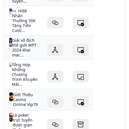
tuyến...
👀 Hi88
Nhận
Thưởng 50K
Tặng Tiền
Cược...
Giải vô địch
thế giới WPT
2024 khai
mạc...
Tổng Hợp
Những
Chương
Trình Khuyến
Mãi...
Giới Thiệu
Casino
Online Vip79
Là poker
trực tuyến
được gian