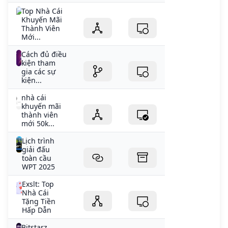
Top Nhà Cái
Khuyến Mãi
Thành Viên
Mới...
Cách đủ điều
kiện tham
gia các sự
kiện...
nhà cái
khuyến mãi
thành viên
mới 50k...
Lịch trình
giải đấu
toàn cầu
WPT 2025
Exslt: Top
Nhà Cái
Tặng Tiền
Hấp Dẫn
Bitstarz