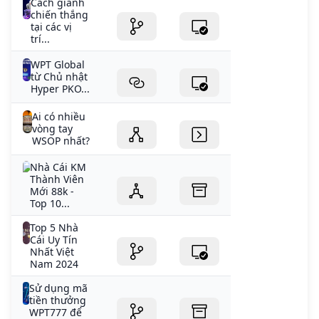
Cách giành
chiến thắng
tại các vị
trí...
WPT Global
từ Chủ nhật
Hyper PKO...
Ai có nhiều
vòng tay
WSOP nhất?
Nhà Cái KM
Thành Viên
Mới 88k -
Top 10...
Top 5 Nhà
Cái Uy Tín
Nhất Việt
Nam 2024
Sử dụng mã
tiền thưởng
WPT777 để