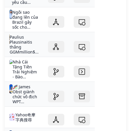
yêu cầu...
Ngôi sao
đang lên của
Brazil gây
sốc cho...
Paulius
Plausinaitis
thắng
GGMmillion$...
Nhà Cái
Tặng Tiền
Trải Nghiệm
- Bào...
🎢 James
Obst giành
chức vô địch
WPT...
Yahoo奇摩
字典搜尋