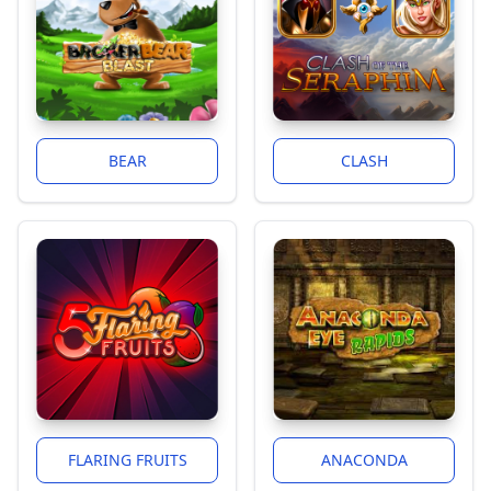
BEAR
CLASH
FLARING FRUITS
ANACONDA