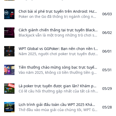
Chơi bài xì phé trực tuyến trên Android: Hướng dẫn năm 2025 Bạn muốn chơi bài xì phé trực tuyến trên điện thoại hoặc máy tính bảng Android của bạn? Dưới đây là hướng dẫn năm 2025 cho các ứng dụng tính năng tốt nhất và cách WPT Global giúp poker di động dễ dàng và an toàn.
06/03
Poker on the Go đã thống trị ngành công nghiệp chơi game trực tuyến, và chưa bao giờ có nhiều người chơi thưởng thức poker trực tuyến trên thiết bị Android vào năm 2025. Miễn là bạn có điện thoại thông minh và một ứng dụng an toàn, bạn có thể chơi các trò chơi poker tiền thực từ bất cứ nơi nào-đó là một chiếc CAFÃ © hoặc giường của riêng bạn.
Cách giành chiến thắng tại trực tuyến Blackjack: Chiến lược cho năm 2025 Khám phá cách giành chiến thắng tại Blackjack trực tuyến vào năm 2025 với các chiến lược thiết yếu mẹo và một nền tảng đáng tin cậy. Tìm hiểu lý do tại sao WPT Global là lựa chọn hàng đầu cho Blackjack tiền thật.
06/02
Blackjack vẫn là một trong những trò chơi sòng bạc trực tuyến được ưa chuộng nhất năm 2025. Nó có lợi thế nhà thấp, và, với sự pha trộn giữa kỹ năng và may mắn, nó mang đến cho người chơi cơ hội đánh bại các đại lý với các quyết định tốt. Nhưng làm thế nào bạn có thể nghiêng tỷ lệ cược có lợi cho bạn? Bài viết này sẽ hướng dẫn bạn qua những gì bạn cần biết để giành chiến thắng, bao gồm lý do tại sao điều quan trọng là chơi tại một trang web có uy tín, chẳng hạn như WPT Global.
WPT Global vs GGPoker: Bạn nên chọn nền tảng poker nào vào năm 2025? So sánh WPT Global và GGPoker vào năm 2025: Khám phá sự khác biệt về tiền thưởng phần mềm dịch vụ giải đấu và nhiều hơn nữa để quyết định trang web poker nào là tốt nhất cho bạn.
06/01
Năm 2025, người chơi poker trực tuyến được tha hồ lựa chọn. Trong số những cái tên được nói đến nhiều nhất trong trò chơi làWPT toàn cầuVàGGPOKERHai nền tảng cung cấp trải nghiệm poker trực tuyến đẳng cấp thế giới. Nhưng cái nào phù hợp với bạn? Sự cố này so sánh các tính năng cốt lõi của họ, trải nghiệm người chơi và giá trị, giúp bạn đưa ra quyết định sáng suốt nhất.
Tiền thưởng chào mừng sòng bạc trực tuyến không có tiền gửi 2025 Khám phá phần thưởng chào mừng sòng bạc trực tuyến hàng đầu mà không cần đặt cọc vào năm 2025. Khám phá các ưu đãi mới nhất của WPT Global và bắt đầu chơi ngay hôm nay.
05/31
Vào năm 2025, không có tiền thưởng tiền gửi vẫn là một trong những phương pháp tốt nhất mà sòng bạc trực tuyến sử dụng để thu hút người chơi mới. Đây là những ưu đãi không có rủi ro mà nhiều người chơi có thể tận dụng lợi thế hoàn hảo cho những người muốn học các sợi dây và không muốn tự mất tiền. Không có tiền thưởng chào mừng tiền gửi là gì?
Là poker trực tuyến được gian lận? Khám phá sự thật đằng sau câu hỏi: Poker trực tuyến có bị gian lận không? Tìm hiểu cách WPT toàn cầu đảm bảo sự công bằng an toàn và minh bạch vào năm 2025.
05/29
Có lẽ câu hỏi thường gặp nhất của tất cả những người chơi mới để chơi bài xì phé trực tuyến là:Â là poker trực tuyến được gian lận? ÂKhi có tiền thật bị đe dọa, việc tự hỏi liệu các trò chơi có công bằng không. Câu trả lời ngắn gọn?Các trang web poker trực tuyến hợp pháp không được gian lận. Nhưng bạn phải chọn đúng trang web.
Lịch trình giải đấu toàn cầu WPT 2025 Khám phá lịch trình giải đấu toàn cầu WPT mới nhất bao gồm WPT Slovakia WPT Prime Đài Loan và Lễ hội Mùa hè Montreal. Tìm hiểu làm thế nào để đủ điều kiện thông qua các vệ tinh trực tuyến.
05/28
Thở đầu vào mùa giải của chúng tôi, WPT Global đã công bố một lịch mạnh mẽ về các sự kiện trực tiếp và trực tuyến diễn ra từ cuối tháng 5 đến tháng 8 năm 2025. Cho dù bạn có phải là một chuyên gia toàn thời gian hay một chiến binh cuối tuần bình thường có rất nhiều cơ hội để chơi cho các chiến lợi phẩm lớn và thậm chí còn lớn hơn theo lịch trình này.