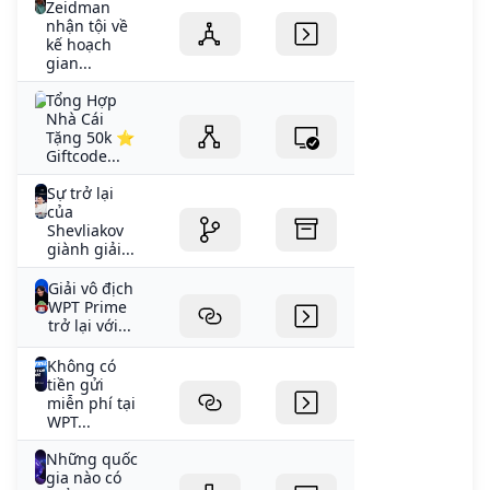
Zeidman
nhận tội về
kế hoạch
gian...
Tổng Hợp
Nhà Cái
Tặng 50k ⭐️
Giftcode...
Sự trở lại
của
Shevliakov
giành giải...
Giải vô địch
WPT Prime
trở lại với...
Không có
tiền gửi
miễn phí tại
WPT...
Những quốc
gia nào có