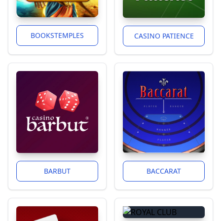
BOOKSTEMPLES
CASINO PATIENCE
BARBUT
BACCARAT