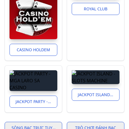
ROYAL CLUB
CASINO HOLDEM
JACKPOT ISLAND - SLOTS MACHINE
JACKPOT PARTY - MGA LARO SA CASINO
SÒNG BẠC TRỰC TUYẾN
TRÒ CHƠI ĐÁNH BẠC