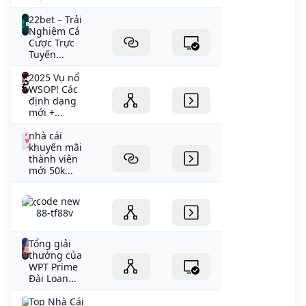
22bet – Trải
Nghiệm Cá
Cược Trực
Tuyến...
2025 Vụ nổ
WSOP! Các
định dạng
mới +...
nhà cái
khuyến mãi
thành viên
mới 50k...
code new
88-tf88v
Tổng giải
thưởng của
WPT Prime
Đài Loan...
Top Nhà Cái