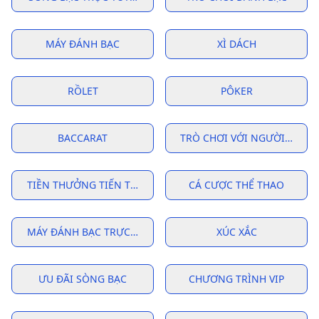
MÁY ĐÁNH BẠC
XÌ DÁCH
RỒLET
PÔKER
BACCARAT
TRÒ CHƠI VỚI NGƯỜI CHIA B
TIỀN THƯỞNG TIẾN TRIỂN
CÁ CƯỢC THỂ THAO
MÁY ĐÁNH BẠC TRỰC TUYẾN
XÚC XẮC
ƯU ĐÃI SÒNG BẠC
CHƯƠNG TRÌNH VIP