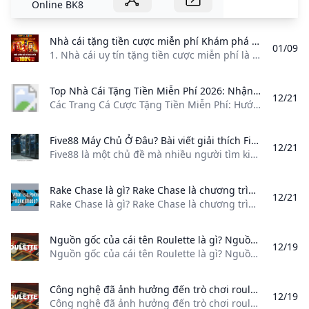
Online BK8
Nhà cái tặng tiền cược miễn phí Khám phá nhà cái tặng tiền cược miễn phí với thông tin dễ hiểu rõ điều kiện và cách nhận ưu đãi an toàn cho người mới.
01/09
1. Nhà cái uy tín tặng tiền cược miễn phí là gì? Nhà cái uy tín tặng tiền cược miễn phí là chương trình khuyến mãi cho người chơi mới hoặc người chơi thân thiết, giúp họ nhận tiền thưởng hoặc freebet để thử dịch vụ mà chưa cần bỏ nhiều vốn. Ví dụ, có nơi tặng 50.000 đồng đến 100.000 đồng, có nơi quảng bá gói thưởng lớn hơn cho tài khoản đăng ký mới, nhưng số tiền nhận được luôn đi kèm điều kiện riêng.
Top Nhà Cái Tặng Tiền Miễn Phí 2026: Nhận Ngay 588K! Tổng hợp nhà cái tặng tiền miễn phí khi đăng ký 2026: ONBET KUWin KKWin... Hướng dẫn nhận 50k-588k chơi xổ số casino không rủi ro. Top ưu đãi hot nhất!
12/21
Các Trang Cá Cược Tặng Tiền Miễn Phí: Hướng Dẫn Dễ Hiểu Cho Người Mới 2026 Bạn đang tìm cách chơi cá cược mà không mất tiền? Nhiều nhà cái uy tín hiện tặng tiền miễn phí ngay khi đăng ký, từ 50k đến 388k. Ví dụ, ONBET cho thưởng miễn phí ngay lập tức, KUWin tặng 100k, giúp bạn thử cá độ bóng đá hay casino mà không rủi ro.
Five88 Máy Chủ Ở Đâu? Bài viết giải thích Five88 máy chủ ở đâu vì sao thông tin thường không rõ ràng cùng các dấu hiệu nhận biết và lưu ý an toàn cho người đọc.
12/21
Five88 là một chủ đề mà nhiều người tìm kiếm khi muốn biết máy chủ của nền tảng này đặt ở đâu, nhưng thông tin công khai thường khá mờ vì các trang dạng này hiếm khi nói rõ hạ tầng vận hành. Trong thực tế, người dùng thường chỉ thấy tên miền, giao diện tiếng Việt và thông tin liên hệ marketing, còn vị trí máy chủ vật lý thì không được công bố đầy đủ.
Rake Chase là gì? Rake Chase là chương trình khuyến mãi poker khuyến khích người chơi cào nhiều hơn và thưởng cho họ một cách hậu hĩnh vì điều đó.
12/21
Rake Chase là gì? Rake Chase là chương trình khuyến mãi poker nhằm khuyến khích người chơi cào nhiều hơn và thưởng cho họ một cách hậu hĩnh vì điều đó. Ngược lại với cuộc đua cào, bạn không cạnh tranh với những người chơi khác mà thay vào đó bạn theo đuổi các mục tiêu cá nhân của riêng mình. Để đạt được số điểm mục tiêu, bạn cần chơi một số ván bài poker hoặc giải đấu nhất định bằng tiền thật.
Nguồn gốc của cái tên Roulette là gì? Nguồn gốc của cái tên “roulette” là tiếng Pháp và nó có nghĩa là “bánh xe nhỏ”. Cái tên này bắt nguồn từ thực tế là trò chơi được chơi trên một bánh xe nhỏ quay xung quanh người chơi đặt cược vào vị trí quả bóng sẽ rơi xuống. Từ “roulette” lần đầu tiên được sử dụng trong bối cảnh hiện tại vào thế kỷ 18 mặc dù bản thân trò chơi này đã có từ rất lâu trước đó.
12/19
Nguồn gốc của cái tên Roulette là gì? Nguồn gốc của cái tên ârouletteâ là tiếng Pháp và nó có nghĩa là “bánh xe nhỏ”. Cái tên này bắt nguồn từ thực tế là trò chơi được chơi trên một bánh xe nhỏ quay xung quanh, người chơi đặt cược vào vị trí quả bóng sẽ rơi xuống. Từ ârouletteâ lần đầu tiên được sử dụng trong bối cảnh hiện tại của nó vào thế kỷ 18, mặc dù bản thân trò chơi này đã xuất hiện sớm hơn nhiều.
Công nghệ đã ảnh hưởng đến trò chơi roulette như thế nào? Một trong những tiến bộ công nghệ quan trọng nhất trong trò chơi roulette là sự ra đời của các bàn roulette điện tử. Các bàn này có màn hình kỹ thuật số mô phỏng chuyển động quay của bánh xe roulette và người chơi có thể đặt cược trên giao diện màn hình cảm ứng. Điều này cho phép chơi trò chơi nhanh hơn vì bánh xe có thể quay thường xuyên hơn so với bàn roulette truyền thống.
12/19
Công nghệ đã ảnh hưởng đến trò chơi roulette như thế nào, chẳng hạn như với các phiên bản điện tử và tự động của trò chơi? Một trong những tiến bộ công nghệ quan trọng nhất trong trò chơi roulette là sự ra đời của các bàn roulette điện tử. Các bàn này có màn hình kỹ thuật số mô phỏng chuyển động quay của bánh xe roulette và người chơi có thể đặt cược trên giao diện màn hình cảm ứng.