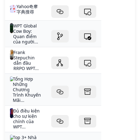
Yahoo奇摩
字典搜尋
WPT Global
Cow Boy:
Quan điểm
của người...
Frank
Stepuchin
dẫn đầu
RRPO WPT...
Tổng Hợp
Những
Chương
Trình Khuyến
Mãi...
Đủ điều kiện
cho sự kiện
chính của
WPT...
Top 3+ Nhà