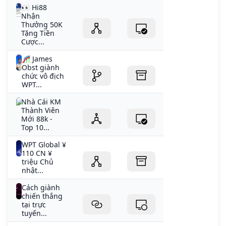
👀 Hi88
Nhận
Thưởng 50K
Tặng Tiền
Cược...
🎢 James
Obst giành
chức vô địch
WPT...
Nhà Cái KM
Thành Viên
Mới 88k -
Top 10...
WPT Global ¥
110 CN ¥
triệu Chủ
nhật...
Cách giành
chiến thắng
tại trực
tuyến...