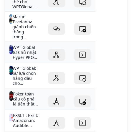
thể chơi
WPTGlobal...
Martin
Tsvetanov
giành chiến
thắng
trong...
WPT Global
từ Chủ nhật
Hyper PKO...
WPT Global:
Sự lựa chọn
hàng đầu
cho...
Poker toàn
cầu có phải
là tiền thật...
EXSLT : Exslt:
Amazon.in:
Audible...