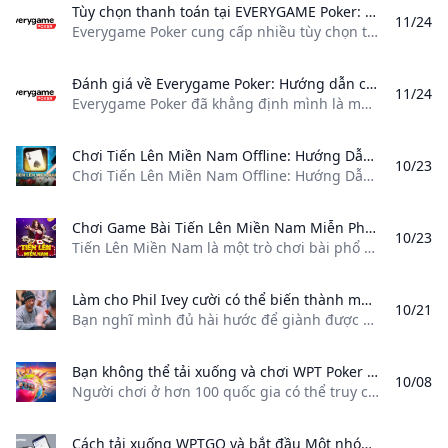
Tùy chọn thanh toán tại EVERYGAME Poker: Giao dịch nhanh chóng và dễ dàng Khám phá các tùy chọn thanh toán đa dạng có sẵn tại MỌI TRÒ CHƠI Poker để gửi và rút tiền liền mạch. MỌI TRÒ CHƠI Mã thưởng Poker WPT123
11/24
Everygame Poker cung cấp nhiều tùy chọn thanh toán toàn diện để tạo điều kiện cho người chơi gửi và rút tiền dễ dàng. Cho dù bạn thích phương thức ngân hàng truyền thống hay Ví điện tử và tiền điện tử hiện đại, Everygame đều có thể đáp ứng nhu cầu của bạn. Phương thức thanh toán có sẵn Tại EVERYGAME Poker, bạn có thể chọn từ một số phương thức thanh toán phổ biến để nạp tiền vào tài khoản của mình:
Đánh giá về Everygame Poker: Hướng dẫn chơi Poker trực tuyến của bạn Xem lại Everygame Poker các tính năng chương trình khuyến mãi và cách tối đa hóa số tiền thắng của bạn. Sử dụng mã thưởng WPT123
11/24
Everygame Poker đã khẳng định mình là một người chơi nổi bật trong thế giới poker trực tuyến kể từ khi thành lập vào năm 1996. Được biết đến với nền tảng thân thiện với người dùng và nhiều trò chơi khác nhau, Everygame mang đến cho người chơi trải nghiệm poker thú vị. Bài đánh giá này khám phá các tính năng, chương trình khuyến mãi và tùy chọn chơi trò chơi có sẵn tại Everygame Poker.
Chơi Tiến Lên Miền Nam Offline: Hướng Dẫn Tải Game và Chiến Thuật Chơi Khám phá cách chơi Tiến Lên Miền Nam offline tải game miễn phí và những mẹo chiến thắng trong trò chơi bài nổi tiếng này.
10/23
Chơi Tiến Lên Miền Nam Offline: Hướng Dẫn Tải Game và Chiến Thuật Chơi Tags: Tiến Lên Miền Nam, game bài, offline, miễn phí, hướng dẫn Giới Thiệu Về Game Tiến Lên Miền Nam Offline Tiến Lên Miền Nam là một trò chơi bài phổ biến tại Việt Nam, được yêu thích bởi luật chơi đơn giản và tính giải trí cao. Phiên bản offline cho phép người chơi trải nghiệm mà không cần kết nối internet, rất thuận tiện cho những ai muốn thư giãn mọi lúc mọi nơi.
Chơi Game Bài Tiến Lên Miền Nam Miễn Phí Tiến Lên Miền Nam là một trò chơi bài phổ biến tại Việt Nam thường được chơi với bộ bài 52 lá và dành cho 4 người. Mục tiêu của trò chơi là trở thành người đầu tiên hết bài. Dưới đây là hướng dẫn chi tiết để bạn có thể chơi game này miễn phí trên các nền tảng khác nhau.
10/23
Tiến Lên Miền Nam là một trò chơi bài phổ biến tại Việt Nam, thường được chơi với bộ bài 52 lá và dành cho 4 người. Mục tiêu của trò chơi là trở thành người đầu tiên hết bài. Dưới đây là hướng dẫn chi tiết để bạn có thể chơi game này miễn phí trên các nền tảng khác nhau. Cách Tải Game Trên Điện Thoại Android 1. Mở ứng dụng CH Play.
Làm cho Phil Ivey cười có thể biến thành một ngày trả lương 1 triệu đô la Nếu bạn có thể khiến Phil Ivey cười trong 60 giây hoặc ít hơn bạn có thể giành được Hộ chiếu Vàng cho Giải thưởng mời gọi 5 triệu đô la ClubWPT Gold sắp tới vào tháng 12.
10/21
Bạn nghĩ mình đủ hài hước để giành được 1 triệu USD? Tham gia ClubWPT Gold $5M Freeroll Invitational! Bạn có đủ khả năng để khiến huyền thoại poker Phil Ivey bật cười không? Bây giờ là cơ hội để bạn giành được Hộ chiếu Vàng để tham gia ClubWPT Gold $5M Freeroll Invitational vào tháng 12! Có một số cách để đảm bảo vị trí của bạn, bao gồm xổ số và các cuộc thi trên mạng xã hội do đại sứ WPT tổ chức.
Bạn không thể tải xuống và chơi WPT Poker Global ở các quốc gia và khu vực bên dưới Người chơi ở hơn 100 quốc gia có thể truy cập WPT Global Poker nhưng có những hạn chế cụ thể dựa trên quy định của địa phương. Bạn không thể tải xuống và chơi WPT Poker Global ở các quốc gia và khu vực bên dưới
10/08
Người chơi ở hơn 100 quốc gia có thể truy cập WPT Global Poker, nhưng có những hạn chế cụ thể dựa trên quy định của địa phương. Tại sao bạn không thể tải xuống và chơi WPT Poker Global ở các quốc gia và khu vực bên dưới Các quốc gia có thể truy cập WPT Global Người chơi có thể đăng ký và tải xuống WPT Global từ các khu vực sau:
Cách tải xuống WPTGO và bắt đầu Một nhóm người chơi khổng lồ và tất cả mọi thứ từ giải tự do đến giải lăn cao – cùng với các sự kiện đặc biệt thường xuyên!