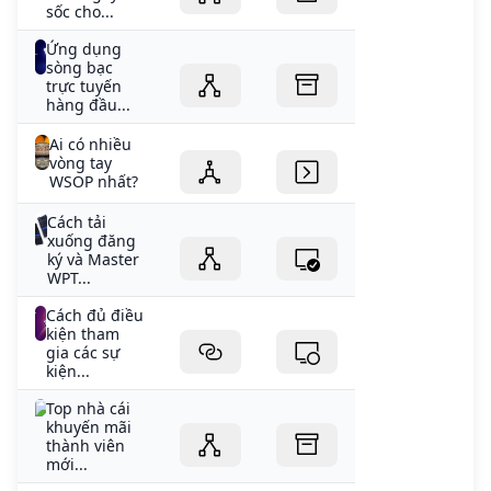
sốc cho...
Ứng dụng
sòng bạc
trực tuyến
hàng đầu...
Ai có nhiều
vòng tay
WSOP nhất?
Cách tải
xuống đăng
ký và Master
WPT...
Cách đủ điều
kiện tham
gia các sự
kiện...
Top nhà cái
khuyến mãi
thành viên
mới...