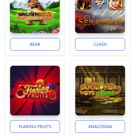
BEAR
CLASH
FLARING FRUITS
ANACONDA