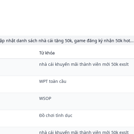
ập nhật danh sách nhà cái tặng 50k, game đăng ký nhận 50k hot...
Từ khóa
nhà cái khuyến mãi thành viên mới 50k exslt
WPT toàn cầu
WSOP
Đồ chơi tình dục
nhà cái khuyến mãi thành viên mới 50k exslt