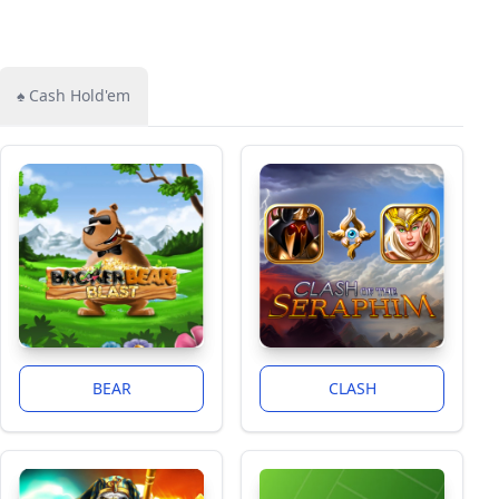
♠️
Cash Hold'em
BEAR
CLASH