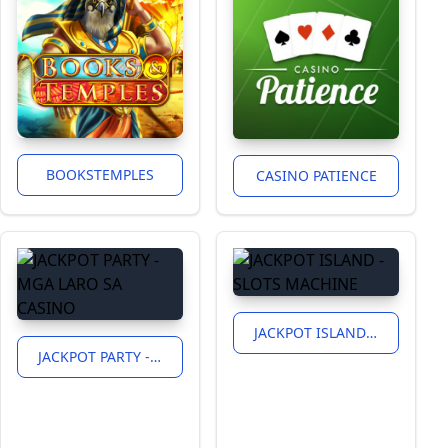
BOOKSTEMPLES
CASINO PATIENCE
JACKPOT ISLAND - SLOTS MACHINE
JACKPOT PARTY - MGA LARO SA CASINO