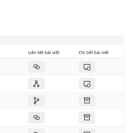
Liên kết bài viết
Chi tiết bài viết