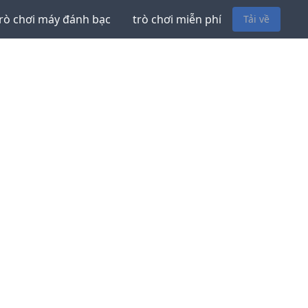
trò chơi máy đánh bạc
trò chơi miễn phí
Tải về