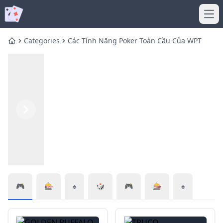
Ope
Categories
Các Tính Năng Poker Toàn Cầu Của WPT
Home
Previous
Next
🎮
🎰
♠️
🎲
🎮
🎰
♠️