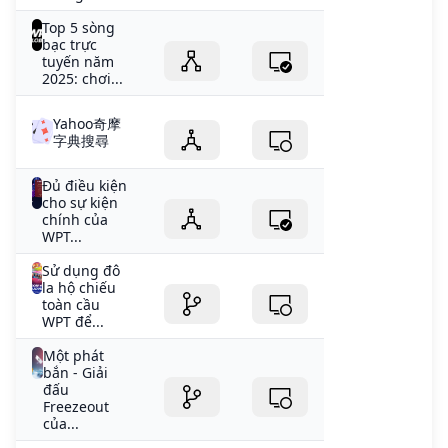
Top 5 sòng
bạc trực
tuyến năm
2025: chơi...
Yahoo奇摩
字典搜尋
Đủ điều kiện
cho sự kiện
chính của
WPT...
Sử dụng đô
la hộ chiếu
toàn cầu
WPT để...
Một phát
bắn - Giải
đấu
Freezeout
của...