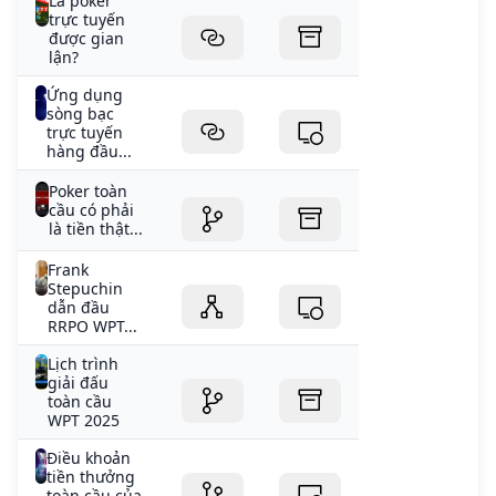
Là poker
trực tuyến
được gian
lận?
Ứng dụng
sòng bạc
trực tuyến
hàng đầu...
Poker toàn
cầu có phải
là tiền thật...
Frank
Stepuchin
dẫn đầu
RRPO WPT...
Lịch trình
giải đấu
toàn cầu
WPT 2025
Điều khoản
tiền thưởng
toàn cầu của