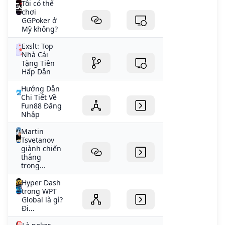
Tôi có thể
chơi
GGPoker ở
Mỹ không?
Exslt: Top
Nhà Cái
Tặng Tiền
Hấp Dẫn
Hướng Dẫn
Chi Tiết Về
Fun88 Đăng
Nhập
Martin
Tsvetanov
giành chiến
thắng
trong...
Hyper Dash
trong WPT
Global là gì?
Đi...