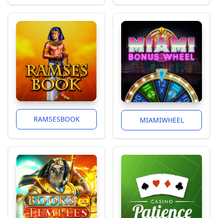
RAMSESBOOK
MIAMIWHEEL