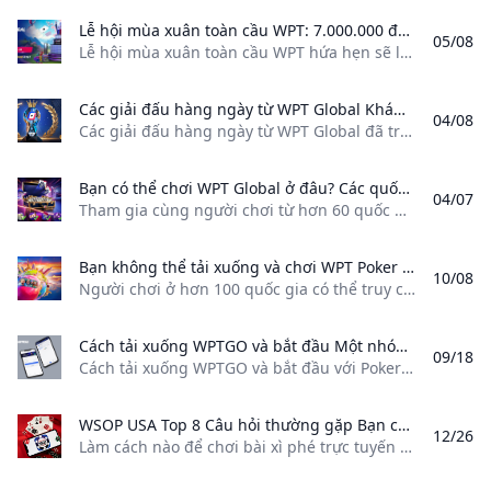
Lễ hội mùa xuân toàn cầu WPT: 7.000.000 đô la giải thưởng được đảm bảo Khám phá Lễ hội mùa xuân toàn cầu WPT với một giải thưởng được đảm bảo 7 triệu đô la 100% Rakeback và các giải đấu thú vị.
05/08
Lễ hội mùa xuân toàn cầu WPT hứa hẹn sẽ là một trong những sự kiện poker trực tuyến tuyệt vời nhất trong năm và cung cấp cho bạn cơ hội chiến đấu với cảm giác khi bạn chiến đấu để giành được một phần của một giải thưởng được đảm bảo đáng kinh ngạc trị giá 7 triệu đô la! Lễ hội diễn ra từ ngày 5 tháng 5 đến ngày 26 tháng 5, với các giải đấu cho người chơi thuộc mọi cấp độ kỹ năng.
Các giải đấu hàng ngày từ WPT Global Khám phá các giải đấu hàng ngày của WPT Global: Các sự kiện hàng ngày các giải thưởng được bảo đảm mua đa dạng và bảo mật mạnh mẽ trong môi trường du lịch poker thế giới đáng tin cậy.
04/08
Các giải đấu hàng ngày từ WPT Global đã trở thành một vật cố định cho người chơi đang tìm kiếm sự cạnh tranh chất lượng, ổn định trong lĩnh vực trực tuyến. Các trò chơi rủi ro cộng với tập trung vào các sự kiện gần hơn đáng kể đến hàng ngày, cho phép người chơi thường xuyên kiểm tra kỹ năng cửa hàng của họ để lấy tiền mặt và giải thưởng.
Bạn có thể chơi WPT Global ở đâu? Các quốc gia được hỗ trợ & nổi bật nền tảng Khám phá những quốc gia nào hỗ trợ WPT Global và tìm hiểu về các trò chơi poker và sòng bạc của mình. Khám phá lý do tại sao nó là một tên tuổi hàng đầu trong trò chơi trực tuyến với di sản 20 năm.
04/07
Tham gia cùng người chơi từ hơn 60 quốc gia trên thế giới, WPT Global đã xây dựng một trong những cái tên có uy tín nhất trong trò chơi trực tuyến. Điều này bao gồm: **Bắc Mỹ:**Canada, Hoa Kỳ **Châu Âu:**Vương quốc Anh, Đức, Pháp, Ý, Tây Ban Nha, Hà Lan, Bỉ, Thụy Sĩ, Áo, Ireland, Bồ Đào Nha, Thụy Điển, Na Uy, Đan Mạch, Phần Lan, Ba Lan, Cộng hòa Séc, Hungary, Romania, Bulgaria, Hy Lạp, Cyprus, Thổ Nhĩ Kỳ **Châu Á:**Nhật Bản, Hàn Quốc, Singapore, Hồng Kông, Đài Loan, Ấn Độ, Malaysia, Indonesia, Philippines, Thái Lan, Việt Nam **Châu Đại Dương:**Úc, New Zealand **Mỹ Latinh:**Brazil, Mexico, Argentina, Chile, Colombia, Costa Rica, Panama **Châu Phi & Trung Đông:**Nam Phi, Nigeria, Ai Cập, Các Tiểu vương quốc Ả Rập Thống nhất, Ả Rập Saudi, Israel WPT Global là tất cả về các tùy chọn chơi game ở cốt lõi của nó.
Bạn không thể tải xuống và chơi WPT Poker Global ở các quốc gia và khu vực bên dưới Người chơi ở hơn 100 quốc gia có thể truy cập WPT Global Poker nhưng có những hạn chế cụ thể dựa trên quy định của địa phương. Bạn không thể tải xuống và chơi WPT Poker Global ở các quốc gia và khu vực bên dưới
10/08
Người chơi ở hơn 100 quốc gia có thể truy cập WPT Global Poker, nhưng có những hạn chế cụ thể dựa trên quy định của địa phương. Tại sao bạn không thể tải xuống và chơi WPT Poker Global ở các quốc gia và khu vực bên dưới Các quốc gia có thể truy cập WPT Global Người chơi có thể đăng ký và tải xuống WPT Global từ các khu vực sau:
Cách tải xuống WPTGO và bắt đầu Một nhóm người chơi khổng lồ và tất cả mọi thứ từ giải tự do đến giải lăn cao – cùng với các sự kiện đặc biệt thường xuyên!
09/18
Cách tải xuống WPTGO và bắt đầu với Poker trực tuyến Bắt đầu với WPTGO, nền tảng poker trực tuyến được liên kết với World Poker Tour, thật đơn giản và nhanh chóng. Hãy làm theo các bước đơn giản sau để tải xuống phần mềm và thiết lập tài khoản của bạn. Bước 1: Tải ứng dụng WPTGO Để bắt đầu, hãy nhấp vào nút Tải xuống ngay trên trang web WPTGO.
WSOP USA Top 8 Câu hỏi thường gặp Bạn có thể chơi bài xì phé trực tuyến tại Hoa Kỳ thông qua WSOP.com trang web này là hợp pháp ở Nevada New Jersey Michigan và Pennsylvania.
12/26
Làm cách nào để chơi bài xì phé trực tuyến trên WSOP? Bạn có thể chơi bài xì phé trực tuyến tại Hoa Kỳ thông qua trang web này là hợp pháp ở Nevada, New Jersey, Michigan và Pennsylvania. Có phải là hợp pháp ở Mỹ không? Có. Ở mỗi tiểu bang, nó có giấy phép thích hợp để vận hành poker trực tuyến tiền thật từ ban quản lý của tiểu bang và phải tuân theo các quy tắc và quy định nghiêm ngặt.