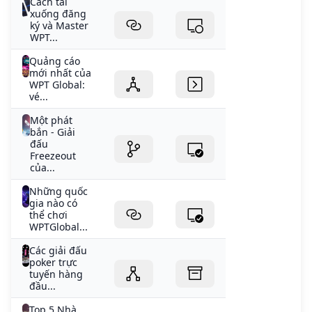
Cách tải
xuống đăng
ký và Master
WPT...
Quảng cáo
mới nhất của
WPT Global:
vé...
Một phát
bắn - Giải
đấu
Freezeout
của...
Những quốc
gia nào có
thể chơi
WPTGlobal...
Các giải đấu
poker trực
tuyến hàng
đầu...
Top 5 Nhà