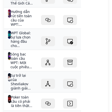
Thế Giới Cá...
Hướng dẫn
rút tiền toàn
cầu của
WPT:...
WPT Global:
Sự lựa chọn
hàng đầu
cho...
Sòng bạc
toàn cầu
WPT: Một
cuộc phiêu...
Sự trở lại
của
Shevliakov
giành giải...
Poker toàn
cầu có phải
là tiền thật...