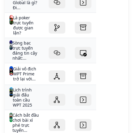
Global là gì?
Đi...
Là poker
trực tuyến
được gian
lận?
Sòng bạc
trực tuyến
đáng tin cậy
nhất:...
Giải vô địch
WPT Prime
trở lại với...
Lịch trình
giải đấu
toàn cầu
WPT 2025
Cách bắt đầu
chơi bài xì
phé trực
tuyến...