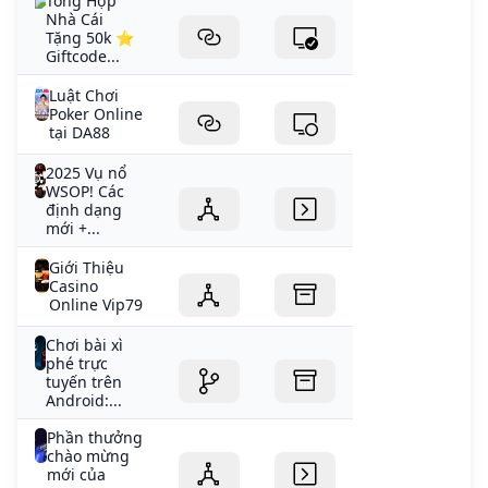
Tổng Hợp
Nhà Cái
Tặng 50k ⭐️
Giftcode...
Luật Chơi
Poker Online
tại DA88
2025 Vụ nổ
WSOP! Các
định dạng
mới +...
Giới Thiệu
Casino
Online Vip79
Chơi bài xì
phé trực
tuyến trên
Android:...
Phần thưởng
chào mừng
mới của