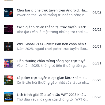
Chơi bài xì phé trực tuyến trên Android: Hướng dẫn năm 2025 Bạn muốn chơi bài xì phé trực tuyến trên điện thoại hoặc máy tính bảng Android của bạn? Dưới đây là hướng dẫn năm 2025 cho các ứng dụng tính năng tốt nhất và cách WPT Global giúp poker di động dễ dàng và an toàn.
06/03
Poker on the Go đã thống trị ngành công nghiệp chơi game trực tuyến, và chưa bao giờ có nhiều người chơi thưởng thức poker trực tuyến trên thiết bị Android vào năm 2025. Miễn là bạn có điện thoại thông minh và một ứng dụng an toàn, bạn có thể chơi các trò chơi poker tiền thực từ bất cứ nơi nào-đó là một chiếc CAFÃ © hoặc giường của riêng bạn.
Cách giành chiến thắng tại trực tuyến Blackjack: Chiến lược cho năm 2025 Khám phá cách giành chiến thắng tại Blackjack trực tuyến vào năm 2025 với các chiến lược thiết yếu mẹo và một nền tảng đáng tin cậy. Tìm hiểu lý do tại sao WPT Global là lựa chọn hàng đầu cho Blackjack tiền thật.
06/02
Blackjack vẫn là một trong những trò chơi sòng bạc trực tuyến được ưa chuộng nhất năm 2025. Nó có lợi thế nhà thấp, và, với sự pha trộn giữa kỹ năng và may mắn, nó mang đến cho người chơi cơ hội đánh bại các đại lý với các quyết định tốt. Nhưng làm thế nào bạn có thể nghiêng tỷ lệ cược có lợi cho bạn? Bài viết này sẽ hướng dẫn bạn qua những gì bạn cần biết để giành chiến thắng, bao gồm lý do tại sao điều quan trọng là chơi tại một trang web có uy tín, chẳng hạn như WPT Global.
WPT Global vs GGPoker: Bạn nên chọn nền tảng poker nào vào năm 2025? So sánh WPT Global và GGPoker vào năm 2025: Khám phá sự khác biệt về tiền thưởng phần mềm dịch vụ giải đấu và nhiều hơn nữa để quyết định trang web poker nào là tốt nhất cho bạn.
06/01
Năm 2025, người chơi poker trực tuyến được tha hồ lựa chọn. Trong số những cái tên được nói đến nhiều nhất trong trò chơi làWPT toàn cầuVàGGPOKERHai nền tảng cung cấp trải nghiệm poker trực tuyến đẳng cấp thế giới. Nhưng cái nào phù hợp với bạn? Sự cố này so sánh các tính năng cốt lõi của họ, trải nghiệm người chơi và giá trị, giúp bạn đưa ra quyết định sáng suốt nhất.
Tiền thưởng chào mừng sòng bạc trực tuyến không có tiền gửi 2025 Khám phá phần thưởng chào mừng sòng bạc trực tuyến hàng đầu mà không cần đặt cọc vào năm 2025. Khám phá các ưu đãi mới nhất của WPT Global và bắt đầu chơi ngay hôm nay.
05/31
Vào năm 2025, không có tiền thưởng tiền gửi vẫn là một trong những phương pháp tốt nhất mà sòng bạc trực tuyến sử dụng để thu hút người chơi mới. Đây là những ưu đãi không có rủi ro mà nhiều người chơi có thể tận dụng lợi thế hoàn hảo cho những người muốn học các sợi dây và không muốn tự mất tiền. Không có tiền thưởng chào mừng tiền gửi là gì?
Là poker trực tuyến được gian lận? Khám phá sự thật đằng sau câu hỏi: Poker trực tuyến có bị gian lận không? Tìm hiểu cách WPT toàn cầu đảm bảo sự công bằng an toàn và minh bạch vào năm 2025.
05/29
Có lẽ câu hỏi thường gặp nhất của tất cả những người chơi mới để chơi bài xì phé trực tuyến là:Â là poker trực tuyến được gian lận? ÂKhi có tiền thật bị đe dọa, việc tự hỏi liệu các trò chơi có công bằng không. Câu trả lời ngắn gọn?Các trang web poker trực tuyến hợp pháp không được gian lận. Nhưng bạn phải chọn đúng trang web.
Lịch trình giải đấu toàn cầu WPT 2025 Khám phá lịch trình giải đấu toàn cầu WPT mới nhất bao gồm WPT Slovakia WPT Prime Đài Loan và Lễ hội Mùa hè Montreal. Tìm hiểu làm thế nào để đủ điều kiện thông qua các vệ tinh trực tuyến.
05/28
Thở đầu vào mùa giải của chúng tôi, WPT Global đã công bố một lịch mạnh mẽ về các sự kiện trực tiếp và trực tuyến diễn ra từ cuối tháng 5 đến tháng 8 năm 2025. Cho dù bạn có phải là một chuyên gia toàn thời gian hay một chiến binh cuối tuần bình thường có rất nhiều cơ hội để chơi cho các chiến lợi phẩm lớn và thậm chí còn lớn hơn theo lịch trình này.