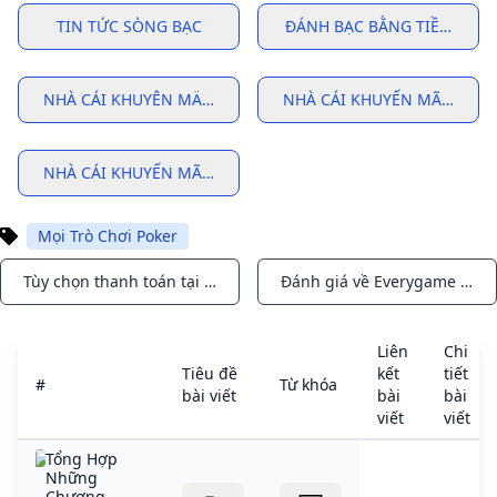
TIN TỨC SÒNG BẠC
ĐÁNH BẠC BẰNG TIỀN THẬT
NHÀ CÁI KHUYÊN MÄI THÀNH VIÊN MÓI 50K
NHÀ CÁI KHUYẾN MÃI THÀN
NHÀ CÁI KHUYẾN MÃI THÀNH VIÊN MỚI 50K EXSLT
Mọi Trò Chơi Poker
Tùy chọn thanh toán tại EVERYGAME Poker: Giao dịch nhanh chóng và dễ dàng
Đánh giá về Everygame Poker: Hướng dẫn chơi Poker trực tuyến của bạn
Notifications
Notifications
Liên
Chi
Tiêu đề
kết
tiết
#
Từ khóa
bài viết
bài
bài
viết
viết
Tổng Hợp
Những
Chương