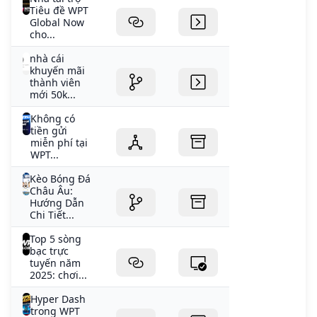
Tiêu đề WPT
Global Now
cho...
nhà cái
khuyến mãi
thành viên
mới 50k...
Không có
tiền gửi
miễn phí tại
WPT...
Kèo Bóng Đá
Châu Âu:
Hướng Dẫn
Chi Tiết...
Top 5 sòng
bạc trực
tuyến năm
2025: chơi...
Hyper Dash
trong WPT