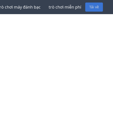
trò chơi máy đánh bạc
trò chơi miễn phí
Tải về