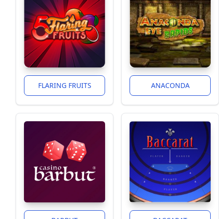
FLARING FRUITS
ANACONDA