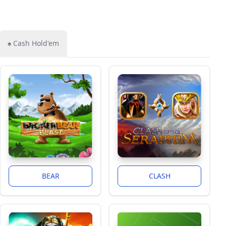
♠️
Cash Hold'em
BEAR
CLASH