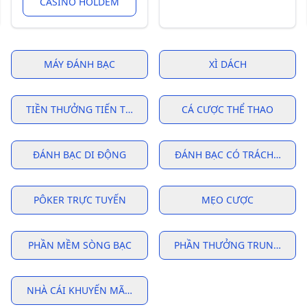
CASINO HOLDEM
MÁY ĐÁNH BẠC
XÌ DÁCH
 BÀI TRỰC TIẾP
TIỀN THƯỞNG TIẾN TRIỂN
CÁ CƯỢC THỂ THAO
ĐÁNH BẠC DI ĐỘNG
ĐÁNH BẠC CÓ TRÁCH NHIỆ
PÔKER TRỰC TUYẾN
MẸO CƯỢC
OÁN
PHẦN MỀM SÒNG BẠC
PHẦN THƯỞNG TRUNG THÀ
ÀNH VIÊN MỚI 50K
NHÀ CÁI KHUYẾN MÃI THÀNH VIÊN MỚI 50K EXSLT