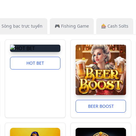

Sòng bạc trực tuyến
🎮
Fishing Game
🎰
Cash Solts
HOT BET
BEER BOOST