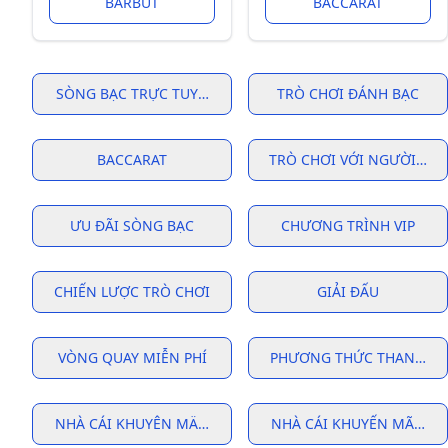
BARBUT
BACCARAT
SÒNG BẠC TRỰC TUYẾN
TRÒ CHƠI ĐÁNH BẠC
BACCARAT
TRÒ CHƠI VỚI NGƯỜI CHIA
ƯU ĐÃI SÒNG BẠC
CHƯƠNG TRÌNH VIP
CHIẾN LƯỢC TRÒ CHƠI
GIẢI ĐẤU
VÒNG QUAY MIỄN PHÍ
PHƯƠNG THỨC THANH T
NHÀ CÁI KHUYÊN MÄI THÀNH VIÊN MÓI 50K
NHÀ CÁI KHUYẾN MÃI TH