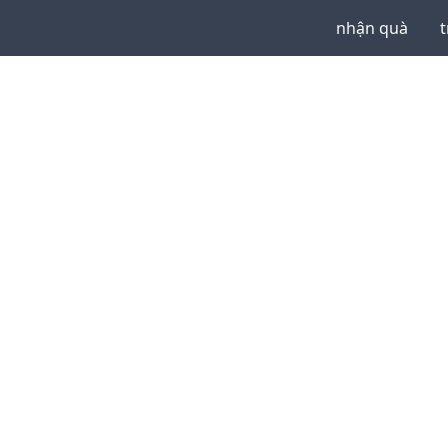
nhận quà