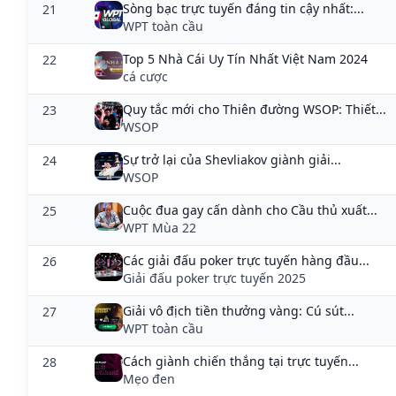
Sòng bạc trực tuyến đáng tin cậy nhất:...
21
WPT toàn cầu
Top 5 Nhà Cái Uy Tín Nhất Việt Nam 2024
22
cá cược
Quy tắc mới cho Thiên đường WSOP: Thiết...
23
WSOP
Sự trở lại của Shevliakov giành giải...
24
WSOP
Cuộc đua gay cấn dành cho Cầu thủ xuất...
25
WPT Mùa 22
Các giải đấu poker trực tuyến hàng đầu...
26
Giải đấu poker trực tuyến 2025
Giải vô địch tiền thưởng vàng: Cú sút...
27
WPT toàn cầu
Cách giành chiến thắng tại trực tuyến...
28
Mẹo đen