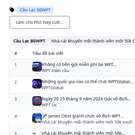
Câu Lạc BộWPT
Làm cho Phil Ivey cười có thể biến thành một ngày trả lương 1 triệu đô la
Notifications
Câu Lạc BộWPT
Nhà cái khuyến mãi thành viên mới 50k C
#
Tiêu đề bài viết
Không có tiền gửi miễn phí tại WPT...
1
WPT toàn cầu
Những quốc gia nào có thể chơi WPTGlobal...
2
WPTGlobal
Ngày 20-25 tháng 9 năm 2024 Giải vô địch...
3
WPT Úc
🎢 James Obst giành chức vô địch WPT...
4
nhà cái khuyến mãi thành viên mới 50k exslt
nhà cái khuyến mãi thành viên mới 50k...
5