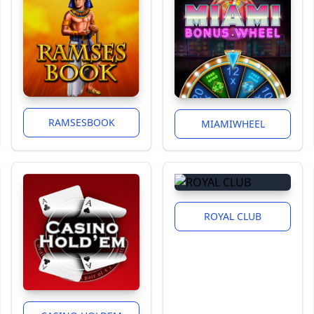
RAMSESBOOK
MIAMIWHEEL
ROYAL CLUB