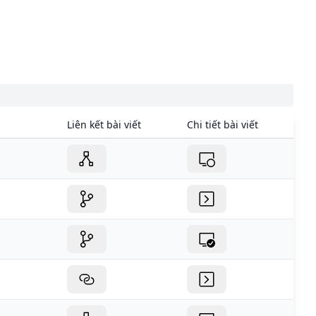
.
Liên kết bài viết
Chi tiết bài viết