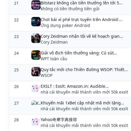
Bitstarz không cần tiền thưởng lên tới 5...
21
không có tiền thưởng tiền gửi
Chơi bài xì phé trực tuyến trên Android:...
22
Ứng dụng poker Android
Cory Zeidman nhận tội về kế hoạch gian...
23
Cory Zeidman
Giải vô địch tiền thưởng vàng: Cú sút...
24
WPT toàn cầu
Quy tắc mới cho Thiên đường WSOP: Thiết...
25
WSOP
EXSLT : Exslt: Amazon.in: Audible...
26
nhà cái khuyến mãi thành viên mới 50k exslt
Khuyến mãi 1xBet cập nhật mã mới tặng...
27
nhà cái khuyến mãi thành viên mới 50k exslt
Yahoo奇摩字典搜尋
28
nhà cái khuyến mãi thành viên mới 50k exslt