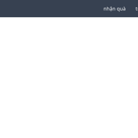
nhận quà