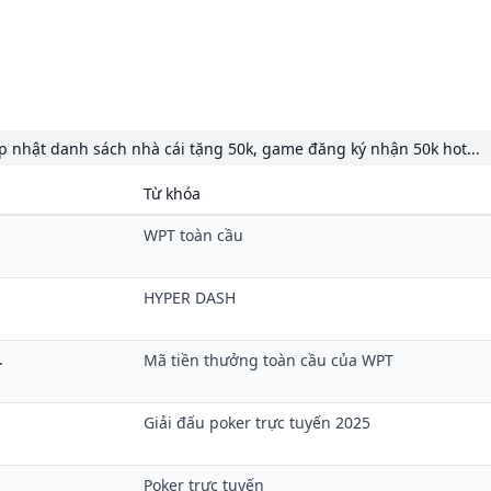
p nhật danh sách nhà cái tặng 50k, game đăng ký nhận 50k hot...
Từ khóa
WPT toàn cầu
HYPER DASH
.
Mã tiền thưởng toàn cầu của WPT
Giải đấu poker trực tuyến 2025
Poker trực tuyến