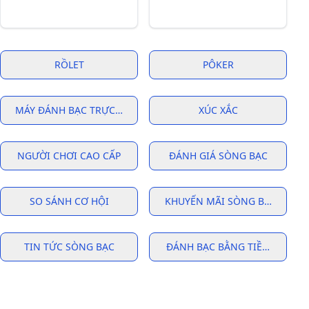
RỒLET
PÔKER
MÁY ĐÁNH BẠC TRỰC TUYẾN
XÚC XẮC
M
NGƯỜI CHƠI CAO CẤP
ĐÁNH GIÁ SÒNG BẠC
SO SÁNH CƠ HỘI
KHUYẾN MÃI SÒNG BẠC
NH
TIN TỨC SÒNG BẠC
ĐÁNH BẠC BẰNG TIỀN THẬT