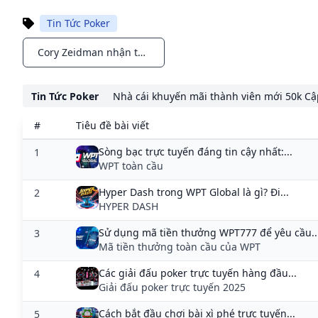
Tin Tức Poker
Cory Zeidman nhận tội về kế hoạch gian lận cá cược thể thao
Notifications
Tin Tức Poker
Nhà cái khuyến mãi thành viên mới 50k Cậ
#
Tiêu đề bài viết
Sòng bạc trực tuyến đáng tin cậy nhất:...
1
WPT toàn cầu
Hyper Dash trong WPT Global là gì? Đi...
2
HYPER DASH
Sử dụng mã tiền thưởng WPT777 để yêu cầu..
3
Mã tiền thưởng toàn cầu của WPT
Các giải đấu poker trực tuyến hàng đầu...
4
Giải đấu poker trực tuyến 2025
Cách bắt đầu chơi bài xì phé trực tuyến...
5