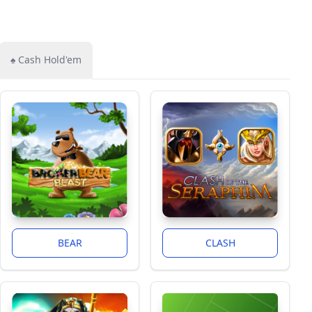
♠️
Cash Hold'em
BEAR
CLASH