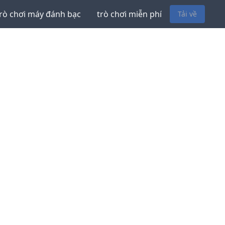
trò chơi máy đánh bạc
trò chơi miễn phí
Tải về