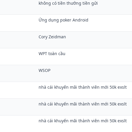
không có tiền thưởng tiền gửi
Ứng dụng poker Android
Cory Zeidman
WPT toàn cầu
WSOP
nhà cái khuyến mãi thành viên mới 50k exslt
nhà cái khuyến mãi thành viên mới 50k exslt
nhà cái khuyến mãi thành viên mới 50k exslt