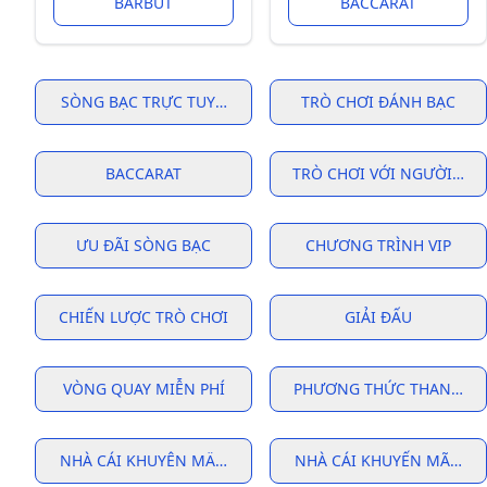
BARBUT
BACCARAT
SÒNG BẠC TRỰC TUYẾN
TRÒ CHƠI ĐÁNH BẠC
BACCARAT
TRÒ CHƠI VỚI NGƯỜI CHIA
ƯU ĐÃI SÒNG BẠC
CHƯƠNG TRÌNH VIP
CHIẾN LƯỢC TRÒ CHƠI
GIẢI ĐẤU
VÒNG QUAY MIỄN PHÍ
PHƯƠNG THỨC THANH T
NHÀ CÁI KHUYÊN MÄI THÀNH VIÊN MÓI 50K
NHÀ CÁI KHUYẾN MÃI TH