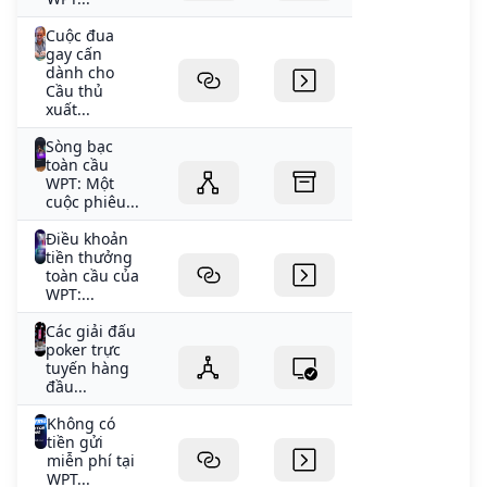
Cuộc đua
gay cấn
dành cho
Cầu thủ
xuất...
Sòng bạc
toàn cầu
WPT: Một
cuộc phiêu...
Điều khoản
tiền thưởng
toàn cầu của
WPT:...
Các giải đấu
poker trực
tuyến hàng
đầu...
Không có
tiền gửi
miễn phí tại
WPT...