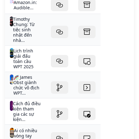
Amazon.in:
Audible...
Timothy
Chung: Từ
tiệc sinh
nhật đến
nhà...
Lịch trình
giải đấu
toàn cầu
WPT 2025
🎢 James
Obst giành
chức vô địch
WPT...
Cách đủ điều
kiện tham
gia các sự
kiện...
Ai có nhiều
vòng tay