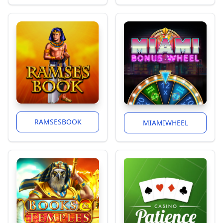
RAMSESBOOK
MIAMIWHEEL