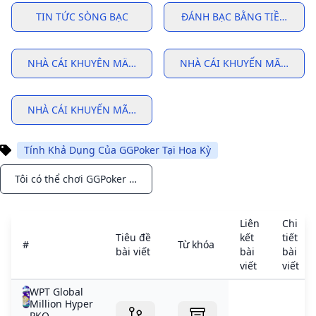
TIN TỨC SÒNG BẠC
ĐÁNH BẠC BẰNG TIỀN THẬT
NHÀ CÁI KHUYÊN MÄI THÀNH VIÊN MÓI 50K
NHÀ CÁI KHUYẾN MÃI THÀN
NHÀ CÁI KHUYẾN MÃI THÀNH VIÊN MỚI 50K EXSLT
Tính Khả Dụng Của GGPoker Tại Hoa Kỳ
Tôi có thể chơi GGPoker ở Mỹ không?
Notifications
Liên
Chi
Tiêu đề
kết
tiết
#
Từ khóa
bài viết
bài
bài
viết
viết
WPT Global
Million Hyper
PKO