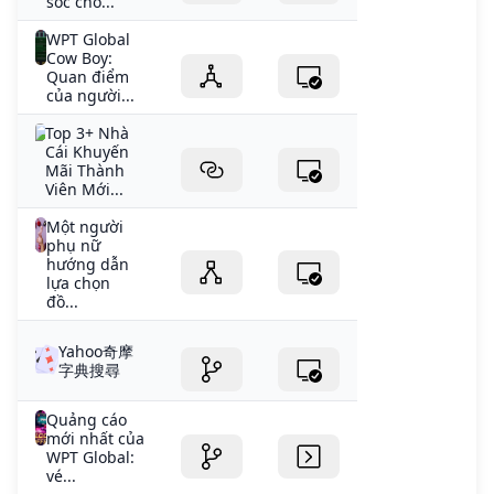
sốc cho...
WPT Global
Cow Boy:
Quan điểm
của người...
Top 3+ Nhà
Cái Khuyến
Mãi Thành
Viên Mới...
Một người
phụ nữ
hướng dẫn
lựa chọn
đồ...
Yahoo奇摩
字典搜尋
Quảng cáo
mới nhất của
WPT Global:
vé...