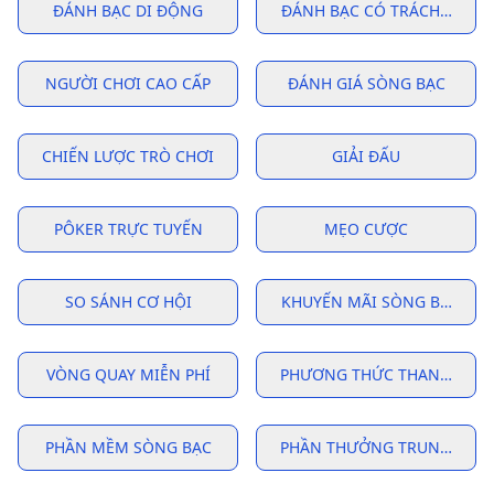
ĐÁNH BẠC DI ĐỘNG
ĐÁNH BẠC CÓ TRÁCH NHIỆ
NGƯỜI CHƠI CAO CẤP
ĐÁNH GIÁ SÒNG BẠC
CHIẾN LƯỢC TRÒ CHƠI
GIẢI ĐẤU
PÔKER TRỰC TUYẾN
MẸO CƯỢC
SO SÁNH CƠ HỘI
KHUYẾN MÃI SÒNG BẠC
VÒNG QUAY MIỄN PHÍ
PHƯƠNG THỨC THANH TOÁ
PHẦN MỀM SÒNG BẠC
PHẦN THƯỞNG TRUNG THÀ