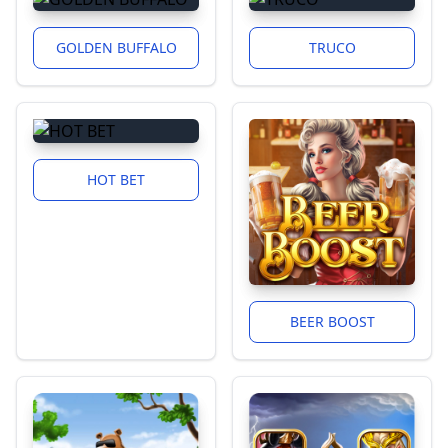
GOLDEN BUFFALO
TRUCO
HOT BET
BEER BOOST