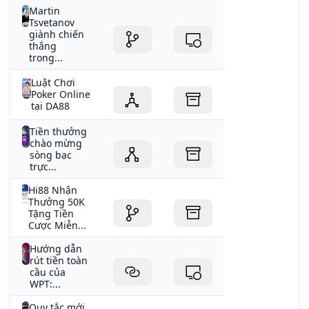
Martin
Tsvetanov
giành chiến
thắng
trong...
Luật Chơi
Poker Online
tại DA88
Tiền thưởng
chào mừng
sòng bạc
trực...
Hi88 Nhận
Thưởng 50K
Tặng Tiền
Cược Miễn...
Hướng dẫn
rút tiền toàn
cầu của
WPT:...
Quy tắc mới