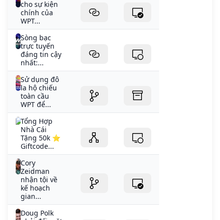
cho sự kiện
chính của
WPT...
Sòng bạc
trực tuyến
đáng tin cậy
nhất:...
Sử dụng đô
la hộ chiếu
toàn cầu
WPT để...
Tổng Hợp
Nhà Cái
Tặng 50k ⭐️
Giftcode...
Cory
Zeidman
nhận tội về
kế hoạch
gian...
Doug Polk