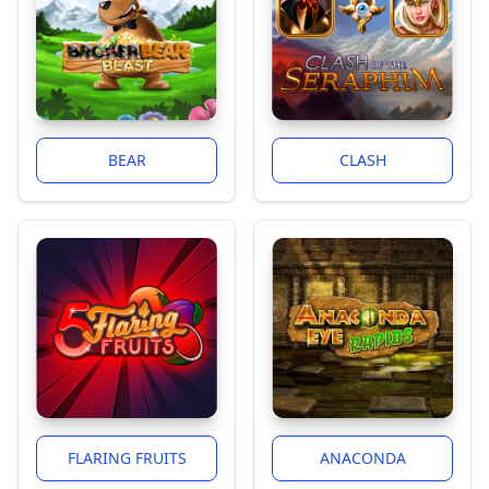
BEAR
CLASH
FLARING FRUITS
ANACONDA