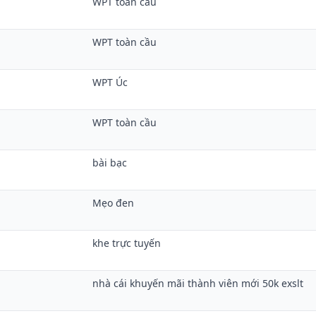
WPT toàn cầu
WPT toàn cầu
WPT Úc
WPT toàn cầu
bài bạc
Mẹo đen
khe trực tuyến
nhà cái khuyến mãi thành viên mới 50k exslt