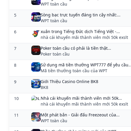
WPT toàn cầu
Sòng bạc trực tuyến đáng tin cậy nhất:...
5
WPT toàn cầu
xuân trong Tiếng Đức dịch Tiếng Việt -...
6
nhà cái khuyến mãi thành viên mới 50k exslt
Poker toàn cầu có phải là tiền thật...
7
Poker toàn cầu
Sử dụng mã tiền thưởng WPT777 để yêu cầu..
8
Mã tiền thưởng toàn cầu của WPT
Giới Thiệu Casino Online BK8
9
BK8
Nhà cái khuyến mãi thành viên mới 50k...
10
nhà cái khuyến mãi thành viên mới 50k exslt
Một phát bắn - Giải đấu Freezeout của...
11
WPT toàn cầu