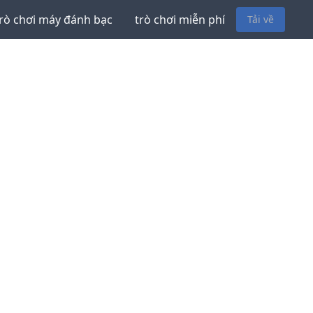
trò chơi máy đánh bạc
trò chơi miễn phí
Tải về