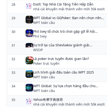
Exslt: Top Nhà Cái Tặng Tiền Hấp Dẫn
28
nhà cái khuyến mãi thành viên mới 50k exslt
WPT Global vs GGPoker: Bạn nên chọn nền...
29
WPT toàn cầu
Phil Ivey tổ chức trò chơi gặp gỡ lễ hội...
30
Phil Ivey
Sự trở lại của Shevliakov giành giải...
31
WSOP
Là poker trực tuyến được gian lận?
32
Poker trực tuyến
Lịch trình giải đấu toàn cầu WPT 2025
33
WPT toàn cầu
WPT Global: Sự lựa chọn hàng đầu cho...
34
WPT toàn cầu
Yahoo奇摩字典搜尋
35
nhà cái khuyến mãi thành viên mới 50k exslt