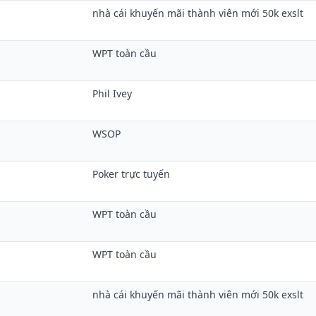
nhà cái khuyến mãi thành viên mới 50k exslt
WPT toàn cầu
Phil Ivey
WSOP
Poker trực tuyến
WPT toàn cầu
WPT toàn cầu
nhà cái khuyến mãi thành viên mới 50k exslt