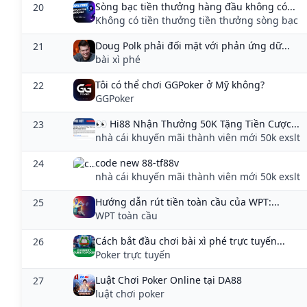
Sòng bạc tiền thưởng hàng đầu không có...
20
Không có tiền thưởng tiền thưởng sòng bạc
Doug Polk phải đối mặt với phản ứng dữ...
21
bài xì phé
Tôi có thể chơi GGPoker ở Mỹ không?
22
GGPoker
👀 Hi88 Nhận Thưởng 50K Tặng Tiền Cược...
23
nhà cái khuyến mãi thành viên mới 50k exslt
code new 88-tf88v
24
nhà cái khuyến mãi thành viên mới 50k exslt
Hướng dẫn rút tiền toàn cầu của WPT:...
25
WPT toàn cầu
Cách bắt đầu chơi bài xì phé trực tuyến...
26
Poker trực tuyến
Luật Chơi Poker Online tại DA88
27
luật chơi poker