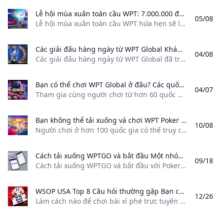
Lễ hội mùa xuân toàn cầu WPT: 7.000.000 đô la giải thưởng được đảm bảo Khám phá Lễ hội mùa xuân toàn cầu WPT với một giải thưởng được đảm bảo 7 triệu đô la 100% Rakeback và các giải đấu thú vị.
05/08
Lễ hội mùa xuân toàn cầu WPT hứa hẹn sẽ là một trong những sự kiện poker trực tuyến tuyệt vời nhất trong năm và cung cấp cho bạn cơ hội chiến đấu với cảm giác khi bạn chiến đấu để giành được một phần của một giải thưởng được đảm bảo đáng kinh ngạc trị giá 7 triệu đô la! Lễ hội diễn ra từ ngày 5 tháng 5 đến ngày 26 tháng 5, với các giải đấu cho người chơi thuộc mọi cấp độ kỹ năng.
Các giải đấu hàng ngày từ WPT Global Khám phá các giải đấu hàng ngày của WPT Global: Các sự kiện hàng ngày các giải thưởng được bảo đảm mua đa dạng và bảo mật mạnh mẽ trong môi trường du lịch poker thế giới đáng tin cậy.
04/08
Các giải đấu hàng ngày từ WPT Global đã trở thành một vật cố định cho người chơi đang tìm kiếm sự cạnh tranh chất lượng, ổn định trong lĩnh vực trực tuyến. Các trò chơi rủi ro cộng với tập trung vào các sự kiện gần hơn đáng kể đến hàng ngày, cho phép người chơi thường xuyên kiểm tra kỹ năng cửa hàng của họ để lấy tiền mặt và giải thưởng.
Bạn có thể chơi WPT Global ở đâu? Các quốc gia được hỗ trợ & nổi bật nền tảng Khám phá những quốc gia nào hỗ trợ WPT Global và tìm hiểu về các trò chơi poker và sòng bạc của mình. Khám phá lý do tại sao nó là một tên tuổi hàng đầu trong trò chơi trực tuyến với di sản 20 năm.
04/07
Tham gia cùng người chơi từ hơn 60 quốc gia trên thế giới, WPT Global đã xây dựng một trong những cái tên có uy tín nhất trong trò chơi trực tuyến. Điều này bao gồm: **Bắc Mỹ:**Canada, Hoa Kỳ **Châu Âu:**Vương quốc Anh, Đức, Pháp, Ý, Tây Ban Nha, Hà Lan, Bỉ, Thụy Sĩ, Áo, Ireland, Bồ Đào Nha, Thụy Điển, Na Uy, Đan Mạch, Phần Lan, Ba Lan, Cộng hòa Séc, Hungary, Romania, Bulgaria, Hy Lạp, Cyprus, Thổ Nhĩ Kỳ **Châu Á:**Nhật Bản, Hàn Quốc, Singapore, Hồng Kông, Đài Loan, Ấn Độ, Malaysia, Indonesia, Philippines, Thái Lan, Việt Nam **Châu Đại Dương:**Úc, New Zealand **Mỹ Latinh:**Brazil, Mexico, Argentina, Chile, Colombia, Costa Rica, Panama **Châu Phi & Trung Đông:**Nam Phi, Nigeria, Ai Cập, Các Tiểu vương quốc Ả Rập Thống nhất, Ả Rập Saudi, Israel WPT Global là tất cả về các tùy chọn chơi game ở cốt lõi của nó.
Bạn không thể tải xuống và chơi WPT Poker Global ở các quốc gia và khu vực bên dưới Người chơi ở hơn 100 quốc gia có thể truy cập WPT Global Poker nhưng có những hạn chế cụ thể dựa trên quy định của địa phương. Bạn không thể tải xuống và chơi WPT Poker Global ở các quốc gia và khu vực bên dưới
10/08
Người chơi ở hơn 100 quốc gia có thể truy cập WPT Global Poker, nhưng có những hạn chế cụ thể dựa trên quy định của địa phương. Tại sao bạn không thể tải xuống và chơi WPT Poker Global ở các quốc gia và khu vực bên dưới Các quốc gia có thể truy cập WPT Global Người chơi có thể đăng ký và tải xuống WPT Global từ các khu vực sau:
Cách tải xuống WPTGO và bắt đầu Một nhóm người chơi khổng lồ và tất cả mọi thứ từ giải tự do đến giải lăn cao – cùng với các sự kiện đặc biệt thường xuyên!
09/18
Cách tải xuống WPTGO và bắt đầu với Poker trực tuyến Bắt đầu với WPTGO, nền tảng poker trực tuyến được liên kết với World Poker Tour, thật đơn giản và nhanh chóng. Hãy làm theo các bước đơn giản sau để tải xuống phần mềm và thiết lập tài khoản của bạn. Bước 1: Tải ứng dụng WPTGO Để bắt đầu, hãy nhấp vào nút Tải xuống ngay trên trang web WPTGO.
WSOP USA Top 8 Câu hỏi thường gặp Bạn có thể chơi bài xì phé trực tuyến tại Hoa Kỳ thông qua WSOP.com trang web này là hợp pháp ở Nevada New Jersey Michigan và Pennsylvania.
12/26
Làm cách nào để chơi bài xì phé trực tuyến trên WSOP? Bạn có thể chơi bài xì phé trực tuyến tại Hoa Kỳ thông qua trang web này là hợp pháp ở Nevada, New Jersey, Michigan và Pennsylvania. Có phải là hợp pháp ở Mỹ không? Có. Ở mỗi tiểu bang, nó có giấy phép thích hợp để vận hành poker trực tuyến tiền thật từ ban quản lý của tiểu bang và phải tuân theo các quy tắc và quy định nghiêm ngặt.