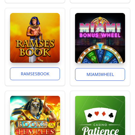
RAMSESBOOK
MIAMIWHEEL