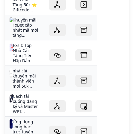
Tặng 50k ⭐️
Giftcode...
Khuyến mãi
1xBet cập
nhật mã mới
tặng...
Exslt: Top
Nhà Cái
Tặng Tiền
Hấp Dẫn
nhà cái
khuyến mãi
thành viên
mới 50k...
Cách tải
xuống đăng
ký và Master
WPT...
Ứng dụng
sòng bạc
trực tuyến