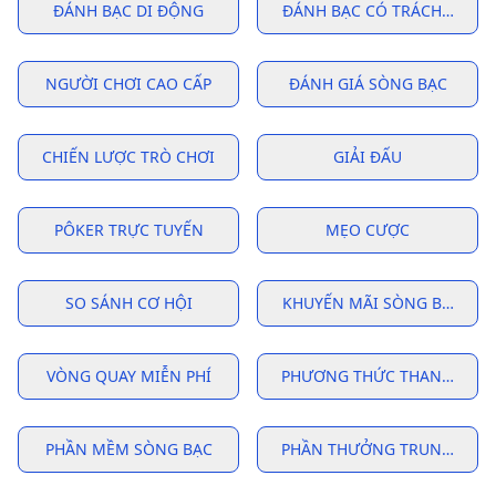
ĐÁNH BẠC DI ĐỘNG
ĐÁNH BẠC CÓ TRÁCH NHIỆ
NGƯỜI CHƠI CAO CẤP
ĐÁNH GIÁ SÒNG BẠC
CHIẾN LƯỢC TRÒ CHƠI
GIẢI ĐẤU
PÔKER TRỰC TUYẾN
MẸO CƯỢC
SO SÁNH CƠ HỘI
KHUYẾN MÃI SÒNG BẠC
VÒNG QUAY MIỄN PHÍ
PHƯƠNG THỨC THANH TOÁ
PHẦN MỀM SÒNG BẠC
PHẦN THƯỞNG TRUNG THÀ