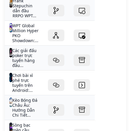
Frank
Stepuchin
dẫn đầu
RRPO WPT...
WPT Global
Million Hyper
PKO
Showdown:...
Các giải đấu
poker trực
tuyến hàng
đầu...
Chơi bài xì
phé trực
tuyến trên
Android:...
Kèo Bóng Đá
Châu Âu:
Hướng Dẫn
Chi Tiết...
Sòng bạc
toàn cầu