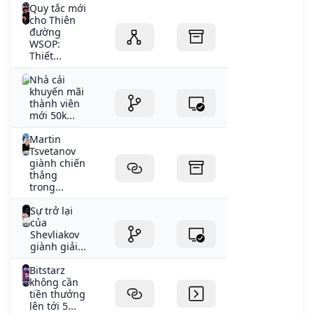
Quy tắc mới
cho Thiên
đường
WSOP:
Thiết...
Nhà cái
khuyến mãi
thành viên
mới 50k...
Martin
Tsvetanov
giành chiến
thắng
trong...
Sự trở lại
của
Shevliakov
giành giải...
Bitstarz
không cần
tiền thưởng
lên tới 5...