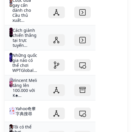
Cuộc đua
gay cấn
dành cho
Cầu thủ
xuất...
Cách giành
chiến thắng
tại trực
tuyến...
Những quốc
gia nào có
thể chơi
WPTGlobal...
Vincent Meli
tăng lên
100.000 với
K♣️...
Yahoo奇摩
字典搜尋
Tôi có thể
chơi