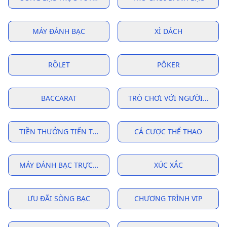
MÁY ĐÁNH BẠC
XÌ DÁCH
RỒLET
PÔKER
BACCARAT
TRÒ CHƠI VỚI NGƯỜI CHIA B
TIỀN THƯỞNG TIẾN TRIỂN
CÁ CƯỢC THỂ THAO
MÁY ĐÁNH BẠC TRỰC TUYẾN
XÚC XẮC
ƯU ĐÃI SÒNG BẠC
CHƯƠNG TRÌNH VIP