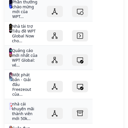
Phần thưởng
chào mừng
mới của
WPT...
Nhà tài trợ
Tiêu đề WPT
Global Now
cho...
Quảng cáo
mới nhất của
WPT Global:
vé...
Một phát
bắn - Giải
đấu
Freezeout
của...
nhà cái
khuyến mãi
thành viên
mới 50k...