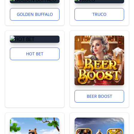
GOLDEN BUFFALO
TRUCO
HOT BET
BEER BOOST