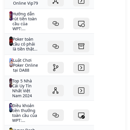
Online Vip79
Hướng dẫn
rút tiền toàn
cầu của
WPT:...
Poker toàn
cầu có phải
là tiền thật...
Luật Chơi
Poker Online
tại DA88
Top 5 Nhà
Cái Uy Tín
Nhất Việt
Nam 2024
Điều khoản
tiền thưởng
toàn cầu của
WPT:...