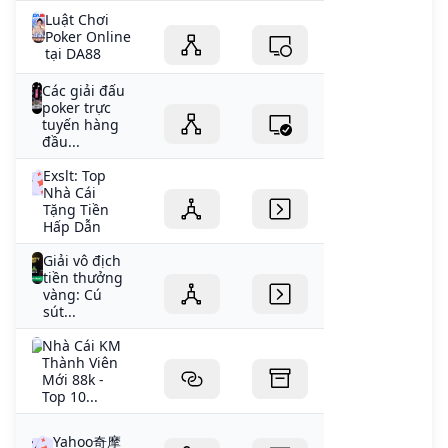
Luật Chơi
Poker Online
tại DA88
Các giải đấu
poker trực
tuyến hàng
đầu...
Exslt: Top
Nhà Cái
Tặng Tiền
Hấp Dẫn
Giải vô địch
tiền thưởng
vàng: Cú
sút...
Nhà Cái KM
Thành Viên
Mới 88k -
Top 10...
Yahoo奇摩