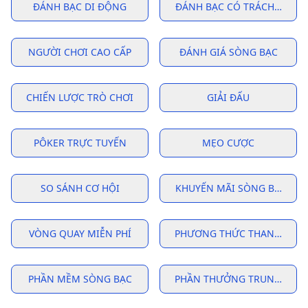
ĐÁNH BẠC DI ĐỘNG
ĐÁNH BẠC CÓ TRÁCH NHIỆ
NGƯỜI CHƠI CAO CẤP
ĐÁNH GIÁ SÒNG BẠC
CHIẾN LƯỢC TRÒ CHƠI
GIẢI ĐẤU
PÔKER TRỰC TUYẾN
MẸO CƯỢC
SO SÁNH CƠ HỘI
KHUYẾN MÃI SÒNG BẠC
VÒNG QUAY MIỄN PHÍ
PHƯƠNG THỨC THANH TOÁ
PHẦN MỀM SÒNG BẠC
PHẦN THƯỞNG TRUNG THÀ