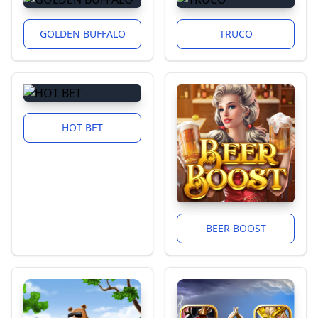
GOLDEN BUFFALO
TRUCO
HOT BET
BEER BOOST