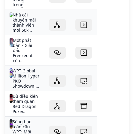
trong...
Nhà cái
khuyến mãi
thành viên
mới 50k...
Một phát
bắn - Giải
đấu
Freezeout
của...
WPT Global
Million Hyper
PKO
Showdown:...
Đủ điều kiện
tham quan
Red Dragon
Poker...
Sòng bạc
toàn cầu
WPT: Một