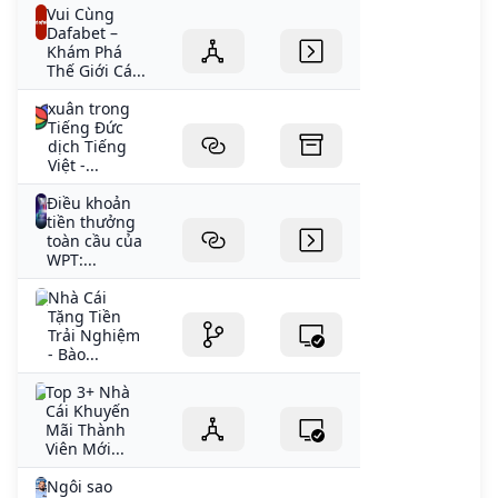
Vui Cùng
Dafabet –
Khám Phá
Thế Giới Cá...
xuân trong
Tiếng Đức
dịch Tiếng
Việt -...
Điều khoản
tiền thưởng
toàn cầu của
WPT:...
Nhà Cái
Tặng Tiền
Trải Nghiệm
- Bào...
Top 3+ Nhà
Cái Khuyến
Mãi Thành
Viên Mới...
Ngôi sao