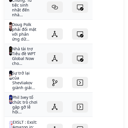
Chung: Từ
tiệc sinh
nhật đến
nhà...
Doug Polk
phải đối mặt
với phản
ứng dữ...
Nhà tài trợ
Tiêu đề WPT
Global Now
cho...
Sự trở lại
của
Shevliakov
giành giải...
Phil Ivey tổ
chức trò chơi
gặp gỡ lễ
hội...
EXSLT : Exslt:
Amazon.in: