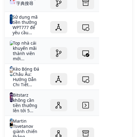
字典搜尋
Sử dụng mã
tiền thưởng
WPT777 để
yêu cầu...
Top nhà cái
khuyến mãi
thành viên
mới...
Kèo Bóng Đá
Châu Âu:
Hướng Dẫn
Chi Tiết...
Bitstarz
không cần
tiền thưởng
lên tới 5...
Martin
Tsvetanov
giành chiến
thắng