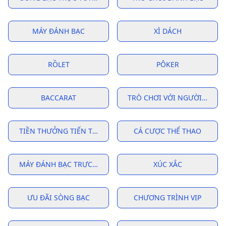
MÁY ĐÁNH BẠC
XÌ DÁCH
RỒLET
PÔKER
BACCARAT
TRÒ CHƠI VỚI NGƯỜI CHIA B
TIỀN THƯỞNG TIẾN TRIỂN
CÁ CƯỢC THỂ THAO
MÁY ĐÁNH BẠC TRỰC TUYẾN
XÚC XẮC
ƯU ĐÃI SÒNG BẠC
CHƯƠNG TRÌNH VIP