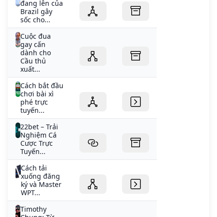
đang lên của
Brazil gây
sốc cho...
Cuộc đua
gay cấn
dành cho
Cầu thủ
xuất...
Cách bắt đầu
chơi bài xì
phé trực
tuyến...
22bet – Trải
Nghiệm Cá
Cược Trực
Tuyến...
Cách tải
xuống đăng
ký và Master
WPT...
Timothy