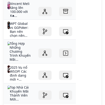
Vincent Meli
tăng lên
100.000 với
K♣️...
WPT Global
vs GGPoker:
Bạn nên
chọn nền...
Tổng Hợp
Những
Chương
Trình Khuyến
Mãi...
2025 Vụ nổ
WSOP! Các
định dạng
mới +...
Top Nhà Cái
Khuyến Mãi
Thành Viên
Mới...