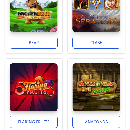
BEAR
CLASH
FLARING FRUITS
ANACONDA