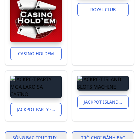
ROYAL CLUB
CASINO HOLDEM
JACKPOT ISLAND - SLOTS MACHINE
JACKPOT PARTY - MGA LARO SA CASINO
SÒNG BẠC TRỰC TUYẾN
TRÒ CHƠI ĐÁNH BẠC