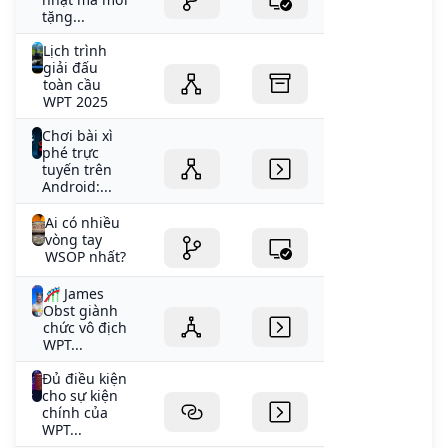
tặng...
Lịch trình
giải đấu
toàn cầu
WPT 2025
Chơi bài xì
phé trực
tuyến trên
Android:...
Ai có nhiều
vòng tay
WSOP nhất?
🎢 James
Obst giành
chức vô địch
WPT...
Đủ điều kiện
cho sự kiện
chính của
WPT...